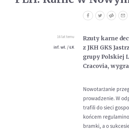
16 lat temu
Rzuty karne de
z JKH GKS Jastr
inf. wł. / ŁK
grupy Polskiej 
Cracovia, wygra
Nowotarżanie przegry
prowadzenie. W odp
trafili do sieci go
końcem regulaminow
bramki, a o sukcesi