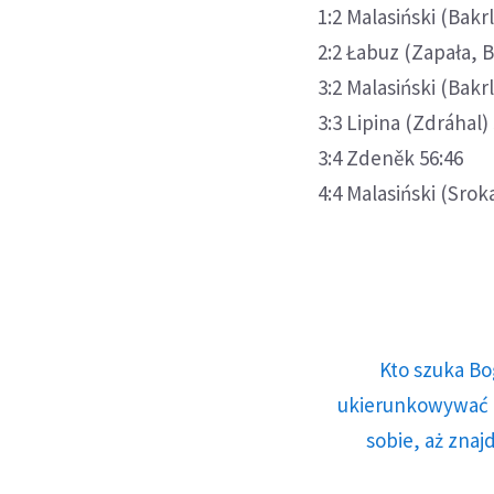
1:2 Malasiński (Bakrl
2:2 Łabuz (Zapała, 
3:2 Malasiński (Bakrl
3:3 Lipina (Zdráhal)
3:4 Zdeněk 56:46
4:4 Malasiński (Srok
Kto szuka Bo
ukierunkowywać n
sobie, aż znaj