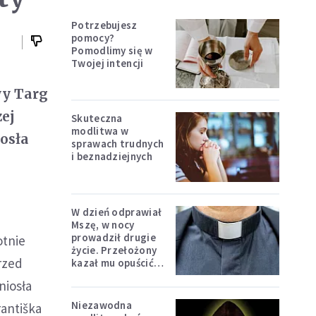
Potrzebujesz
pomocy?
Pomodlimy się w
Twojej intencji
wy Targ
zej
Skuteczna
modlitwa w
iosła
sprawach trudnych
i beznadziejnych
W dzień odprawiał
Mszę, w nocy
prowadził drugie
otnie
życie. Przełożony
przed
kazał mu opuścić
zakon
niosła
Niezawodna
rantiška