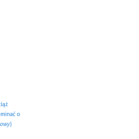
ciąż
ominać o
howy
)