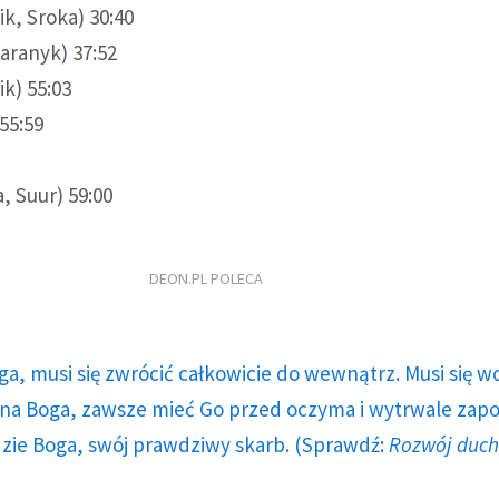
ik, Sroka) 30:40
Baranyk) 37:52
ik) 55:03
 55:59
a, Suur) 59:00
DEON.PL POLECA
ga, musi się zwrócić całkowicie do wewnątrz. Musi się w
a Boga, zawsze mieć Go przed oczyma i wytrwale zap
dzie Boga, swój prawdziwy skarb. (Sprawdź:
Rozwój duc