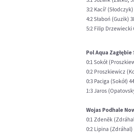
3:2 Kacíř (Słodczyk
4:2 Słaboń (Guzik) 3
5:2 Filip Drzewiecki 
Pol Aqua Zagłębie S
0:1 Sokół (Proszkie
0:2 Proszkiewicz (K
0:3 Paciga (Sokół) 4
1:3 Jaros (Opatovsk
Wojas Podhale Nowy 
0:1 Zdeněk (Zdráhal,
0:2 Lipina (Zdráhal)