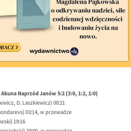
 Akuna Naprzód Janów 5:2 (3:0, 1:2, 1:0)
iewicz, D. Laszkiewicz) 00:21
(Bondarevs) 03:14, w przewadze
wski) 19:16
Jastrzębski) 29:00, w przewadze