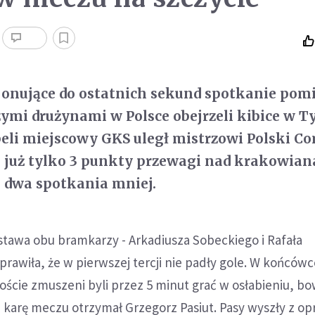
jonujące do ostatnich sekund spotkanie pom
mi drużynami w Polsce obejrzeli kibice w T
beli miejscowy GKS uległ mistrzowi Polski C
ma już tylko 3 punkty przewagi nad krakowian
i dwa spotkania mniej.
stawa obu bramkarzy - Arkadiusza Sobeckiego i Rafała
prawiła, że w pierwszej tercji nie padły gole. W końców
oście zmuszeni byli przez 5 minut grać w osłabieniu, b
a karę meczu otrzymał Grzegorz Pasiut. Pasy wyszły z opr