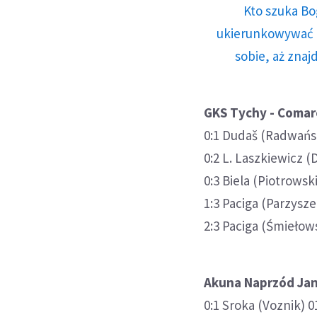
Kto szuka Bo
ukierunkowywać n
sobie, aż znaj
GKS Tychy - Comarch
0:1 Dudaš (Radwańsk
0:2 L. Laszkiewicz (
0:3 Biela (Piotrows
1:3 Paciga (Parzysz
2:3 Paciga (Śmiełow
Akuna Naprzód Janó
0:1 Sroka (Voznik) 0