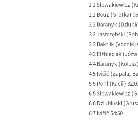
1:1 Słowakiewicz (K
2:1 Bouz (Gretka) 06
2:2 Baranyk (Dziubiń
3:2 Jastrzębski (Po
3:3 Bakrlik (Voznik) 
4:3 Elżbieciak (Jóźw
4:4 Baranyk (Kolusz)
4:5 Ivičič (Zapała, B
5:5 Pohl (Kacíř) 32:0
6:5 Słowakiewicz (G
6:6 Dziubiński (Gru
6:7 Ivičič 54:50