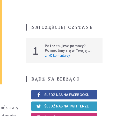
NAJCZĘŚCIEJ CZYTANE
Potrzebujesz pomocy?
1
Pomodlimy się w Twojej
intencji
62 komentarzy
BĄDŹ NA BIEŻĄCO
ŚLEDŹ NAS NA FACEBOOKU
ŚLEDŹ NAS NA TWITTERZE
ić straty i
a dodała