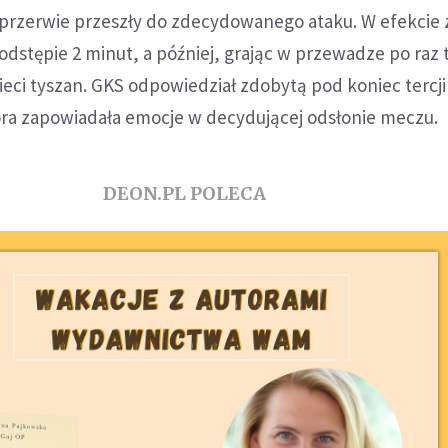
 przerwie przeszły do zdecydowanego ataku. W efekcie 
dstępie 2 minut, a później, grając w przewadze po raz 
ieci tyszan. GKS odpowiedział zdobytą pod koniec tercj
tóra zapowiadała emocje w decydującej odsłonie meczu.
DEON.PL POLECA