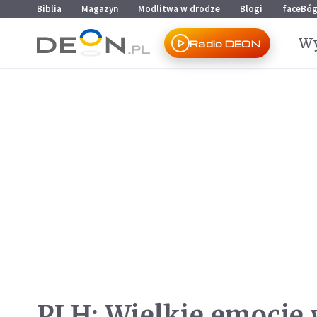
Przejdź do menu głównego
Przejdź do treści
Biblia
Magazyn
Modlitwa w drodze
Blogi
faceBó
Wy
Radio DEON
PLH: Wielkie emocje 