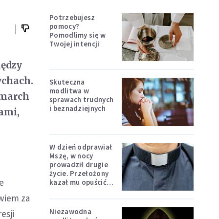
Potrzebujesz
pomocy?
Pomodlimy się w
Twojej intencji
iędzy
ychach.
Skuteczna
modlitwa w
omarch
sprawach trudnych
i beznadziejnych
ami,
W dzień odprawiał
Mszę, w nocy
prowadził drugie
życie. Przełożony
ce
kazał mu opuścić
zakon
owiem za
Niezawodna
esji