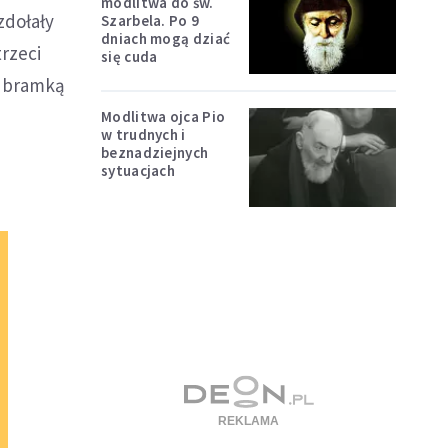
modlitwa do św.
zdołały
Szarbela. Po 9
dniach mogą dziać
trzeci
się cuda
i bramką
Modlitwa ojca Pio
w trudnych i
beznadziejnych
sytuacjach