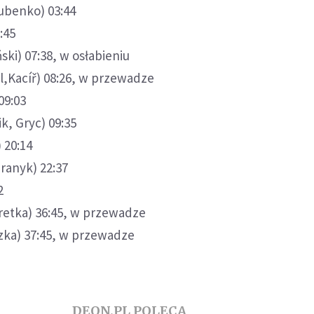
ubenko) 03:44
:45
ski) 07:38, w osłabieniu
hl,Kacíř) 08:26, w przewadze
09:03
ik, Gryc) 09:35
 20:14
aranyk) 22:37
2
retka) 36:45, w przewadze
szka) 37:45, w przewadze
DEON.PL POLECA