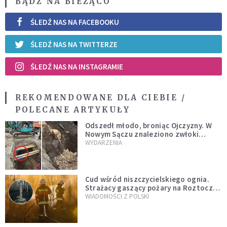
BĄDŹ NA BIEŻĄCO
ŚLEDŹ NAS NA FACEBOOKU
ŚLEDŹ NAS NA TWITTERZE
ŚLEDŹ NAS NA INSTAGRAMIE
REKOMENDOWANE DLA CIEBIE /
POLECANE ARTYKUŁY
Odszedł młodo, broniąc Ojczyzny. W
Nowym Sączu znaleziono zwłoki
mężczyzny z czasów potopu
WYDARZENIA
szwedzkiego
Cud wśród niszczycielskiego ognia.
Strażacy gaszący pożary na Roztoczu
opublikowali niezwykłe zdjęcie
WIADOMOŚCI Z POLSKI