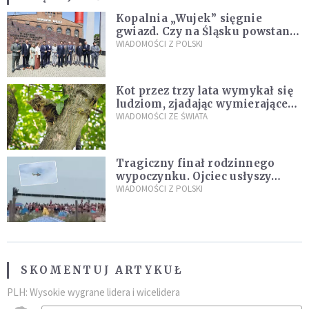
Kopalnia „Wujek” sięgnie
gwiazd. Czy na Śląsku powstanie
„Dolina Krzemowa”?
WIADOMOŚCI Z POLSKI
Kot przez trzy lata wymykał się
ludziom, zjadając wymierające
kaczki. W końcu popełnił
WIADOMOŚCI ZE ŚWIATA
fatalny błąd
Tragiczny finał rodzinnego
wypoczynku. Ojciec usłyszy
zarzuty
WIADOMOŚCI Z POLSKI
SKOMENTUJ ARTYKUŁ
PLH: Wysokie wygrane lidera i wicelidera