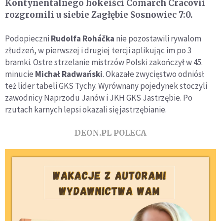
Kontynentalnego hokeiści Comarch Cracovii
rozgromili u siebie Zagłębie Sosnowiec 7:0.
Podopieczni
Rudolfa Roháčka
nie pozostawili rywalom
złudzeń, w pierwszej i drugiej tercji aplikując im po 3
bramki. Ostre strzelanie mistrzów Polski zakończył w 45.
minucie
Michał Radwański
. Okazałe zwycięstwo odniósł
też lider tabeli GKS Tychy. Wyrównany pojedynek stoczyli
zawodnicy Naprzodu Janów i JKH GKS Jastrzębie. Po
rzutach karnych lepsi okazali się jastrzębianie.
DEON.PL POLECA