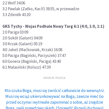
2:2 Wolf 34:06
3:2 Pawlak (Zaťko, Kacíř) 38:55, w przewadze
3:3 Zdeněk 43:20
GKS Tychy - Wojas Podhale Nowy Targ 6:1 (4:0, 1:0, 1:1)
1:0 Paciga 03:09
2:0 Sokół (Galant) 04:09
3:0 Krzak (Galant) 05:19
4:0 Jakeš (Maćkowiak, Krzak) 16:08
5:0 Paciga (Bagiński, Parzyszek) 37:47
6:0 Gonera (Bagiński, Paciga) 43:40
6:1 Malasiński (Kolusz) 47:39
DEON.PL POLECA
Kto szuka Boga, musi się zwrócić całkowicie do wewnątrz.
Musi się wciąż ukierunkowywać na Boga, zawsze mieć Go
przed oczyma i wytrwale zapominać o sobie, aż znajdzie
Boga, swój prawdziwy skarb. (Sprawdź:
Rozwój duchowy
)