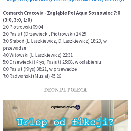
Comarch Cracovia - Zagłębie Pol Aqua Sosnowiec 7:0
(3:0, 3:0, 1:0)
1:0 Piotrowski 09:04
2:0 Pasiut (Drzewiecki, Piotrowski) 14:25
3:0 Słaboń (L. Laszkiewicz, D. Laszkiewicz) 18:29, w
przewadze
4:0 Witowski (L. Laszkiewicz) 22:31
5:0 Drzewiecki (Kłys, Pasiut) 25:08, w osłabieniu
6:0 Pasiut (Kłys) 38:21, w przewadze
7:0 Radwański (Musial) 45:26
DEON.PL POLECA