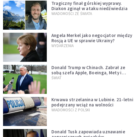
Tragiczny finał górskiej wyprawy.
Diakon zginął w ataku niedźwiedzia
WIADOMOŚCI ZE ŚWIATA
Angela Merkel jako negocjator między
Rosją a UE w sprawie Ukrainy?
WYDARZENIA
Donald Trump w Chinach. Zabrał ze
sobą szefa Apple, Boeinga, Mety i
Muska
ŚWIAT
Krwawa strzelanina w Lubinie. 21-letni
podejrzany wciąż na wolności
WIADOMOŚCI Z POLSKI
Donald Tusk zapowiada uznawanie
zagranicznych związków