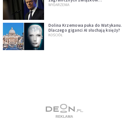
jednopłciowych. "Państwo oblało ten
WYDARZENIA
test"
Dolina Krzemowa puka do Watykanu.
Dlaczego giganci AI słuchają księży?
KOŚCIÓŁ