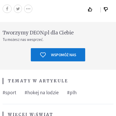
Tworzymy DEON.pl dla Ciebie
Tu możesz nas wesprzeć.
WSPOMÓŻ NAS
TEMATY W ARTYKULE
#sport
#hokej na lodzie
#plh
WIĘCEJ W:
ŚWIAT