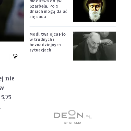
modlitwa do św.
Szarbela. Po 9
dniach mogą dziać
się cuda
Modlitwa ojca Pio
w trudnych i
beznadziejnych
sytuacjach
j nie
 w
5,75
l