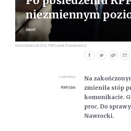
Po posiedzeniu RPP.
niezmiennym pozio
ŚWIAT
Karol Nawrocki (Fot. PAP/Jarek Praszkiewicz)
1 rok temu
Na zakończonym 
zmieniła stóp 
PAP/dm
komunikacie. Gł
proc. Do sprawy
Nawrocki.