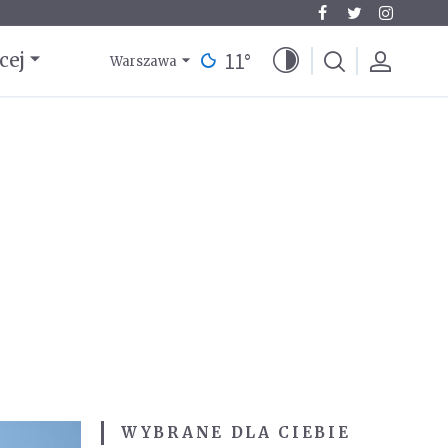
11
°
cej
Warszawa
WYBRANE DLA CIEBIE