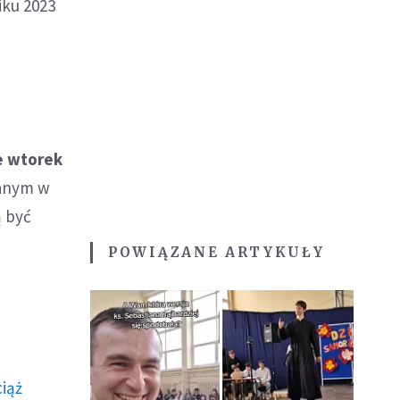
iku 2023
e wtorek
anym w
ą być
POWIĄZANE ARTYKUŁY
ciąż