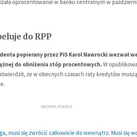
niżała oprocentowanie w banku centralnym w październ
eluje do RPP
denta popierany przez PiS Karol Nawrocki wezwał w
iężnej do obniżenia stóp procentowych.
W opublikow
 stwierdził, że w obecnych czasach raty kredytów musz
e.
DEON.PL POLECA
ga, musi się zwrócić całkowicie do wewnątrz. Musi się w