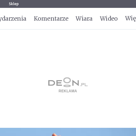
g
Sklep
Wię
darzenia
Komentarze
Wiara
Wideo