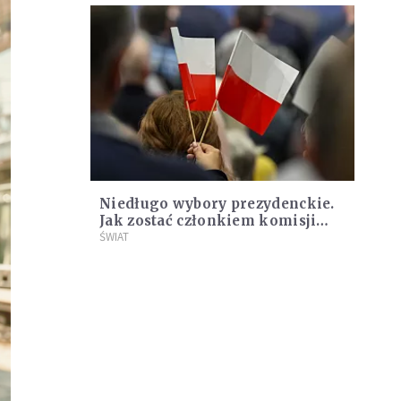
Niedługo wybory prezydenckie.
Jak zostać członkiem komisji
wyborczej? Ile można zarobić?
ŚWIAT