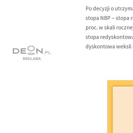
Po decyzji o utrzy
stopa NBP – stopa r
proc. w skali roczn
stopa redyskontowa 
dyskontowa weksli - 