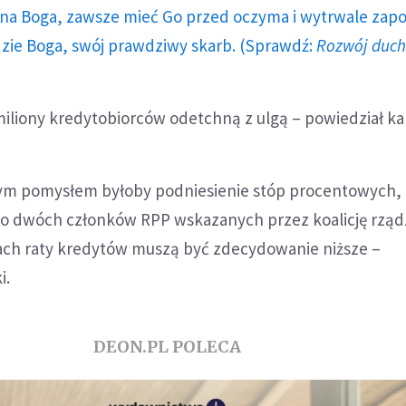
a Boga, zawsze mieć Go przed oczyma i wytrwale zap
dzie Boga, swój prawdziwy skarb. (Sprawdź:
Rozwój duc
i miliony kredytobiorców odetchną z ulgą – powiedział k
łym pomysłem byłoby podniesienie stóp procentowych,
ło dwóch członków RPP wskazanych przez koalicję rząd
ach raty kredytów muszą być zdecydowanie niższe –
i.
DEON.PL POLECA