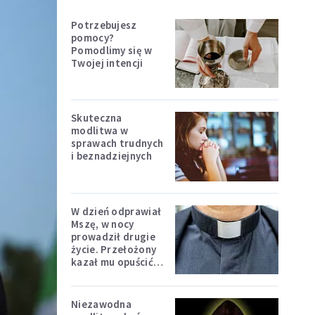
Potrzebujesz
pomocy?
Pomodlimy się w
Twojej intencji
Skuteczna
modlitwa w
sprawach trudnych
i beznadziejnych
W dzień odprawiał
Mszę, w nocy
prowadził drugie
życie. Przełożony
kazał mu opuścić
zakon
Niezawodna