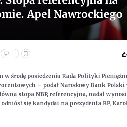
 Stopa referencyjna na
mie. Apel Nawrockiego
w środę posiedzeniu Rada Polityki Pieniężne
procentowych – podał Narodowy Bank Polski
ówna stopa NBP, referencyjna, nadal wynosi 
 odniósł się kandydat na prezydenta RP, Karo