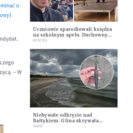
ominać o
howy
)
Uczniowie sparodiowali księdza
na szkolnym apelu. Duchowny
andydat.
zareagował z humorem
KOŚCIÓŁ
 czego
zącą. – W
Niebywałe odkrycie nad
Bałtykiem. Glina skrywała
artefakt sprzed 3 tys. lat
ŚWIAT