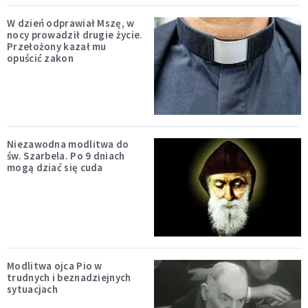
W dzień odprawiał Mszę, w
nocy prowadził drugie życie.
Przełożony kazał mu
opuścić zakon
Niezawodna modlitwa do
św. Szarbela. Po 9 dniach
mogą dziać się cuda
Modlitwa ojca Pio w
trudnych i beznadziejnych
sytuacjach