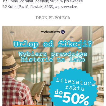
1:2 Lipina (Zdráhal, Zdeněk) 50:35, w przewadze
2:2 Kulik (Pavliš, Pawlak) 52:33, w przewadze
DEON.PL POLECA