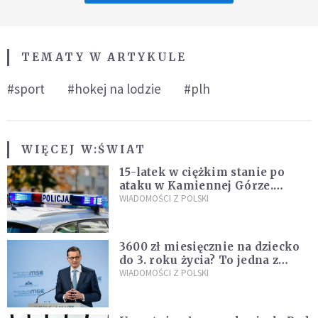
TEMATY W ARTYKULE
#sport
#hokej na lodzie
#plh
WIĘCEJ W:
ŚWIAT
15-latek w ciężkim stanie po
ataku w Kamiennej Górze.
Policja zatrzymała dwóch
WIADOMOŚCI Z POLSKI
nastolatków
3600 zł miesięcznie na dziecko
do 3. roku życia? To jedna z
propozycji programu "Rozwój
WIADOMOŚCI Z POLSKI
Plus"