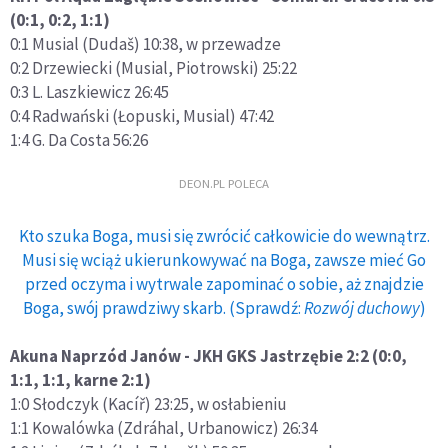
(0:1, 0:2, 1:1)
0:1 Musial (Dudaš) 10:38, w przewadze
0:2 Drzewiecki (Musial, Piotrowski) 25:22
0:3 L. Laszkiewicz 26:45
0:4 Radwański (Łopuski, Musial) 47:42
1:4 G. Da Costa 56:26
DEON.PL POLECA
Kto szuka Boga, musi się zwrócić całkowicie do wewnątrz.
Musi się wciąż ukierunkowywać na Boga, zawsze mieć Go
przed oczyma i wytrwale zapominać o sobie, aż znajdzie
Boga, swój prawdziwy skarb. (Sprawdź:
Rozwój duchowy
)
Akuna Naprzód Janów - JKH GKS Jastrzębie 2:2 (0:0,
1:1, 1:1, karne 2:1)
1:0 Słodczyk (Kacíř) 23:25, w osłabieniu
1:1 Kowalówka (Zdráhal, Urbanowicz) 26:34