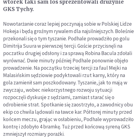
wtorek taki sam los sprezentowali drużynie
GKS Tychy.
Nowotarżanie coraz lepiej poczynają sobie w Polskiej Lidze
Hokeja i będą groźnym rywalem dla najsilniejszych. Boleśnie
przekonali się o tym tyszanie. Podhale prowadziło po golu
Dimitrija Suura w pierwszej tercji. Goście przycisnęli na
poczatku drugiej odsłony i za sprawą Robina Bacula zdołali
wyrównać. Dwie minuty później Podhale ponownie objęło
prowadzenie. Na początku trzeciej tercji za faul Mejki na
Malasińskim sędziowie podyktowali rzut karny, który na
gola zamienił sam poszkodowany. Tyszanie, jak to mają w
zwyczaju, wobec niekorzystnego rozwoju sytuacji
rozpoczęli dyskusje z sędziami, zamiast starać się o
odrobienie strat. Spotkanie się zaostrzyło, a zawodnicy obu
ekip co chwila lądowali na ławce kar. Półtorej minuty przed
końcem meczu, grając w osłabieniu, Podhale wyprowadziło
kontrę i zdobyło 4 bramkę. Tuż przed końcową syreną GKS
zmniejszył rozmiary porażki.