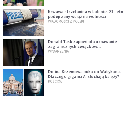
Krwawa strzelanina w Lubinie. 21-letni
podejrzany wciąż na wolności
WIADOMOŚCI Z POLSKI
Donald Tusk zapowiada uznawanie
zagranicznych związków
jednopłciowych. "Państwo oblało ten
WYDARZENIA
test"
Dolina Krzemowa puka do Watykanu.
Dlaczego giganci AI słuchają księży?
KOŚCIÓŁ