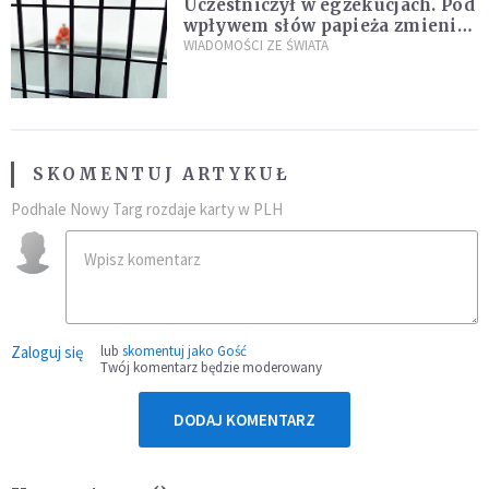
Uczestniczył w egzekucjach. Pod
wpływem słów papieża zmienił
zdanie
WIADOMOŚCI ZE ŚWIATA
SKOMENTUJ ARTYKUŁ
Podhale Nowy Targ rozdaje karty w PLH
Zaloguj się
lub
skomentuj jako Gość
Twój komentarz będzie moderowany
DODAJ KOMENTARZ