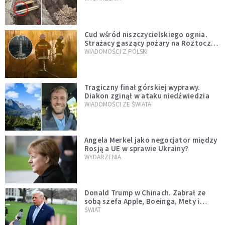
szwedzkiego
Cud wśród niszczycielskiego ognia.
Strażacy gaszący pożary na Roztoczu
opublikowali niezwykłe zdjęcie
WIADOMOŚCI Z POLSKI
Tragiczny finał górskiej wyprawy.
Diakon zginął w ataku niedźwiedzia
WIADOMOŚCI ZE ŚWIATA
Angela Merkel jako negocjator między
Rosją a UE w sprawie Ukrainy?
WYDARZENIA
Donald Trump w Chinach. Zabrał ze
sobą szefa Apple, Boeinga, Mety i
Muska
ŚWIAT