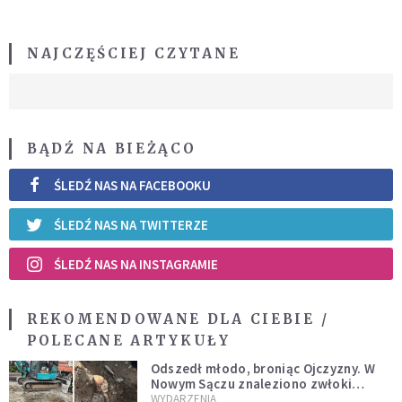
NAJCZĘŚCIEJ CZYTANE
BĄDŹ NA BIEŻĄCO
ŚLEDŹ NAS NA FACEBOOKU
ŚLEDŹ NAS NA TWITTERZE
ŚLEDŹ NAS NA INSTAGRAMIE
REKOMENDOWANE DLA CIEBIE /
POLECANE ARTYKUŁY
Odszedł młodo, broniąc Ojczyzny. W
Nowym Sączu znaleziono zwłoki
mężczyzny z czasów potopu
WYDARZENIA