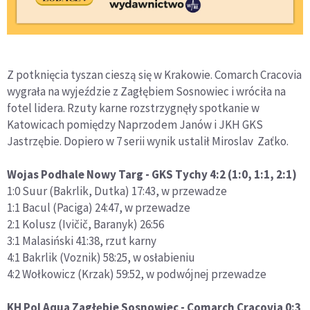
Z potknięcia tyszan cieszą się w Krakowie. Comarch Cracovia
wygrała na wyjeździe z Zagłębiem Sosnowiec i wróciła na
fotel lidera. Rzuty karne rozstrzygnęły spotkanie w
Katowicach pomiędzy Naprzodem Janów i JKH GKS
Jastrzębie. Dopiero w 7 serii wynik ustalił Miroslav Zaťko.
Wojas Podhale Nowy Targ - GKS Tychy 4:2 (1:0, 1:1, 2:1)
1:0 Suur (Bakrlik, Dutka) 17:43, w przewadze
1:1 Bacul (Paciga) 24:47, w przewadze
2:1 Kolusz (Ivičič, Baranyk) 26:56
3:1 Malasiński 41:38, rzut karny
4:1 Bakrlik (Voznik) 58:25, w osłabieniu
4:2 Wołkowicz (Krzak) 59:52, w podwójnej przewadze
KH Pol Aqua Zagłębie Sosnowiec - Comarch Cracovia 0:3