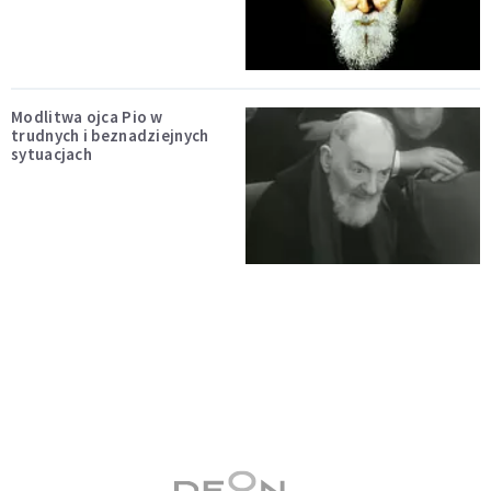
Modlitwa ojca Pio w
trudnych i beznadziejnych
sytuacjach