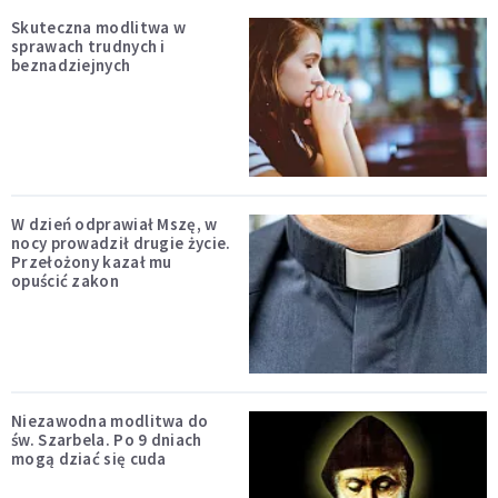
Skuteczna modlitwa w
sprawach trudnych i
beznadziejnych
W dzień odprawiał Mszę, w
nocy prowadził drugie życie.
Przełożony kazał mu
opuścić zakon
Niezawodna modlitwa do
św. Szarbela. Po 9 dniach
mogą dziać się cuda