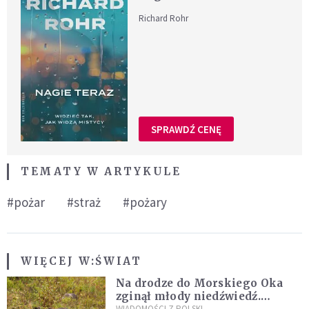
Richard Rohr
SPRAWDŹ CENĘ
TEMATY W ARTYKULE
#pożar
#straż
#pożary
WIĘCEJ W:
ŚWIAT
Na drodze do Morskiego Oka
zginął młody niedźwiedź.
WIADOMOŚCI Z POLSKI