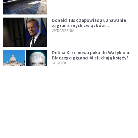
Donald Tusk zapowiada uznawanie
zagranicznych związków
jednopłciowych. "Państwo oblało ten
WYDARZENIA
test"
Dolina Krzemowa puka do Watykanu.
Dlaczego giganci AI słuchają księży?
KOŚCIÓŁ