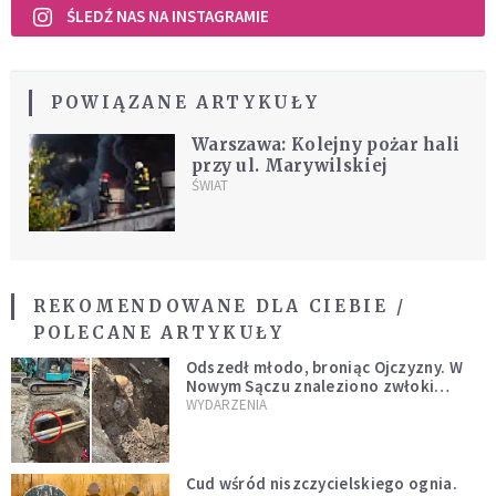
ŚLEDŹ NAS NA INSTAGRAMIE
POWIĄZANE ARTYKUŁY
Warszawa: Kolejny pożar hali
przy ul. Marywilskiej
ŚWIAT
REKOMENDOWANE DLA CIEBIE /
POLECANE ARTYKUŁY
Odszedł młodo, broniąc Ojczyzny. W
Nowym Sączu znaleziono zwłoki
mężczyzny z czasów potopu
WYDARZENIA
szwedzkiego
Cud wśród niszczycielskiego ognia.