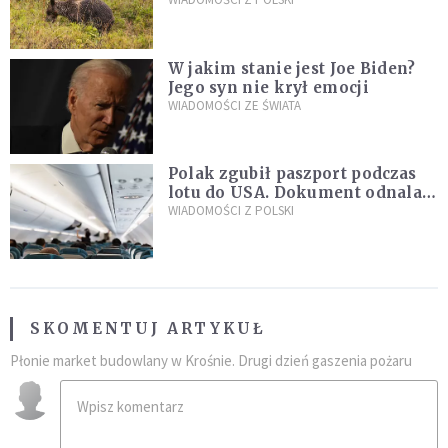
Sprawę bada Policja i TPN
W jakim stanie jest Joe Biden?
Jego syn nie krył emocji
WIADOMOŚCI ZE ŚWIATA
Polak zgubił paszport podczas
lotu do USA. Dokument odnalazł
się w nietypowym miejscu
WIADOMOŚCI Z POLSKI
SKOMENTUJ ARTYKUŁ
Płonie market budowlany w Krośnie. Drugi dzień gaszenia pożaru