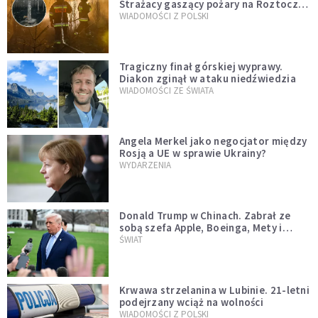
Strażacy gaszący pożary na Roztoczu
opublikowali niezwykłe zdjęcie
WIADOMOŚCI Z POLSKI
Tragiczny finał górskiej wyprawy.
Diakon zginął w ataku niedźwiedzia
WIADOMOŚCI ZE ŚWIATA
Angela Merkel jako negocjator między
Rosją a UE w sprawie Ukrainy?
WYDARZENIA
Donald Trump w Chinach. Zabrał ze
sobą szefa Apple, Boeinga, Mety i
Muska
ŚWIAT
Krwawa strzelanina w Lubinie. 21-letni
podejrzany wciąż na wolności
WIADOMOŚCI Z POLSKI