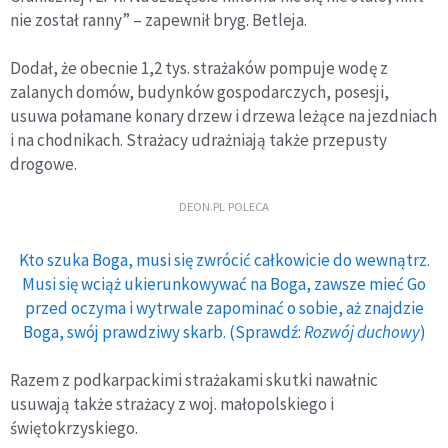
nie został ranny” – zapewnił bryg. Betleja.
Dodał, że obecnie 1,2 tys. strażaków pompuje wodę z
zalanych domów, budynków gospodarczych, posesji,
usuwa połamane konary drzew i drzewa leżące na jezdniach
i na chodnikach. Strażacy udrażniają także przepusty
drogowe.
DEON.PL POLECA
Kto szuka Boga, musi się zwrócić całkowicie do wewnątrz.
Musi się wciąż ukierunkowywać na Boga, zawsze mieć Go
przed oczyma i wytrwale zapominać o sobie, aż znajdzie
Boga, swój prawdziwy skarb. (Sprawdź:
Rozwój duchowy
)
Razem z podkarpackimi strażakami skutki nawałnic
usuwają także strażacy z woj. małopolskiego i
świętokrzyskiego.