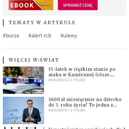
SPRAWDŹ CENĘ
TEMATY W ARTYKULE
#burze
#alert rcb
#ulewy
WIĘCEJ W:
ŚWIAT
15-latek w ciężkim stanie po
ataku w Kamiennej Górze.
Policja zatrzymała dwóch
WIADOMOŚCI Z POLSKI
nastolatków
3600 zł miesięcznie na dziecko
do 3. roku życia? To jedna z
propozycji programu "Rozwój
WIADOMOŚCI Z POLSKI
Plus"