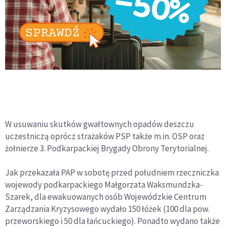
W usuwaniu skutków gwałtownych opadów deszczu
uczestniczą oprócz strażaków PSP także m.in. OSP oraz
żołnierze 3. Podkarpackiej Brygady Obrony Terytorialnej.
Jak przekazała PAP w sobotę przed południem rzeczniczka
wojewody podkarpackiego Małgorzata Waksmundzka-
Szarek, dla ewakuowanych osób Wojewódzkie Centrum
Zarządzania Kryzysowego wydało 150 łóżek (100 dla pow.
przeworskiego i 50 dla łańcuckiego). Ponadto wydano także