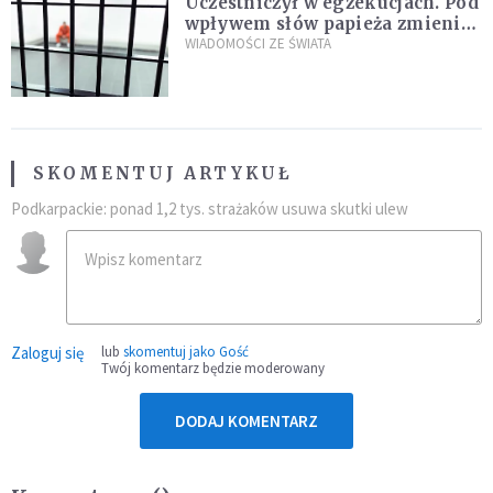
Uczestniczył w egzekucjach. Pod
wpływem słów papieża zmienił
zdanie
WIADOMOŚCI ZE ŚWIATA
SKOMENTUJ ARTYKUŁ
Podkarpackie: ponad 1,2 tys. strażaków usuwa skutki ulew
Zaloguj się
lub
skomentuj jako Gość
Twój komentarz będzie moderowany
DODAJ KOMENTARZ