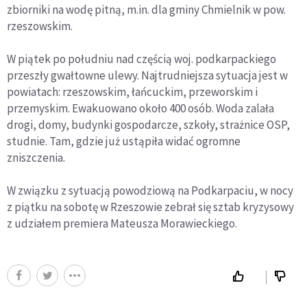
zbiorniki na wodę pitną, m.in. dla gminy Chmielnik w pow.
rzeszowskim.
W piątek po południu nad częścią woj. podkarpackiego
przeszły gwałtowne ulewy. Najtrudniejsza sytuacja jest w
powiatach: rzeszowskim, łańcuckim, przeworskim i
przemyskim. Ewakuowano około 400 osób. Woda zalała
drogi, domy, budynki gospodarcze, szkoły, strażnice OSP,
studnie. Tam, gdzie już ustąpiła widać ogromne
zniszczenia.
W związku z sytuacją powodziową na Podkarpaciu, w nocy
z piątku na sobotę w Rzeszowie zebrał się sztab kryzysowy
z udziałem premiera Mateusza Morawieckiego.