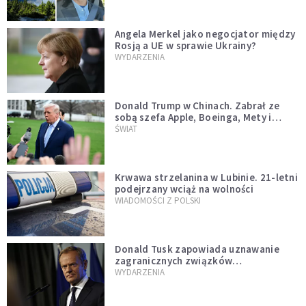
Angela Merkel jako negocjator między
Rosją a UE w sprawie Ukrainy?
WYDARZENIA
Donald Trump w Chinach. Zabrał ze
sobą szefa Apple, Boeinga, Mety i
Muska
ŚWIAT
Krwawa strzelanina w Lubinie. 21-letni
podejrzany wciąż na wolności
WIADOMOŚCI Z POLSKI
Donald Tusk zapowiada uznawanie
zagranicznych związków
jednopłciowych. "Państwo oblało ten
WYDARZENIA
test"