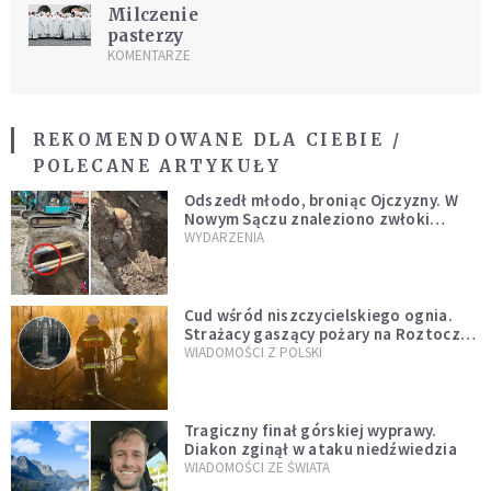
Milczenie
pasterzy
KOMENTARZE
REKOMENDOWANE DLA CIEBIE /
POLECANE ARTYKUŁY
Odszedł młodo, broniąc Ojczyzny. W
Nowym Sączu znaleziono zwłoki
mężczyzny z czasów potopu
WYDARZENIA
szwedzkiego
Cud wśród niszczycielskiego ognia.
Strażacy gaszący pożary na Roztoczu
opublikowali niezwykłe zdjęcie
WIADOMOŚCI Z POLSKI
Tragiczny finał górskiej wyprawy.
Diakon zginął w ataku niedźwiedzia
WIADOMOŚCI ZE ŚWIATA