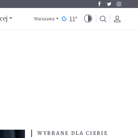
11
°
cej
Warszawa
WYBRANE DLA CIEBIE