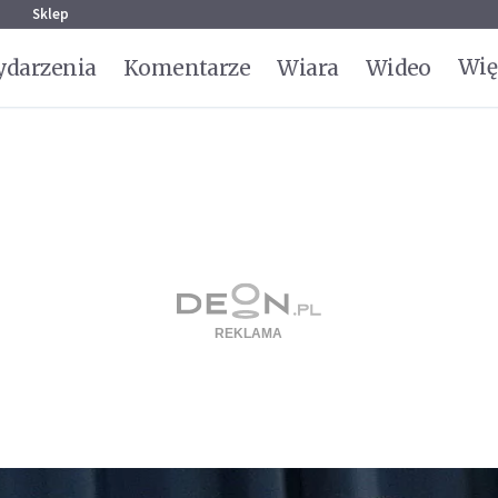
g
Sklep
Wię
darzenia
Komentarze
Wiara
Wideo