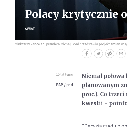
Polacy krytycznie 
ŚWIAT
Minister w kancelarii premiera Michał Boni przedstawia projekt zmian w 
15 lat temu
Niemal połowa b
planowanym zmi
PAP / psd
proc.). Co trzec
kwestii - poin
"Decyzja rządu o obn