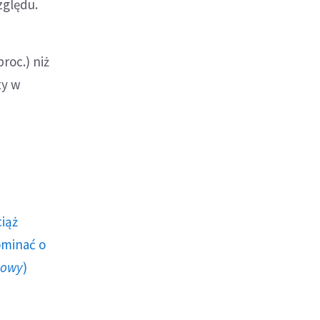
zględu.
roc.) niż
ty w
ciąż
ominać o
howy
)