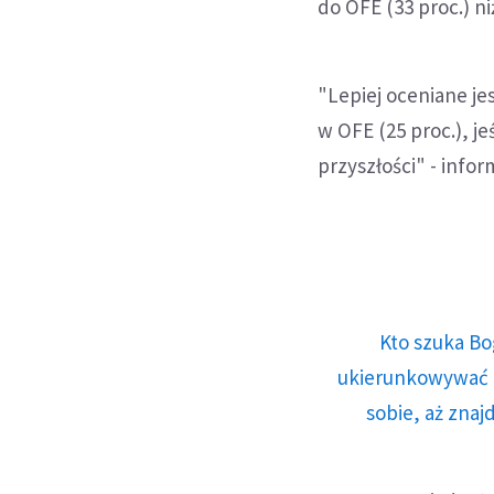
do OFE (33 proc.) n
"Lepiej oceniane j
w OFE (25 proc.), j
przyszłości" - info
Kto szuka Bo
ukierunkowywać n
sobie, aż znaj