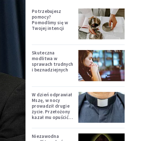
Potrzebujesz
pomocy?
Pomodlimy się w
Twojej intencji
Skuteczna
modlitwa w
sprawach trudnych
i beznadziejnych
W dzień odprawiał
Mszę, w nocy
prowadził drugie
życie. Przełożony
kazał mu opuścić
zakon
Niezawodna