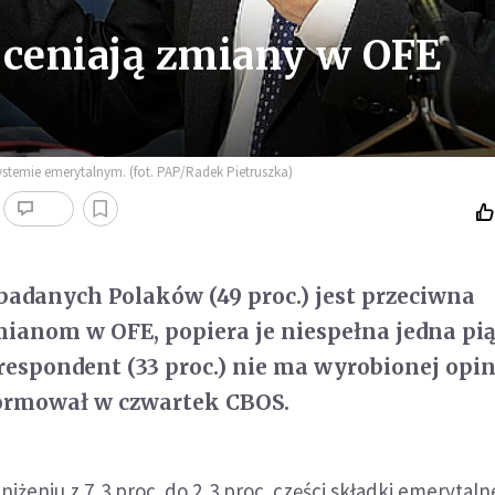
oceniają zmiany w OFE
systemie emerytalnym. (fot. PAP/Radek Pietruszka)
adanych Polaków (49 proc.) jest przeciwna
anom w OFE, popiera je niespełna jedna pią
i respondent (33 proc.) nie ma wyrobionej opin
formował w czwartek CBOS.
iżeniu z 7,3 proc. do 2,3 proc. części składki emerytaln