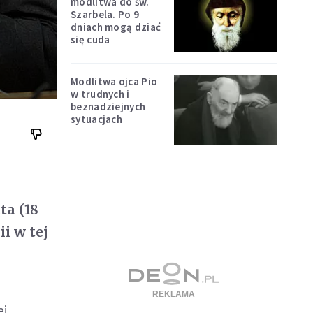
modlitwa do św.
Szarbela. Po 9
dniach mogą dziać
się cuda
Modlitwa ojca Pio
w trudnych i
beznadziejnych
sytuacjach
ta (18
ii w tej
ej