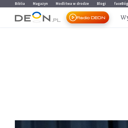
Przejdź do menu głównego
Przejdź do treści
Biblia
Magazyn
Modlitwa w drodze
Blogi
faceBó
Wy
Radio DEON