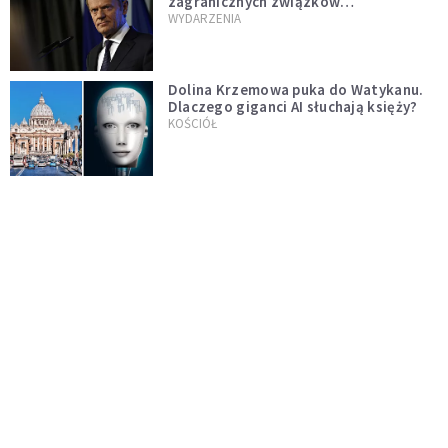
zagranicznych związków
jednopłciowych. "Państwo oblało ten
WYDARZENIA
test"
Dolina Krzemowa puka do Watykanu.
Dlaczego giganci AI słuchają księży?
KOŚCIÓŁ