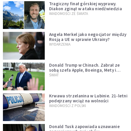
Tragiczny finał górskiej wyprawy.
Diakon zginął w ataku niedźwiedzia
WIADOMOŚCI ZE ŚWIATA
Angela Merkel jako negocjator między
Rosją a UE w sprawie Ukrainy?
WYDARZENIA
Donald Trump w Chinach. Zabrał ze
sobą szefa Apple, Boeinga, Mety i
Muska
ŚWIAT
Krwawa strzelanina w Lubinie. 21-letni
podejrzany wciąż na wolności
WIADOMOŚCI Z POLSKI
Donald Tusk zapowiada uznawanie