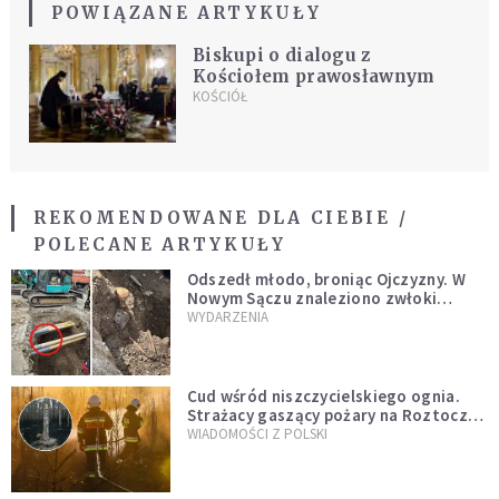
POWIĄZANE ARTYKUŁY
Biskupi o dialogu z
Kościołem prawosławnym
KOŚCIÓŁ
REKOMENDOWANE DLA CIEBIE /
POLECANE ARTYKUŁY
Odszedł młodo, broniąc Ojczyzny. W
Nowym Sączu znaleziono zwłoki
mężczyzny z czasów potopu
WYDARZENIA
szwedzkiego
Cud wśród niszczycielskiego ognia.
Strażacy gaszący pożary na Roztoczu
opublikowali niezwykłe zdjęcie
WIADOMOŚCI Z POLSKI