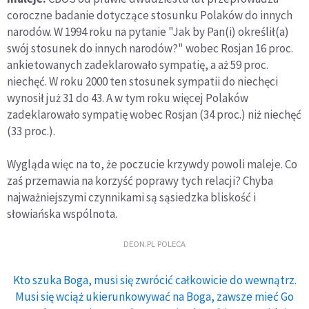
coroczne badanie dotyczące stosunku Polaków do innych
narodów. W 1994 roku na pytanie "Jak by Pan(i) określił(a)
swój stosunek do innych narodów?" wobec Rosjan 16 proc.
ankietowanych zadeklarowało sympatię, a aż 59 proc.
niechęć. W roku 2000 ten stosunek sympatii do niechęci
wynosił już 31 do 43. A w tym roku więcej Polaków
zadeklarowało sympatię wobec Rosjan (34 proc.) niż niechęć
(33 proc.).
Wygląda więc na to, że poczucie krzywdy powoli maleje. Co
zaś przemawia na korzyść poprawy tych relacji? Chyba
najważniejszymi czynnikami są sąsiedzka bliskość i
słowiańska wspólnota.
DEON.PL POLECA
Kto szuka Boga, musi się zwrócić całkowicie do wewnątrz.
Musi się wciąż ukierunkowywać na Boga, zawsze mieć Go