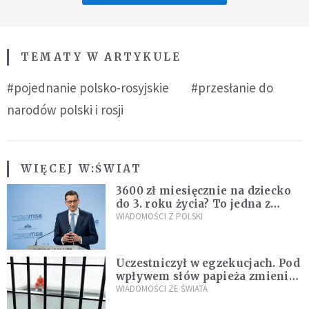
TEMATY W ARTYKULE
#pojednanie polsko-rosyjskie
#przesłanie do
narodów polski i rosji
WIĘCEJ W:
ŚWIAT
3600 zł miesięcznie na dziecko
do 3. roku życia? To jedna z
propozycji programu "Rozwój
WIADOMOŚCI Z POLSKI
Plus"
Uczestniczył w egzekucjach. Pod
wpływem słów papieża zmienił
zdanie
WIADOMOŚCI ZE ŚWIATA