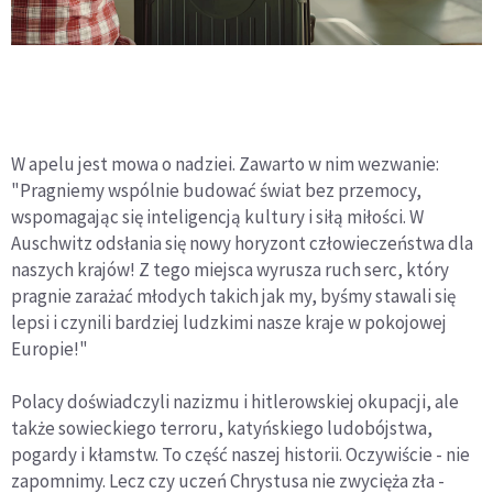
W apelu jest mowa o nadziei. Zawarto w nim wezwanie:
"Pragniemy wspólnie budować świat bez przemocy,
wspomagając się inteligencją kultury i siłą miłości. W
Auschwitz odsłania się nowy horyzont człowieczeństwa dla
naszych krajów! Z tego miejsca wyrusza ruch serc, który
pragnie zarażać młodych takich jak my, byśmy stawali się
lepsi i czynili bardziej ludzkimi nasze kraje w pokojowej
Europie!"
Polacy doświadczyli nazizmu i hitlerowskiej okupacji, ale
także sowieckiego terroru, katyńskiego ludobójstwa,
pogardy i kłamstw. To część naszej historii. Oczywiście - nie
zapomnimy. Lecz czy uczeń Chrystusa nie zwycięża zła -