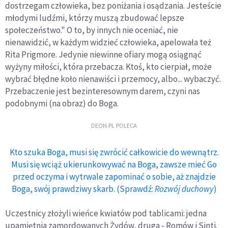
dostrzegam człowieka, bez poniżania i osądzania. Jesteście
młodymi ludźmi, którzy muszą zbudować lepsze
społeczeństwo." O to, by innych nie oceniać, nie
nienawidzić, w każdym widzieć człowieka, apelowała też
Rita Prigmore. Jedynie niewinne ofiary mogą osiągnąć
wyżyny miłości, która przebacza. Ktoś, kto cierpiał, może
wybrać błędne koło nienawiści i przemocy, albo... wybaczyć.
Przebaczenie jest bezinteresownym darem, czyni nas
podobnymi (na obraz) do Boga.
DEON.PL POLECA
Kto szuka Boga, musi się zwrócić całkowicie do wewnątrz.
Musi się wciąż ukierunkowywać na Boga, zawsze mieć Go
przed oczyma i wytrwale zapominać o sobie, aż znajdzie
Boga, swój prawdziwy skarb. (Sprawdź:
Rozwój duchowy
)
Uczestnicy złożyli wieńce kwiatów pod tablicami: jedna
upamiętnia zamordowanych Żydów, druga - Romów i Sinti.