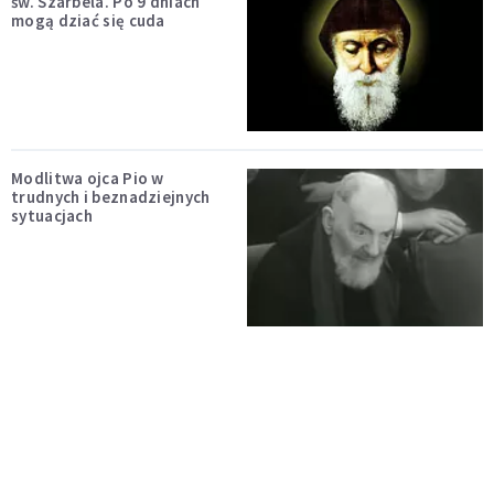
św. Szarbela. Po 9 dniach
mogą dziać się cuda
Modlitwa ojca Pio w
trudnych i beznadziejnych
sytuacjach