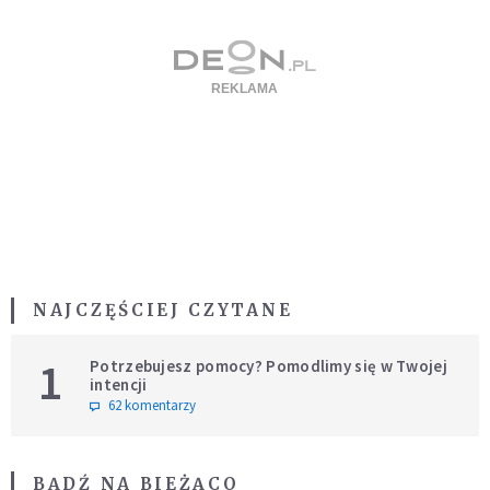
NAJCZĘŚCIEJ CZYTANE
1
Potrzebujesz pomocy? Pomodlimy się w Twojej
intencji
62 komentarzy
BĄDŹ NA BIEŻĄCO