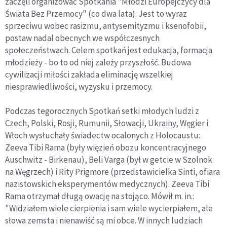
zaczęli organizować Spotkania "Młodzi Europejczycy dla
Świata Bez Przemocy" (co dwa lata). Jest to wyraz
sprzeciwu wobec rasizmu, antysemityzmu i ksenofobii,
postaw nadal obecnych we współczesnych
społeczeństwach. Celem spotkań jest edukacja, formacja
młodzieży - bo to od niej zależy przyszłość. Budowa
cywilizacji miłości zakłada eliminację wszelkiej
niesprawiedliwości, wyzysku i przemocy.
Podczas tegorocznych Spotkań setki młodych ludzi z
Czech, Polski, Rosji, Rumunii, Słowacji, Ukrainy, Węgier i
Włoch wysłuchały świadectw ocalonych z Holocaustu:
Zeeva Tibi Rama (były więzień obozu koncentracyjnego
Auschwitz - Birkenau), Beli Varga (był w getcie w Szolnok
na Węgrzech) i Rity Prigmore (przedstawicielka Sinti, ofiara
nazistowskich eksperymentów medycznych). Zeeva Tibi
Rama otrzymał długą owację na stojąco. Mówił m. in.:
"Widziałem wiele cierpienia i sam wiele wycierpiałem, ale
słowa zemsta i nienawiść są mi obce. W innych ludziach