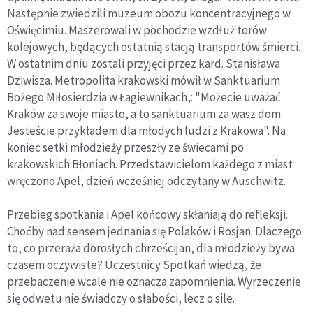
Następnie zwiedzili muzeum obozu koncentracyjnego w
Oświęcimiu. Maszerowali w pochodzie wzdłuż torów
kolejowych, będących ostatnią stacją transportów śmierci.
W ostatnim dniu zostali przyjęci przez kard. Stanisława
Dziwisza. Metropolita krakowski mówił w Sanktuarium
Bożego Miłosierdzia w Łagiewnikach,: "Możecie uważać
Kraków za swoje miasto, a to sanktuarium za wasz dom.
Jesteście przykładem dla młodych ludzi z Krakowa". Na
koniec setki młodzieży przeszły ze świecami po
krakowskich Błoniach. Przedstawicielom każdego z miast
wręczono Apel, dzień wcześniej odczytany w Auschwitz.
Przebieg spotkania i Apel końcowy skłaniają do refleksji.
Choćby nad sensem jednania się Polaków i Rosjan. Dlaczego
to, co przeraża dorosłych chrześcijan, dla młodzieży bywa
czasem oczywiste? Uczestnicy Spotkań wiedzą, że
przebaczenie wcale nie oznacza zapomnienia. Wyrzeczenie
się odwetu nie świadczy o słabości, lecz o sile.