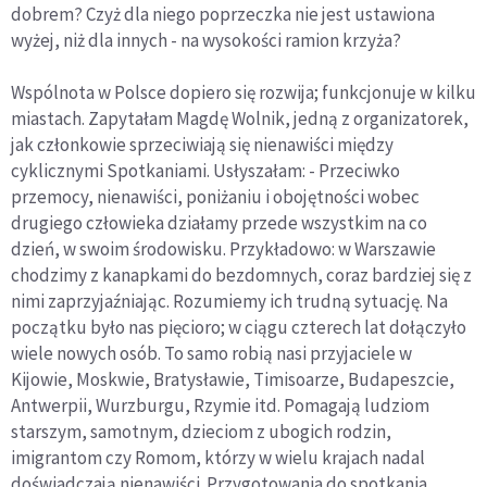
dobrem? Czyż dla niego poprzeczka nie jest ustawiona
wyżej, niż dla innych - na wysokości ramion krzyża?
Wspólnota w Polsce dopiero się rozwija; funkcjonuje w kilku
miastach. Zapytałam Magdę Wolnik, jedną z organizatorek,
jak członkowie sprzeciwiają się nienawiści między
cyklicznymi Spotkaniami. Usłyszałam: - Przeciwko
przemocy, nienawiści, poniżaniu i obojętności wobec
drugiego człowieka działamy przede wszystkim na co
dzień, w swoim środowisku. Przykładowo: w Warszawie
chodzimy z kanapkami do bezdomnych, coraz bardziej się z
nimi zaprzyjaźniając. Rozumiemy ich trudną sytuację. Na
początku było nas pięcioro; w ciągu czterech lat dołączyło
wiele nowych osób. To samo robią nasi przyjaciele w
Kijowie, Moskwie, Bratysławie, Timisoarze, Budapeszcie,
Antwerpii, Wurzburgu, Rzymie itd. Pomagają ludziom
starszym, samotnym, dzieciom z ubogich rodzin,
imigrantom czy Romom, którzy w wielu krajach nadal
doświadczają nienawiści. Przygotowania do spotkania