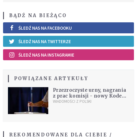
BĄDŹ NA BIEŻĄCO
ŚLEDŹ NAS NA FACEBOOKU
ŚLEDŹ NAS NA TWITTERZE
ŚLEDŹ NAS NA INSTAGRAMIE
POWIĄZANE ARTYKUŁY
Przezroczyste urny, nagrania
z prac komisji - nowy Kodeks
Wyborczy od 2016 r.
WIADOMOŚCI Z POLSKI
REKOMENDOWANE DLA CIEBIE /