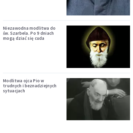
Niezawodna modlitwa do
św. Szarbela. Po 9 dniach
mogą dziać się cuda
Modlitwa ojca Pio w
trudnych i beznadziejnych
sytuacjach