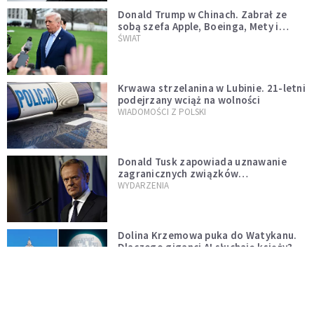
Donald Trump w Chinach. Zabrał ze
sobą szefa Apple, Boeinga, Mety i
Muska
ŚWIAT
Krwawa strzelanina w Lubinie. 21-letni
podejrzany wciąż na wolności
WIADOMOŚCI Z POLSKI
Donald Tusk zapowiada uznawanie
zagranicznych związków
jednopłciowych. "Państwo oblało ten
WYDARZENIA
test"
Dolina Krzemowa puka do Watykanu.
Dlaczego giganci AI słuchają księży?
KOŚCIÓŁ