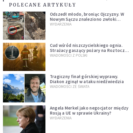
POLECANE ARTYKUŁY
Odszedł młodo, broniąc Ojczyzny. W
Nowym Sączu znaleziono zwłoki
mężczyzny z czasów potopu
WYDARZENIA
szwedzkiego
Cud wśród niszczycielskiego ognia.
Strażacy gaszący pożary na Roztoczu
opublikowali niezwykłe zdjęcie
WIADOMOŚCI Z POLSKI
Tragiczny finał górskiej wyprawy.
Diakon zginął w ataku niedźwiedzia
WIADOMOŚCI ZE ŚWIATA
Angela Merkel jako negocjator między
Rosją a UE w sprawie Ukrainy?
WYDARZENIA