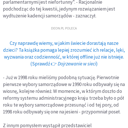
parlamentarnymi jest niefortunny". - Racjonalnie
podchodząc do tej kwestii, jedynym rozwiązaniem jest
wydłużenie kadencji samorządów - zaznaczył.
DEON.PL POLECA
Czy naprawdę wiemy, w jakim świecie dorastają nasze
dzieci? Ta książka pomaga lepiej zrozumieć ich relacje, lęki,
wyzwania oraz codzienność, w której offline już nie istnieje.
(Sprawdź 👉
Dojrzewanie w sieci
)
- Już w 1998 roku mieliśmy podobną sytuację. Pierwotnie
pierwsze wybory samorządowe w 1990 roku odbywały się na
wiosnę, kolejne również. W momencie, w którym doszło do
reformy systemu administracyjnego kraju trzeba było o pół
roku te wybory samorządowe przesunąć i od tej pory, od
1998 roku odbywały się one na jesieni - przypomniał poseł.
Z innym pomysłem wystąpił przedstawiciel