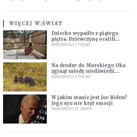
WIĘCEJ W:
ŚWIAT
Dziecko wypadło z piątego
piętra. Dziewczynę ocalili
sąsiedzi
WIADOMOŚCI Z POLSKI
Na drodze do Morskiego Oka
zginął młody niedźwiedź.
Sprawę bada Policja i TPN
WIADOMOŚCI Z POLSKI
W jakim stanie jest Joe Biden?
Jego syn nie krył emocji
WIADOMOŚCI ZE ŚWIATA