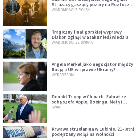
Strażacy gaszący pożary na Roztoczu
opublikowali niezwykłe zdjęcie
WIADOMOŚCI Z POLSKI
Tragiczny finał górskiej wyprawy.
Diakon zginął w ataku niedźwiedzia
WIADOMOŚCI ZE ŚWIATA
Angela Merkel jako negocjator między
Rosją a UE w sprawie Ukrainy?
WYDARZENIA
Donald Trump w Chinach. Zabrał ze
sobą szefa Apple, Boeinga, Mety i
Muska
ŚWIAT
Krwawa strzelanina w Lubinie. 21-letni
podejrzany wciąż na wolności