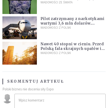
poszukiwania
WIADOMOŚCI ZE ŚWIATA
Pilot zatrzymany z narkotykami
wartymi 3,6 mln dolarów.
Śledczy podejrzewają, że latał
WIADOMOŚCI Z POLSKI
pod ich wpływem
Nawet 40 stopni w cieniu. Przed
Polską fala skrajnych upałów i
gwałtowne burze
WIADOMOŚCI Z POLSKI
SKOMENTUJ ARTYKUŁ
Polski biznes nie docenia siły Expo