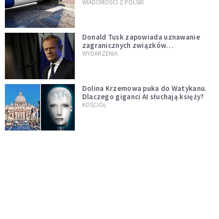
WIADOMOŚCI Z POLSKI
Donald Tusk zapowiada uznawanie
zagranicznych związków
jednopłciowych. "Państwo oblało ten
WYDARZENIA
test"
Dolina Krzemowa puka do Watykanu.
Dlaczego giganci AI słuchają księży?
KOŚCIÓŁ