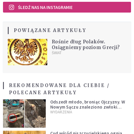
ŚLEDŹ NAS NA INSTAGRAMIE
POWIĄZANE ARTYKUŁY
Rośnie dług Polaków.
Osiągniemy poziom Grecji?
ŚWIAT
REKOMENDOWANE DLA CIEBIE /
POLECANE ARTYKUŁY
Odszedł młodo, broniąc Ojczyzny. W
Nowym Sączu znaleziono zwłoki
mężczyzny z czasów potopu
WYDARZENIA
szwedzkiego
Cud wśród niszczycielskiego ognia.