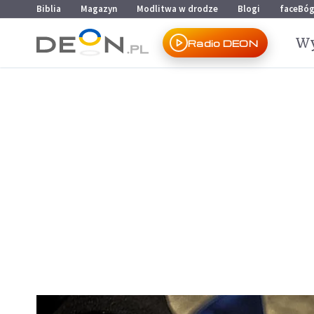
Przejdź do menu głównego
Przejdź do treści
Biblia
Magazyn
Modlitwa w drodze
Blogi
faceBó
Wy
Radio DEON