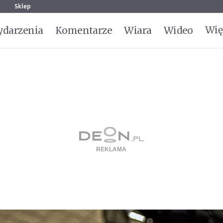
g
Sklep
Wię
darzenia
Komentarze
Wiara
Wideo