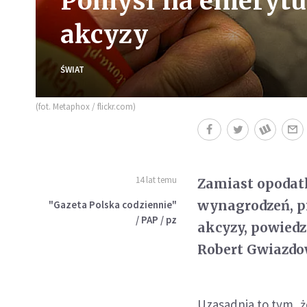
Pomysł na emerytur
akcyzy
ŚWIAT
(fot. Metaphox / flickr.com)
14 lat temu
Zamiast opodatk
wynagrodzeń, pi
"Gazeta Polska codziennie"
/ PAP / pz
akcyzy, powiedz
Robert Gwiazdo
Uzasadnia to tym, ż