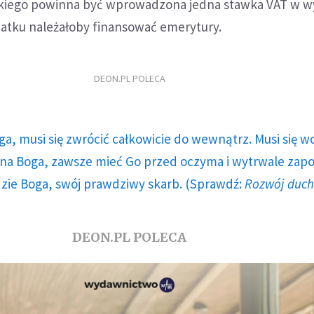
iego powinna być wprowadzona jedna stawka VAT w w
odatku należałoby finansować emerytury.
DEON.PL POLECA
ga, musi się zwrócić całkowicie do wewnątrz. Musi się w
a Boga, zawsze mieć Go przed oczyma i wytrwale zap
dzie Boga, swój prawdziwy skarb. (Sprawdź:
Rozwój duc
DEON.PL POLECA