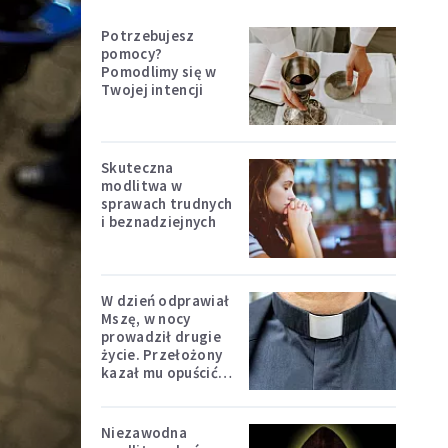
Potrzebujesz
pomocy?
Pomodlimy się w
Twojej intencji
Skuteczna
modlitwa w
sprawach trudnych
i beznadziejnych
W dzień odprawiał
Mszę, w nocy
prowadził drugie
życie. Przełożony
kazał mu opuścić
zakon
Niezawodna