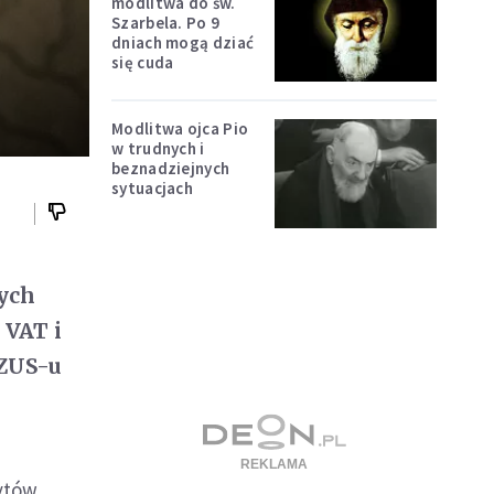
modlitwa do św.
Szarbela. Po 9
dniach mogą dziać
się cuda
Modlitwa ojca Pio
w trudnych i
beznadziejnych
sytuacjach
zych
 VAT i
 ZUS-u
ytów,