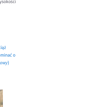
ysokości
ciąż
ominać o
howy
)