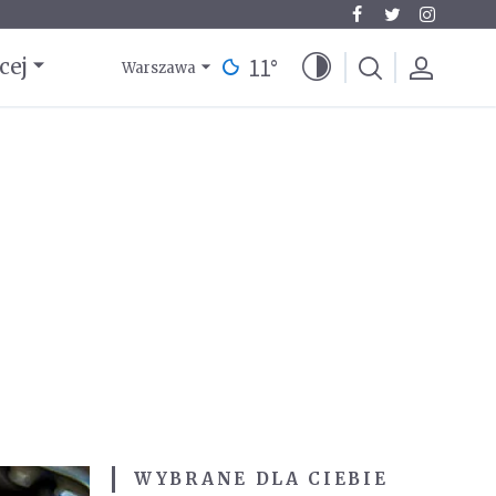
11
°
cej
Warszawa
WYBRANE DLA CIEBIE