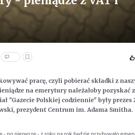
y - pieniądze z VAT i
owywać pracę, czyli pobierać składki z nas
eniądze na emerytury należałoby pozyskać z
iał "Gazecie Polskiej codziennie" były prezes
wski, prezydent Centrum im. Adama Smitha.
e - po pierwsze - z roku na rok będzie przybywało emer