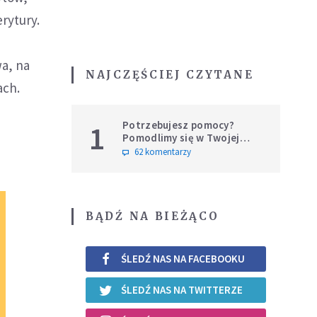
rytury.
wa, na
NAJCZĘŚCIEJ CZYTANE
ach.
Potrzebujesz pomocy?
1
Pomodlimy się w Twojej
intencji
62 komentarzy
BĄDŹ NA BIEŻĄCO
ŚLEDŹ NAS NA FACEBOOKU
ŚLEDŹ NAS NA TWITTERZE