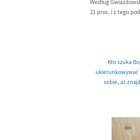
Według Gwiazdowsk
21 proc. i z tego p
Kto szuka Bo
ukierunkowywać n
sobie, aż znaj