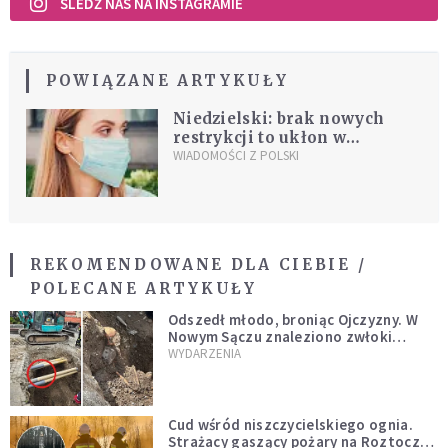
ŚLEDŹ NAS NA INSTAGRAMIE
POWIĄZANE ARTYKUŁY
Niedzielski: brak nowych
restrykcji to ukłon w
kierunku osób
WIADOMOŚCI Z POLSKI
zaszczepionych
REKOMENDOWANE DLA CIEBIE /
POLECANE ARTYKUŁY
Odszedł młodo, broniąc Ojczyzny. W
Nowym Sączu znaleziono zwłoki
mężczyzny z czasów potopu
WYDARZENIA
szwedzkiego
Cud wśród niszczycielskiego ognia.
Strażacy gaszący pożary na Roztoczu