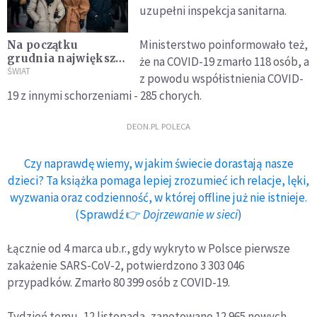
uzupełni inspekcja sanitarna.
Ministerstwo poinformowało też,
Na początku
grudnia największy
że na COVID-19 zmarło 118 osób, a
wzrost zakażeń
ŚWIAT
z powodu współistnienia COVID-
COVID-19
19 z innymi schorzeniami - 285 chorych.
DEON.PL POLECA
Czy naprawdę wiemy, w jakim świecie dorastają nasze
dzieci? Ta książka pomaga lepiej zrozumieć ich relacje, lęki,
wyzwania oraz codzienność, w której offline już nie istnieje.
(Sprawdź 👉
Dojrzewanie w sieci
)
Łącznie od 4 marca ub.r., gdy wykryto w Polsce pierwsze
zakażenie SARS-CoV-2, potwierdzono 3 303 046
przypadków. Zmarło 80 399 osób z COVID-19.
Tydzień temu, 12 listopada, zanotowano 12 965 nowych