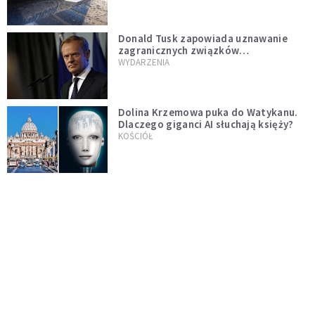
Donald Tusk zapowiada uznawanie
zagranicznych związków
jednopłciowych. "Państwo oblało ten
WYDARZENIA
test"
Dolina Krzemowa puka do Watykanu.
Dlaczego giganci AI słuchają księży?
KOŚCIÓŁ