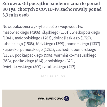
Zdrowia. Od początku pandemii zmarło ponad
80 tys. chorych z COVID-19, zachorowały ponad
3,3 mln osób.
Nowe zakażenia wykryto u osób z województw:
mazowieckiego (4206), śląskiego (2501), wielkopolskiego
(1941), małopolskiego (1783), dolnośląskiego (1727),
lubelskiego (1508), łódzkiego (1399), pomorskiego (1337),
kujawsko-pomorskiego (1282), zachodniopomorskiego
(1152), podkarpackiego (996), warmińsko-mazurskiego
(858), podlaskiego (814), opolskiego (626),
świętokrzyskiego (500) i z lubuskiego (412).
DEON.PL POLECA