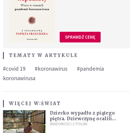
SPRAWDŹ CENĘ
TEMATY W ARTYKULE
#covid 19
#koronawirus
#pandemia
koronawirusa
WIĘCEJ W:
ŚWIAT
Dziecko wypadło z piątego
piętra. Dziewczynę ocalili
sąsiedzi
WIADOMOŚCI Z POLSKI