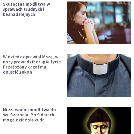
Skuteczna modlitwa w
sprawach trudnych i
beznadziejnych
W dzień odprawiał Mszę, w
nocy prowadził drugie życie.
Przełożony kazał mu
opuścić zakon
Niezawodna modlitwa do
św. Szarbela. Po 9 dniach
mogą dziać się cuda