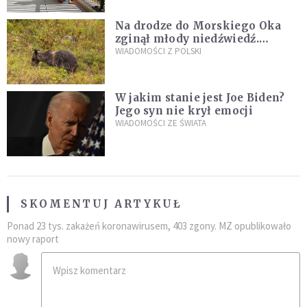
Na drodze do Morskiego Oka
zginął młody niedźwiedź.
Sprawę bada Policja i TPN
WIADOMOŚCI Z POLSKI
W jakim stanie jest Joe Biden?
Jego syn nie krył emocji
WIADOMOŚCI ZE ŚWIATA
SKOMENTUJ ARTYKUŁ
Ponad 23 tys. zakażeń koronawirusem, 403 zgony. MZ opublikowało
nowy raport