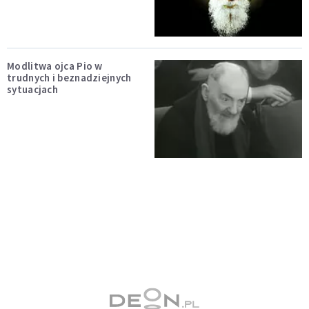
Modlitwa ojca Pio w
trudnych i beznadziejnych
sytuacjach