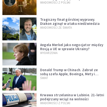
opublikowali niezwykłe zdjęcie
WIADOMOŚCI Z POLSKI
Tragiczny finał górskiej wyprawy.
Diakon zginął w ataku niedźwiedzia
WIADOMOŚCI ZE ŚWIATA
Angela Merkel jako negocjator między
Rosją a UE w sprawie Ukrainy?
WYDARZENIA
Donald Trump w Chinach. Zabrał ze
sobą szefa Apple, Boeinga, Mety i
Muska
ŚWIAT
Krwawa strzelanina w Lubinie. 21-letni
podejrzany wciąż na wolności
WIADOMOŚCI Z POLSKI