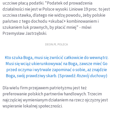
uczciwe płacą podatki. "Podatek od prowadzenia
działalności nie jest w Polsce wysoki. Liniowe 19 proc. to jest
uczciwa stawka, dlatego nie widzę powodu, żeby polskie
państwo z tego dochodu +skubać+ kombinowaniem i
szukaniem luk prawnych, by płacić mniej" - mówi
Przemysław Jastrzębski.
DEON.PL POLECA
Kto szuka Boga, musi się zwrócić całkowicie do wewnątrz.
Musi się wciąż ukierunkowywać na Boga, zawsze mieć Go
przed oczyma i wytrwale zapominać o sobie, aż znajdzie
Boga, swój prawdziwy skarb. (Sprawdź:
Rozwój duchowy
)
Dla wielu firm przejawem patriotyzmu jest też
preferowanie polskich partnerów handlowych. Trzecim
najczęściej wymienianym działaniem na rzecz ojczyzny jest
wspieranie lokalnej społeczności.