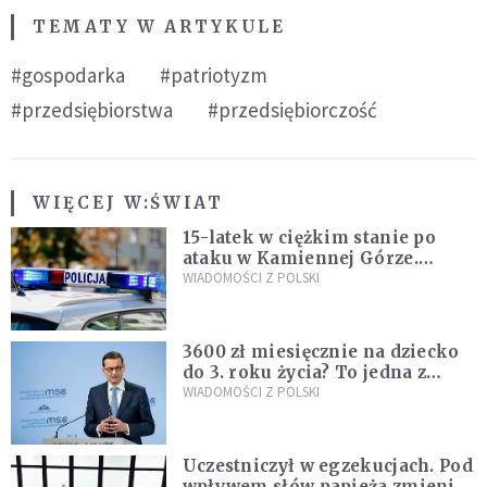
TEMATY W ARTYKULE
#gospodarka
#patriotyzm
#przedsiębiorstwa
#przedsiębiorczość
WIĘCEJ W:
ŚWIAT
15-latek w ciężkim stanie po
ataku w Kamiennej Górze.
Policja zatrzymała dwóch
WIADOMOŚCI Z POLSKI
nastolatków
3600 zł miesięcznie na dziecko
do 3. roku życia? To jedna z
propozycji programu "Rozwój
WIADOMOŚCI Z POLSKI
Plus"
Uczestniczył w egzekucjach. Pod
wpływem słów papieża zmienił