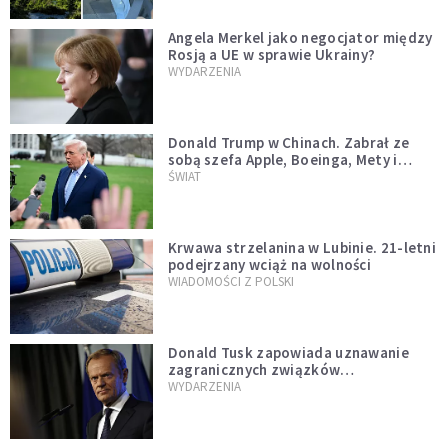
Angela Merkel jako negocjator między
Rosją a UE w sprawie Ukrainy?
WYDARZENIA
Donald Trump w Chinach. Zabrał ze
sobą szefa Apple, Boeinga, Mety i
Muska
ŚWIAT
Krwawa strzelanina w Lubinie. 21-letni
podejrzany wciąż na wolności
WIADOMOŚCI Z POLSKI
Donald Tusk zapowiada uznawanie
zagranicznych związków
jednopłciowych. "Państwo oblało ten
WYDARZENIA
test"