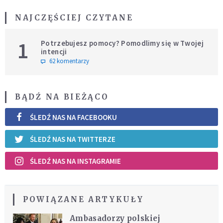
NAJCZĘŚCIEJ CZYTANE
1
Potrzebujesz pomocy? Pomodlimy się w Twojej
intencji
62 komentarzy
BĄDŹ NA BIEŻĄCO
ŚLEDŹ NAS NA FACEBOOKU
ŚLEDŹ NAS NA TWITTERZE
ŚLEDŹ NAS NA INSTAGRAMIE
POWIĄZANE ARTYKUŁY
Ambasadorzy polskiej