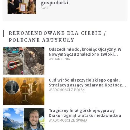
gospodarki
ŚWIAT
REKOMENDOWANE DLA CIEBIE /
POLECANE ARTYKUŁY
Odszedł młodo, broniąc Ojczyzny. W
Nowym Sączu znaleziono zwłoki
mężczyzny z czasów potopu
WYDARZENIA
szwedzkiego
Cud wśród niszczycielskiego ognia.
Strażacy gaszący pożary na Roztoczu
opublikowali niezwykłe zdjęcie
WIADOMOŚCI Z POLSKI
Tragiczny finał górskiej wyprawy.
Diakon zginął w ataku niedźwiedzia
WIADOMOŚCI ZE ŚWIATA