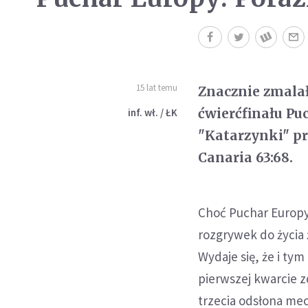
15 lat temu
Znacznie zmala
ćwierćfinału Pu
inf. wł. / ŁK
"Katarzynki" pr
Canaria 63:68.
Choć Puchar Europy 
rozgrywek do życia 
Wydaje się, że i tym
pierwszej kwarcie 
trzecia odsłona me