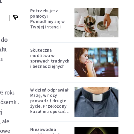
Potrzebujesz
pomocy?
Pomodlimy się w
Twojej intencji
 do
ału
Skuteczna
modlitwa w
n
sprawach trudnych
i beznadziejnych
W dzień odprawiał
03 roku
Mszę, w nocy
prowadził drugie
 ósemki.
życie. Przełożony
j
kazał mu opuścić
zakon
 ale
Niezawodna
nżowe