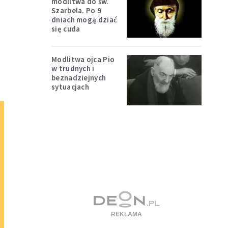
modlitwa do św.
Szarbela. Po 9
dniach mogą dziać
się cuda
Modlitwa ojca Pio
w trudnych i
beznadziejnych
sytuacjach