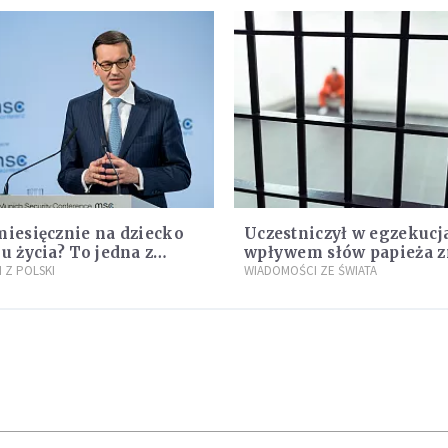
miesięcznie na dziecko
Uczestniczył w egzekucj
ku życia? To jedna z
wpływem słów papieża z
cji programu "Rozwój
 Z POLSKI
zdanie
WIADOMOŚCI ZE ŚWIATA