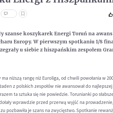
ły szanse koszykarek Energi Toruń na awans
charu Europy. W pierwszym spotkaniu 1/8 fin
zegrały u siebie z hiszpańskim zespołem Gra
ma niższą rangę niż Euroliga, od chwili powołania w 20
żaden z polskich zespołów nie awansował do najlepszej
 razem ta sztuka się nie powiedzie. Torunianki po słabsze
zdołały wprawdzie przed przerwą wyjść na prowadzenie,
czu pozbawiła je szans na zwycięstwo. Spotkanie rewa