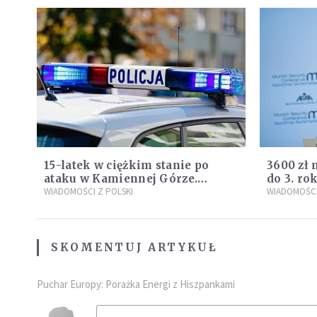
15-latek w ciężkim stanie po
3600 zł 
ataku w Kamiennej Górze.
do 3. ro
Policja zatrzymała dwóch
WIADOMOŚCI Z POLSKI
propozy
WIADOMOŚCI
nastolatków
Plus"
SKOMENTUJ ARTYKUŁ
Puchar Europy: Porażka Energi z Hiszpankami