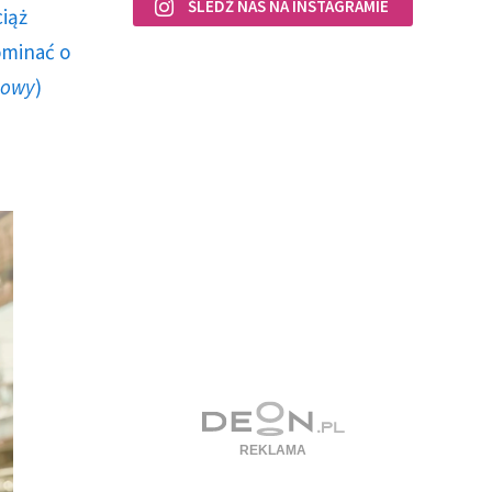
ŚLEDŹ NAS NA INSTAGRAMIE
ciąż
ominać o
howy
)