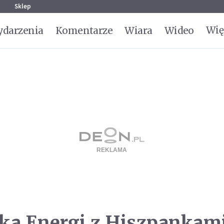
g
Sklep
Wię
darzenia
Komentarze
Wiara
Wideo
żka Energi z Hiszpankam