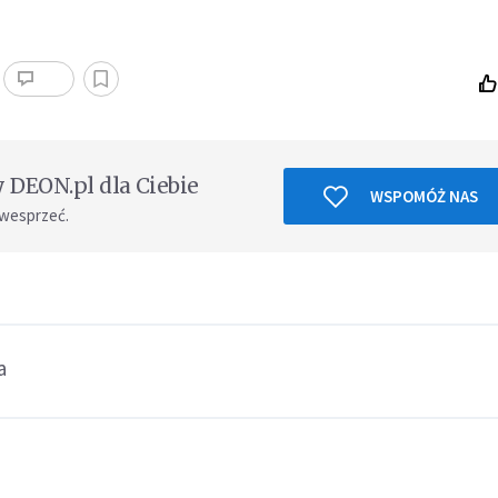
DEON.pl dla Ciebie
WSPOMÓŻ NAS
 wesprzeć.
a