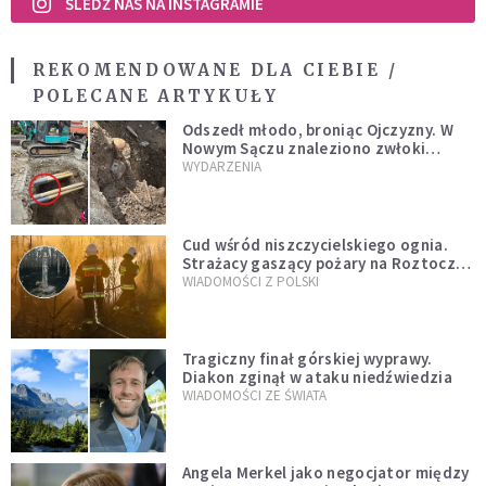
ŚLEDŹ NAS NA INSTAGRAMIE
REKOMENDOWANE DLA CIEBIE /
POLECANE ARTYKUŁY
Odszedł młodo, broniąc Ojczyzny. W
Nowym Sączu znaleziono zwłoki
mężczyzny z czasów potopu
WYDARZENIA
szwedzkiego
Cud wśród niszczycielskiego ognia.
Strażacy gaszący pożary na Roztoczu
opublikowali niezwykłe zdjęcie
WIADOMOŚCI Z POLSKI
Tragiczny finał górskiej wyprawy.
Diakon zginął w ataku niedźwiedzia
WIADOMOŚCI ZE ŚWIATA
Angela Merkel jako negocjator między