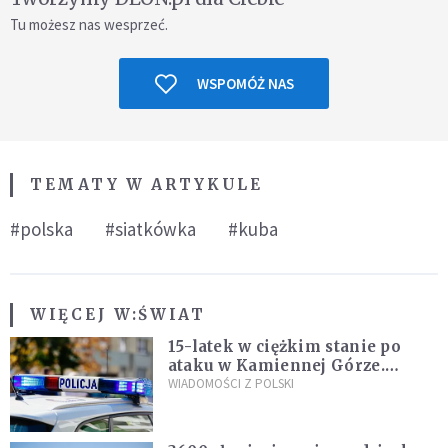
Tu możesz nas wesprzeć.
WSPOMÓŻ NAS
TEMATY W ARTYKULE
#polska
#siatkówka
#kuba
WIĘCEJ W:
ŚWIAT
15-latek w ciężkim stanie po
ataku w Kamiennej Górze.
Policja zatrzymała dwóch
WIADOMOŚCI Z POLSKI
nastolatków