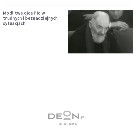
Modlitwa ojca Pio w
trudnych i beznadziejnych
sytuacjach