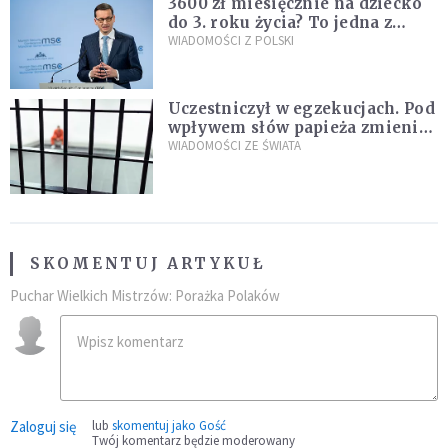
3600 zł miesięcznie na dziecko
do 3. roku życia? To jedna z
propozycji programu "Rozwój
WIADOMOŚCI Z POLSKI
Plus"
Uczestniczył w egzekucjach. Pod
wpływem słów papieża zmienił
zdanie
WIADOMOŚCI ZE ŚWIATA
SKOMENTUJ ARTYKUŁ
Puchar Wielkich Mistrzów: Porażka Polaków
Zaloguj się
lub
skomentuj jako Gość
Twój komentarz będzie moderowany