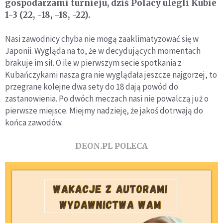
gospodarzami turnieju, dziś Polacy ulegli Kubie
1-3 (22, -18, -18, -22).
Nasi zawodnicy chyba nie mogą zaaklimatyzować się w
Japonii. Wygląda na to, że w decydujących momentach
brakuje im sił. O ile w pierwszym secie spotkania z
Kubańczykami nasza gra nie wyglądała jeszcze najgorzej, to
przegrane kolejne dwa sety do 18 dają powód do
zastanowienia. Po dwóch meczach nasi nie powalczą już o
pierwsze miejsce. Miejmy nadzieję, że jakoś dotrwają do
końca zawodów.
DEON.PL POLECA