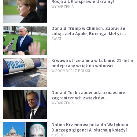
Rosją a UE w sprawie Ukrainy?
WYDARZENIA
Donald Trump w Chinach. Zabrał ze
sobą szefa Apple, Boeinga, Mety i
Muska
ŚWIAT
Krwawa strzelanina w Lubinie. 21-letni
podejrzany wciąż na wolności
WIADOMOŚCI Z POLSKI
Donald Tusk zapowiada uznawanie
zagranicznych związków
jednopłciowych. "Państwo oblało ten
WYDARZENIA
test"
Dolina Krzemowa puka do Watykanu.
Dlaczego giganci AI słuchają księży?
KOŚCIÓŁ