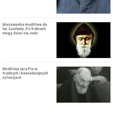
Niezawodna modlitwa do
św. Szarbela. Po 9 dniach
mogą dziać się cuda
Modlitwa ojca Pio w
trudnych i beznadziejnych
sytuacjach