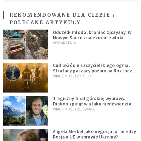
REKOMENDOWANE DLA CIEBIE /
POLECANE ARTYKUŁY
Odszedł młodo, broniąc Ojczyzny. W
Nowym Sączu znaleziono zwłoki
mężczyzny z czasów potopu
WYDARZENIA
szwedzkiego
Cud wśród niszczycielskiego ognia.
Strażacy gaszący pożary na Roztoczu
opublikowali niezwykłe zdjęcie
WIADOMOŚCI Z POLSKI
Tragiczny finał górskiej wyprawy.
Diakon zginął w ataku niedźwiedzia
WIADOMOŚCI ZE ŚWIATA
Angela Merkel jako negocjator między
Rosją a UE w sprawie Ukrainy?