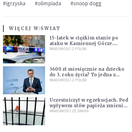
#igrzyska
#olimpiada
#snoop dogg
WIĘCEJ W:
ŚWIAT
15-latek w ciężkim stanie po
ataku w Kamiennej Górze.
Policja zatrzymała dwóch
WIADOMOŚCI Z POLSKI
nastolatków
3600 zł miesięcznie na dziecko
do 3. roku życia? To jedna z
propozycji programu "Rozwój
WIADOMOŚCI Z POLSKI
Plus"
Uczestniczył w egzekucjach. Pod
wpływem słów papieża zmienił
zdanie
WIADOMOŚCI ZE ŚWIATA