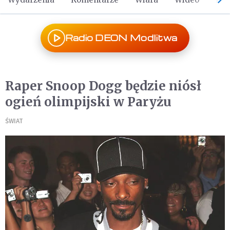
Radio DEON Modlitwa
Raper Snoop Dogg będzie niósł
ogień olimpijski w Paryżu
ŚWIAT