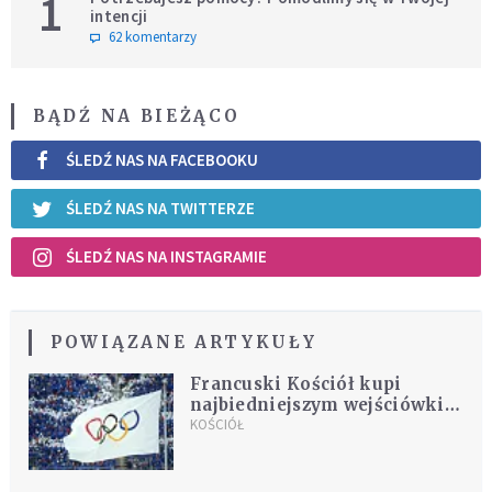
1
intencji
62 komentarzy
BĄDŹ NA BIEŻĄCO
ŚLEDŹ NAS NA FACEBOOKU
ŚLEDŹ NAS NA TWITTERZE
ŚLEDŹ NAS NA INSTAGRAMIE
POWIĄZANE ARTYKUŁY
Francuski Kościół kupi
najbiedniejszym wejściówki
na Olimpiadę
KOŚCIÓŁ