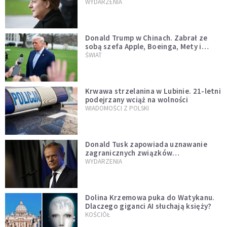
WYDARZENIA
Donald Trump w Chinach. Zabrał ze
sobą szefa Apple, Boeinga, Mety i
Muska
ŚWIAT
Krwawa strzelanina w Lubinie. 21-letni
podejrzany wciąż na wolności
WIADOMOŚCI Z POLSKI
Donald Tusk zapowiada uznawanie
zagranicznych związków
jednopłciowych. "Państwo oblało ten
WYDARZENIA
test"
Dolina Krzemowa puka do Watykanu.
Dlaczego giganci AI słuchają księży?
KOŚCIÓŁ