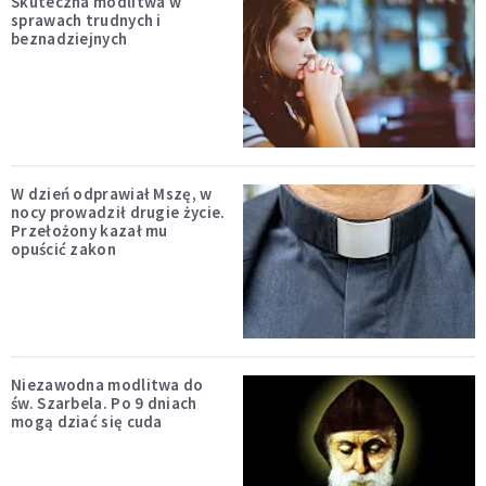
Skuteczna modlitwa w
sprawach trudnych i
beznadziejnych
W dzień odprawiał Mszę, w
nocy prowadził drugie życie.
Przełożony kazał mu
opuścić zakon
Niezawodna modlitwa do
św. Szarbela. Po 9 dniach
mogą dziać się cuda