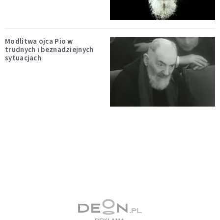
Modlitwa ojca Pio w
trudnych i beznadziejnych
sytuacjach