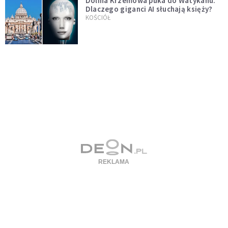
Dolina Krzemowa puka do Watykanu.
Dlaczego giganci AI słuchają księży?
KOŚCIÓŁ