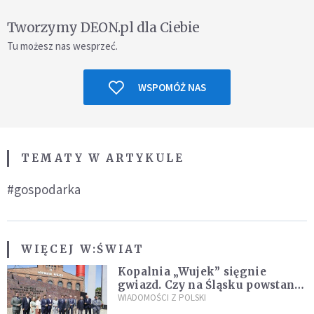
Tworzymy DEON.pl dla Ciebie
Tu możesz nas wesprzeć.
WSPOMÓŻ NAS
TEMATY W ARTYKULE
#gospodarka
WIĘCEJ W:
ŚWIAT
Kopalnia „Wujek” sięgnie
gwiazd. Czy na Śląsku powstanie
„Dolina Krzemowa”?
WIADOMOŚCI Z POLSKI