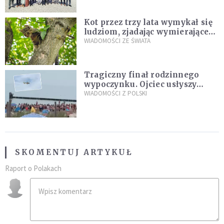
Kot przez trzy lata wymykał się
ludziom, zjadając wymierające
kaczki. W końcu popełnił
WIADOMOŚCI ZE ŚWIATA
fatalny błąd
Tragiczny finał rodzinnego
wypoczynku. Ojciec usłyszy
zarzuty
WIADOMOŚCI Z POLSKI
SKOMENTUJ ARTYKUŁ
Raport o Polakach