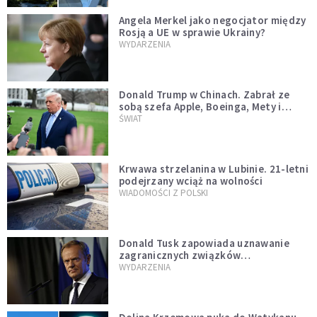
Angela Merkel jako negocjator między
Rosją a UE w sprawie Ukrainy?
WYDARZENIA
Donald Trump w Chinach. Zabrał ze
sobą szefa Apple, Boeinga, Mety i
Muska
ŚWIAT
Krwawa strzelanina w Lubinie. 21-letni
podejrzany wciąż na wolności
WIADOMOŚCI Z POLSKI
Donald Tusk zapowiada uznawanie
zagranicznych związków
jednopłciowych. "Państwo oblało ten
WYDARZENIA
test"