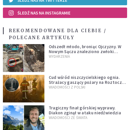
ŚLEDŹ NAS NA TWITTERZE
ŚLEDŹ NAS NA INSTAGRAMIE
REKOMENDOWANE DLA CIEBIE /
POLECANE ARTYKUŁY
Odszedł młodo, broniąc Ojczyzny. W
Nowym Sączu znaleziono zwłoki
mężczyzny z czasów potopu
WYDARZENIA
szwedzkiego
Cud wśród niszczycielskiego ognia.
Strażacy gaszący pożary na Roztoczu
opublikowali niezwykłe zdjęcie
WIADOMOŚCI Z POLSKI
Tragiczny finał górskiej wyprawy.
Diakon zginął w ataku niedźwiedzia
WIADOMOŚCI ZE ŚWIATA