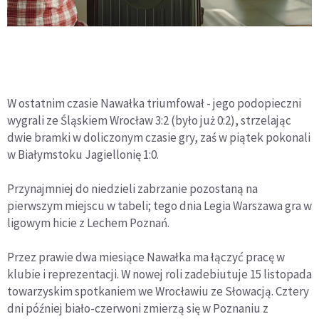
W ostatnim czasie Nawałka triumfował - jego podopieczni
wygrali ze Śląskiem Wrocław 3:2 (było już 0:2), strzelając
dwie bramki w doliczonym czasie gry, zaś w piątek pokonali
w Białymstoku Jagiellonię 1:0.
Przynajmniej do niedzieli zabrzanie pozostaną na
pierwszym miejscu w tabeli; tego dnia Legia Warszawa gra w
ligowym hicie z Lechem Poznań.
Przez prawie dwa miesiące Nawałka ma łączyć pracę w
klubie i reprezentacji. W nowej roli zadebiutuje 15 listopada
towarzyskim spotkaniem we Wrocławiu ze Słowacją. Cztery
dni później biało-czerwoni zmierzą się w Poznaniu z