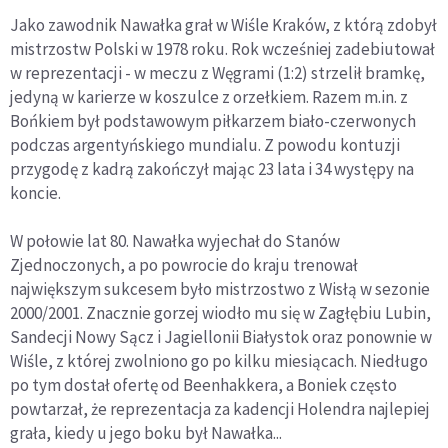
Jako zawodnik Nawałka grał w Wiśle Kraków, z którą zdobył
mistrzostw Polski w 1978 roku. Rok wcześniej zadebiutował
w reprezentacji - w meczu z Węgrami (1:2) strzelił bramkę,
jedyną w karierze w koszulce z orzełkiem. Razem m.in. z
Bońkiem był podstawowym piłkarzem biało-czerwonych
podczas argentyńskiego mundialu. Z powodu kontuzji
przygodę z kadrą zakończył mając 23 lata i 34 występy na
koncie.
W połowie lat 80. Nawałka wyjechał do Stanów
Zjednoczonych, a po powrocie do kraju trenował
największym sukcesem było mistrzostwo z Wisłą w sezonie
2000/2001. Znacznie gorzej wiodło mu się w Zagłębiu Lubin,
Sandecji Nowy Sącz i Jagiellonii Białystok oraz ponownie w
Wiśle, z której zwolniono go po kilku miesiącach. Niedługo
po tym dostał ofertę od Beenhakkera, a Boniek często
powtarzał, że reprezentacja za kadencji Holendra najlepiej
grała, kiedy u jego boku był Nawałka...