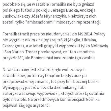
podobało się, że w sztabie Fornalika nie było gwiazd
polskiego futbolu pokroju Jerzego Dudka, Andrzeja
Juskowiaka czy Józefa Młynarczyka. Niektórzy z nich
zostali tylko "ambasadorami" młodszych reprezentacji.
Fornalik stracił pracę po nieudanych el. do MŚ 2014. Polacy
nie wygrali z nikim z najlepszej trójki (Anglia, Ukraina,
Czarnogóra), a w tabeli grupy H wyprzedzili tylko Mołdawią
i San Marino. Trener przekonywał, że "ten zespół ma
przyszłość", ale Boniem miał inne zdanie i go zwolnił.
Nawałka znany jest z twardej ręki wobec swych
zawodników, potrafi wytknąć im błędy zaraz po
przeprowadzonej zmianie, tuż przy linii bocznej boiska.
Wymagający jest również dla dziennikarzy, lubi
autoryzować swoje wypowiedzi, których zresztą ostatnio
było niewiele. Na przedmowych konferencjach Górnika
pojawiali się jego asystenci.