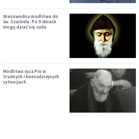
Niezawodna modlitwa do
św. Szarbela. Po 9 dniach
mogą dziać się cuda
Modlitwa ojca Pio w
trudnych i beznadziejnych
sytuacjach