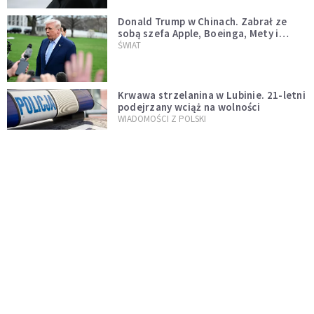
Donald Trump w Chinach. Zabrał ze
sobą szefa Apple, Boeinga, Mety i
Muska
ŚWIAT
Krwawa strzelanina w Lubinie. 21-letni
podejrzany wciąż na wolności
WIADOMOŚCI Z POLSKI
Donald Tusk zapowiada uznawanie
zagranicznych związków
jednopłciowych. "Państwo oblało ten
WYDARZENIA
test"
Dolina Krzemowa puka do Watykanu.
Dlaczego giganci AI słuchają księży?
KOŚCIÓŁ