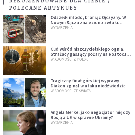
REKOMENDOWANE DLA CIEBIE /
POLECANE ARTYKUŁY
Odszedł młodo, broniąc Ojczyzny. W
Nowym Sączu znaleziono zwłoki
mężczyzny z czasów potopu
WYDARZENIA
szwedzkiego
Cud wśród niszczycielskiego ognia.
Strażacy gaszący pożary na Roztoczu
opublikowali niezwykłe zdjęcie
WIADOMOŚCI Z POLSKI
Tragiczny finał górskiej wyprawy.
Diakon zginął w ataku niedźwiedzia
WIADOMOŚCI ZE ŚWIATA
Angela Merkel jako negocjator między
Rosją a UE w sprawie Ukrainy?
WYDARZENIA