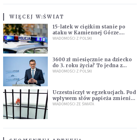
WIĘCEJ W:
ŚWIAT
15-latek w ciężkim stanie po
ataku w Kamiennej Górze.
Policja zatrzymała dwóch
WIADOMOŚCI Z POLSKI
nastolatków
3600 zł miesięcznie na dziecko
do 3. roku życia? To jedna z
propozycji programu "Rozwój
WIADOMOŚCI Z POLSKI
Plus"
Uczestniczył w egzekucjach. Pod
wpływem słów papieża zmienił
zdanie
WIADOMOŚCI ZE ŚWIATA