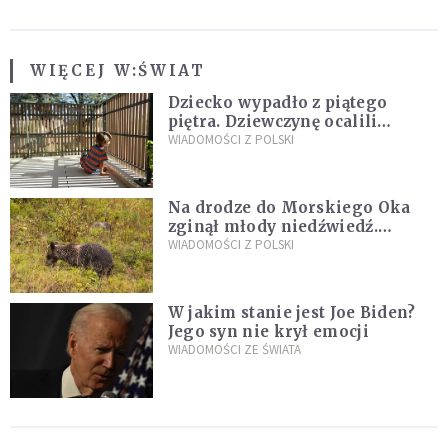
WIĘCEJ W:
ŚWIAT
Dziecko wypadło z piątego
piętra. Dziewczynę ocalili
sąsiedzi
WIADOMOŚCI Z POLSKI
Na drodze do Morskiego Oka
zginął młody niedźwiedź.
Sprawę bada Policja i TPN
WIADOMOŚCI Z POLSKI
W jakim stanie jest Joe Biden?
Jego syn nie krył emocji
WIADOMOŚCI ZE ŚWIATA