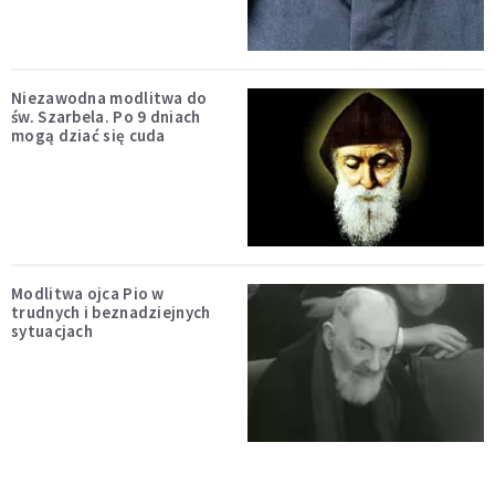
Niezawodna modlitwa do
św. Szarbela. Po 9 dniach
mogą dziać się cuda
Modlitwa ojca Pio w
trudnych i beznadziejnych
sytuacjach