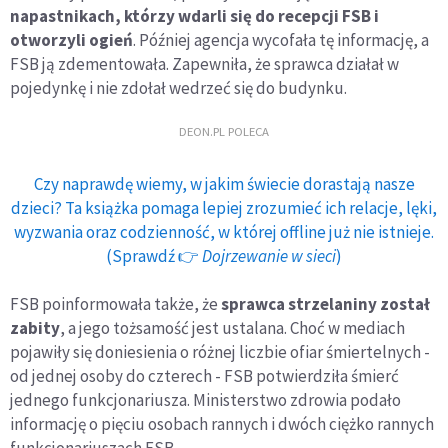
napastnikach, którzy wdarli się do recepcji FSB i
otworzyli ogień
. Później agencja wycofała tę informację, a
FSB ją zdementowała. Zapewniła, że sprawca działał w
pojedynkę i nie zdołał wedrzeć się do budynku.
DEON.PL POLECA
Czy naprawdę wiemy, w jakim świecie dorastają nasze
dzieci? Ta książka pomaga lepiej zrozumieć ich relacje, lęki,
wyzwania oraz codzienność, w której offline już nie istnieje.
(Sprawdź 👉
Dojrzewanie w sieci
)
FSB poinformowała także, że
sprawca strzelaniny został
zabity
, a jego tożsamość jest ustalana. Choć w mediach
pojawiły się doniesienia o różnej liczbie ofiar śmiertelnych -
od jednej osoby do czterech - FSB potwierdziła śmierć
jednego funkcjonariusza. Ministerstwo zdrowia podało
informację o pięciu osobach rannych i dwóch ciężko rannych