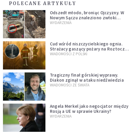
POLECANE ARTYKUŁY
Odszedł młodo, broniąc Ojczyzny. W
Nowym Sączu znaleziono zwłoki
mężczyzny z czasów potopu
WYDARZENIA
szwedzkiego
Cud wśród niszczycielskiego ognia.
Strażacy gaszący pożary na Roztoczu
opublikowali niezwykłe zdjęcie
WIADOMOŚCI Z POLSKI
Tragiczny finał górskiej wyprawy.
Diakon zginął w ataku niedźwiedzia
WIADOMOŚCI ZE ŚWIATA
Angela Merkel jako negocjator między
Rosją a UE w sprawie Ukrainy?
WYDARZENIA