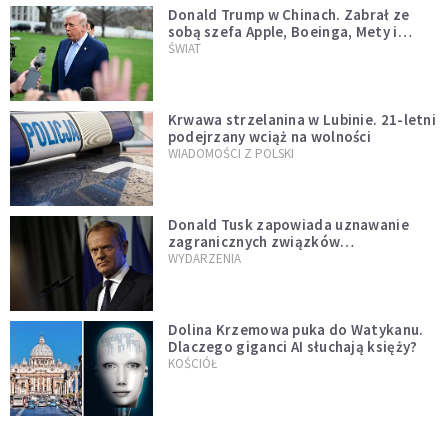
Donald Trump w Chinach. Zabrał ze
sobą szefa Apple, Boeinga, Mety i
Muska
ŚWIAT
Krwawa strzelanina w Lubinie. 21-letni
podejrzany wciąż na wolności
WIADOMOŚCI Z POLSKI
Donald Tusk zapowiada uznawanie
zagranicznych związków
jednopłciowych. "Państwo oblało ten
WYDARZENIA
test"
Dolina Krzemowa puka do Watykanu.
Dlaczego giganci AI słuchają księży?
KOŚCIÓŁ