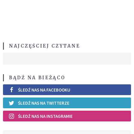
NAJCZĘŚCIEJ CZYTANE
BĄDŹ NA BIEŻĄCO
ŚLEDŹ NAS NA FACEBOOKU
ŚLEDŹ NAS NA TWITTERZE
ŚLEDŹ NAS NA INSTAGRAMIE