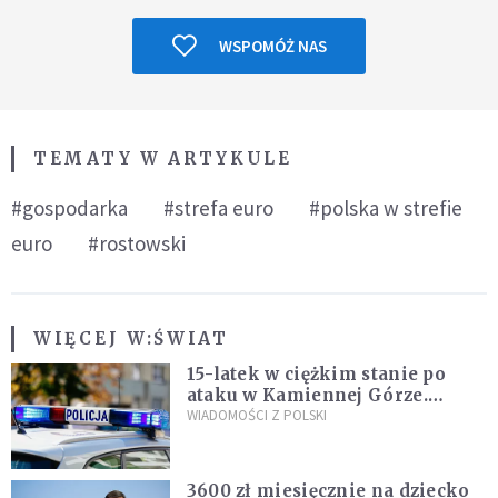
WSPOMÓŻ NAS
TEMATY W ARTYKULE
#gospodarka
#strefa euro
#polska w strefie
euro
#rostowski
WIĘCEJ W:
ŚWIAT
15-latek w ciężkim stanie po
ataku w Kamiennej Górze.
Policja zatrzymała dwóch
WIADOMOŚCI Z POLSKI
nastolatków
3600 zł miesięcznie na dziecko