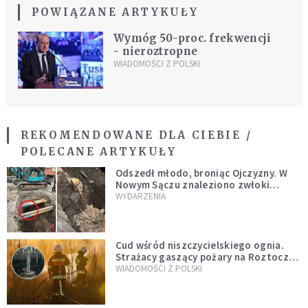
POWIĄZANE ARTYKUŁY
Wymóg 50-proc. frekwencji
- nieroztropne
WIADOMOŚCI Z POLSKI
REKOMENDOWANE DLA CIEBIE /
POLECANE ARTYKUŁY
Odszedł młodo, broniąc Ojczyzny. W
Nowym Sączu znaleziono zwłoki
mężczyzny z czasów potopu
WYDARZENIA
szwedzkiego
Cud wśród niszczycielskiego ognia.
Strażacy gaszący pożary na Roztoczu
opublikowali niezwykłe zdjęcie
WIADOMOŚCI Z POLSKI