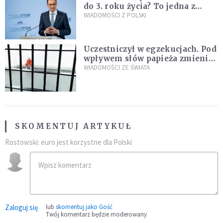
do 3. roku życia? To jedna z
propozycji programu "Rozwój
WIADOMOŚCI Z POLSKI
Plus"
Uczestniczył w egzekucjach. Pod
wpływem słów papieża zmienił
zdanie
WIADOMOŚCI ZE ŚWIATA
SKOMENTUJ ARTYKUŁ
Rostowski: euro jest korzystne dla Polski
Zaloguj się
lub
skomentuj jako Gość
Twój komentarz będzie moderowany