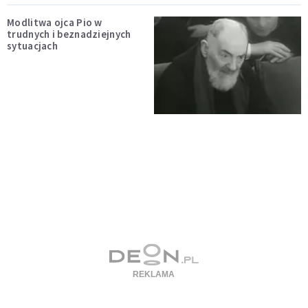
Modlitwa ojca Pio w
trudnych i beznadziejnych
sytuacjach