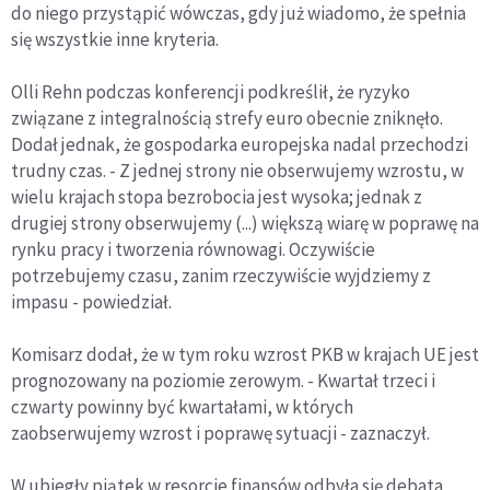
do niego przystąpić wówczas, gdy już wiadomo, że spełnia
się wszystkie inne kryteria.
Olli Rehn podczas konferencji podkreślił, że ryzyko
związane z integralnością strefy euro obecnie zniknęło.
Dodał jednak, że gospodarka europejska nadal przechodzi
trudny czas. - Z jednej strony nie obserwujemy wzrostu, w
wielu krajach stopa bezrobocia jest wysoka; jednak z
drugiej strony obserwujemy (...) większą wiarę w poprawę na
rynku pracy i tworzenia równowagi. Oczywiście
potrzebujemy czasu, zanim rzeczywiście wyjdziemy z
impasu - powiedział.
Komisarz dodał, że w tym roku wzrost PKB w krajach UE jest
prognozowany na poziomie zerowym. - Kwartał trzeci i
czwarty powinny być kwartałami, w których
zaobserwujemy wzrost i poprawę sytuacji - zaznaczył.
W ubiegły piątek w resorcie finansów odbyła się debata