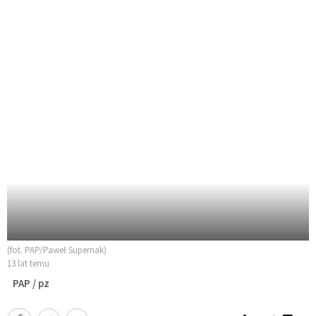
(fot. PAP/Paweł Supernak)
13 lat temu
PAP / pz