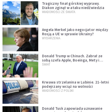
Tragiczny finał górskiej wyprawy.
Diakon zginął w ataku niedźwiedzia
WIADOMOŚCI ZE ŚWIATA
Angela Merkel jako negocjator między
Rosją a UE w sprawie Ukrainy?
WYDARZENIA
Donald Trump w Chinach. Zabrał ze
sobą szefa Apple, Boeinga, Mety i
Muska
ŚWIAT
Krwawa strzelanina w Lubinie. 21-letni
podejrzany wciąż na wolności
WIADOMOŚCI Z POLSKI
Donald Tusk zapowiada uznawanie