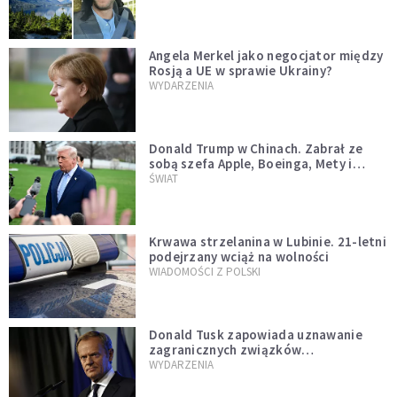
Angela Merkel jako negocjator między
Rosją a UE w sprawie Ukrainy?
WYDARZENIA
Donald Trump w Chinach. Zabrał ze
sobą szefa Apple, Boeinga, Mety i
Muska
ŚWIAT
Krwawa strzelanina w Lubinie. 21-letni
podejrzany wciąż na wolności
WIADOMOŚCI Z POLSKI
Donald Tusk zapowiada uznawanie
zagranicznych związków
jednopłciowych. "Państwo oblało ten
WYDARZENIA
test"