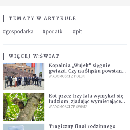
TEMATY W ARTYKULE
#gospodarka
#podatki
#pit
WIĘCEJ W:
ŚWIAT
Kopalnia „Wujek” sięgnie
gwiazd. Czy na Śląsku powstanie
„Dolina Krzemowa”?
WIADOMOŚCI Z POLSKI
Kot przez trzy lata wymykał się
ludziom, zjadając wymierające
kaczki. W końcu popełnił
WIADOMOŚCI ZE ŚWIATA
fatalny błąd
Tragiczny finał rodzinnego