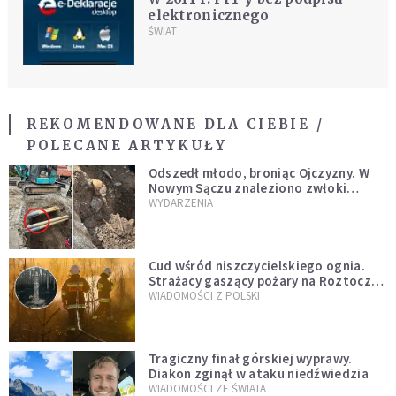
elektronicznego
ŚWIAT
REKOMENDOWANE DLA CIEBIE /
POLECANE ARTYKUŁY
Odszedł młodo, broniąc Ojczyzny. W
Nowym Sączu znaleziono zwłoki
mężczyzny z czasów potopu
WYDARZENIA
szwedzkiego
Cud wśród niszczycielskiego ognia.
Strażacy gaszący pożary na Roztoczu
opublikowali niezwykłe zdjęcie
WIADOMOŚCI Z POLSKI
Tragiczny finał górskiej wyprawy.
Diakon zginął w ataku niedźwiedzia
WIADOMOŚCI ZE ŚWIATA