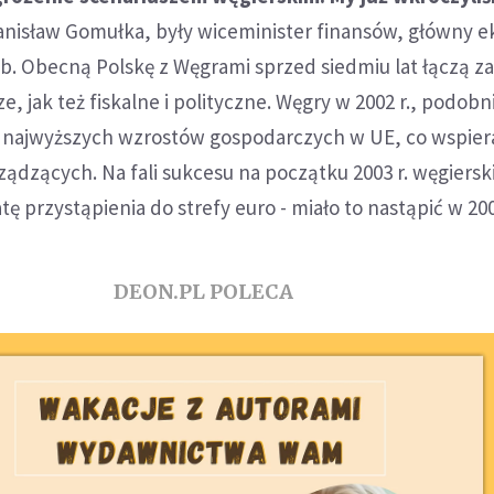
tanisław Gomułka, były wiceminister finansów, główny 
ub. Obecną Polskę z Węgrami sprzed siedmiu lat łączą 
, jak też fiskalne i polityczne. Węgry w 2002 r., podobn
 z najwyższych wzrostów gospodarczych w UE, co wspier
dzących. Na fali sukcesu na początku 2003 r. węgiersk
tę przystąpienia do strefy euro - miało to nastąpić w 200
DEON.PL POLECA