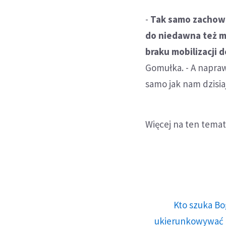
-
Tak samo zachowu
do niedawna też mi
braku mobilizacji
Gomułka. - A napra
samo jak nam dzisiaj
Więcej na ten temat
Kto szuka Bo
ukierunkowywać n