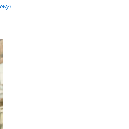
howy
)