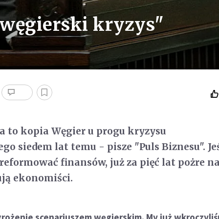
węgierski kryzys"
ka to kopia Węgier u progu kryzysu
o siedem lat temu - pisze "Puls Biznesu". Jeś
 reformować finansów, już za pięć lat pożre n
ują ekonomiści.
agrożenie scenariuszem węgierskim. My już wkroczyliś