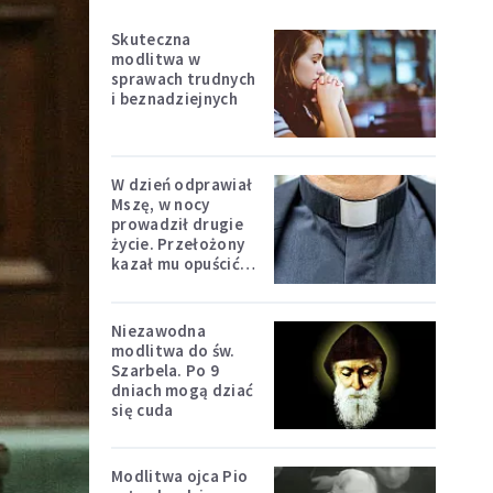
Skuteczna
modlitwa w
sprawach trudnych
i beznadziejnych
W dzień odprawiał
Mszę, w nocy
prowadził drugie
życie. Przełożony
kazał mu opuścić
zakon
Niezawodna
modlitwa do św.
Szarbela. Po 9
dniach mogą dziać
się cuda
Modlitwa ojca Pio