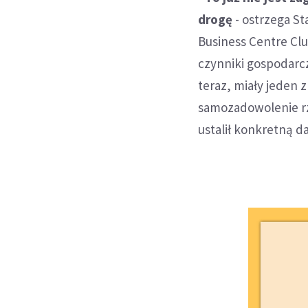
drogę
- ostrzega S
Business Centre Cl
czynniki gospodarcze
teraz, miały jeden
samozadowolenie rzą
ustalił konkretną da