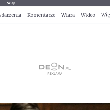
g
Sklep
Wię
darzenia
Komentarze
Wiara
Wideo