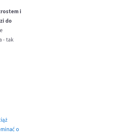
zrostem i
zi do
ie
 - tak
ciąż
ominać o