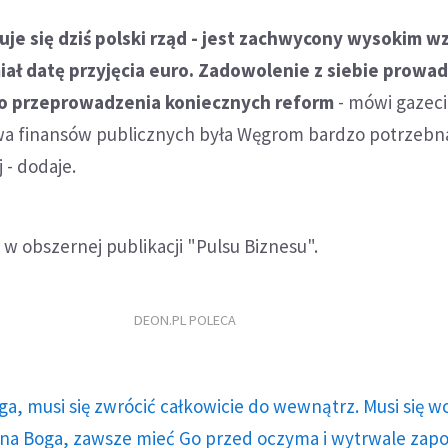
je się dziś polski rząd - jest zachwycony wysokim w
ał datę przyjęcia euro. Zadowolenie z siebie prowad
 do przeprowadzenia koniecznych reform
- mówi gazec
wa finansów publicznych była Węgrom bardzo potrzebna
 - dodaje.
 w obszernej publikacji "Pulsu Biznesu".
DEON.PL POLECA
ga, musi się zwrócić całkowicie do wewnątrz. Musi się w
a Boga, zawsze mieć Go przed oczyma i wytrwale zap