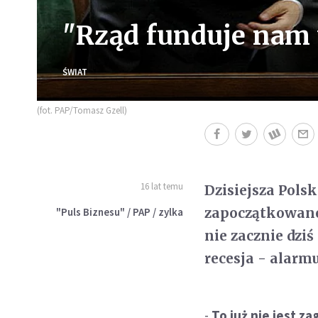
"Rząd funduje nam 
ŚWIAT
(fot. PAP/Tomasz Gzell)
16 lat temu
Dzisiejsza Pols
zapoczątkowaneg
"Puls Biznesu" / PAP / zylka
nie zacznie dziś
recesja - alarm
-
To już nie jest z