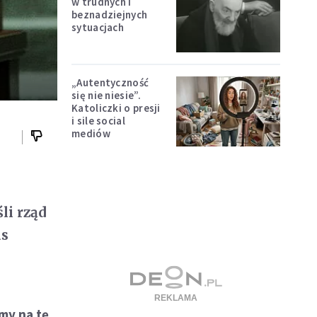
w trudnych i
beznadziejnych
sytuacjach
„Autentyczność
się nie niesie”.
Katoliczki o presji
i sile social
mediów
li rząd
as
my na tę