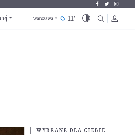
11
°
cej
Warszawa
WYBRANE DLA CIEBIE