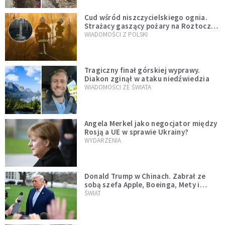
Cud wśród niszczycielskiego ognia.
Strażacy gaszący pożary na Roztoczu
opublikowali niezwykłe zdjęcie
WIADOMOŚCI Z POLSKI
Tragiczny finał górskiej wyprawy.
Diakon zginął w ataku niedźwiedzia
WIADOMOŚCI ZE ŚWIATA
Angela Merkel jako negocjator między
Rosją a UE w sprawie Ukrainy?
WYDARZENIA
Donald Trump w Chinach. Zabrał ze
sobą szefa Apple, Boeinga, Mety i
Muska
ŚWIAT