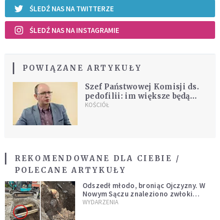
ŚLEDŹ NAS NA TWITTERZE
ŚLEDŹ NAS NA INSTAGRAMIE
POWIĄZANE ARTYKUŁY
Szef Państwowej Komisji ds.
pedofilii: im większe będą
naciski, aby jakąś sprawę
KOŚCIÓŁ
zostawić, tym bardziej
będziemy się nią zajmować
REKOMENDOWANE DLA CIEBIE /
POLECANE ARTYKUŁY
Odszedł młodo, broniąc Ojczyzny. W
Nowym Sączu znaleziono zwłoki
mężczyzny z czasów potopu
WYDARZENIA
szwedzkiego