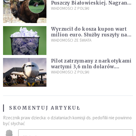
Puszczy Białowieskiej. Nagranie
daje do myślenia
WIADOMOŚCI Z POLSKI
Wyrzucił do kosza kupon wart
milion euro. Służby ruszyły na
poszukiwania
WIADOMOŚCI ZE ŚWIATA
Pilot zatrzymany z narkotykami
wartymi 3,6 mln dolarów.
Śledczy podejrzewają, że latał
WIADOMOŚCI Z POLSKI
pod ich wpływem
SKOMENTUJ ARTYKUŁ
Rzecznik praw dziecka: o działaniach komisji ds. pedofilii nie powinno
być słychać