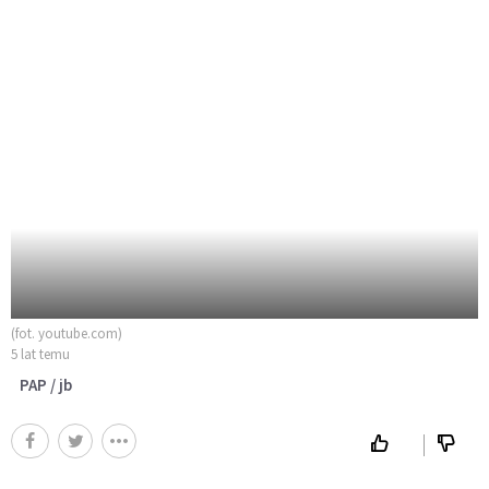
(fot. youtube.com)
5 lat temu
PAP / jb