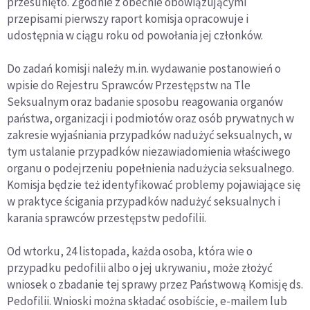
przesunięto. Zgodnie z obecnie obowiązującymi
przepisami pierwszy raport komisja opracowuje i
udostępnia w ciągu roku od powołania jej członków.
Do zadań komisji należy m.in. wydawanie postanowień o
wpisie do Rejestru Sprawców Przestępstw na Tle
Seksualnym oraz badanie sposobu reagowania organów
państwa, organizacji i podmiotów oraz osób prywatnych w
zakresie wyjaśniania przypadków nadużyć seksualnych, w
tym ustalanie przypadków niezawiadomienia właściwego
organu o podejrzeniu popełnienia nadużycia seksualnego.
Komisja będzie też identyfikować problemy pojawiające się
w praktyce ścigania przypadków nadużyć seksualnych i
karania sprawców przestępstw pedofilii.
Od wtorku, 24 listopada, każda osoba, która wie o
przypadku pedofilii albo o jej ukrywaniu, może złożyć
wniosek o zbadanie tej sprawy przez Państwową Komisję ds.
Pedofilii. Wnioski można składać osobiście, e-mailem lub