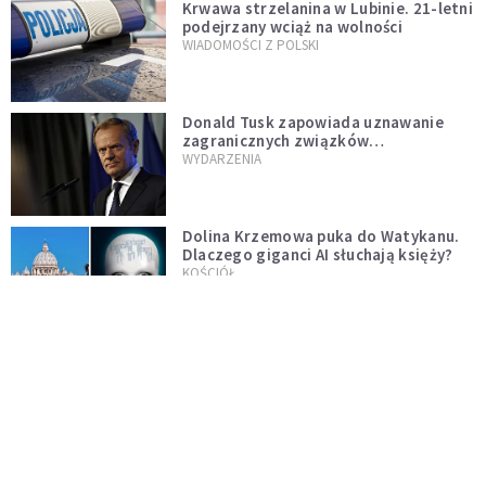
Krwawa strzelanina w Lubinie. 21-letni
podejrzany wciąż na wolności
WIADOMOŚCI Z POLSKI
Donald Tusk zapowiada uznawanie
zagranicznych związków
jednopłciowych. "Państwo oblało ten
WYDARZENIA
test"
Dolina Krzemowa puka do Watykanu.
Dlaczego giganci AI słuchają księży?
KOŚCIÓŁ