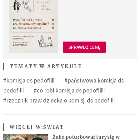
SPRAWDŹ CENĘ
TEMATY W ARTYKULE
#komisja ds pedofilii
#państwowa komisja ds
pedofilii
#co robi komisja ds pedofiliii
#rzecznik praw dziecka o komisji ds pedofilii
WIĘCEJ W:
ŚWIAT
Żubr poturbował turystę w