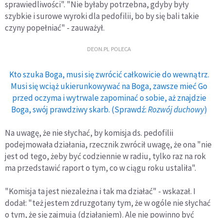
sprawiedliwości". "Nie byłaby potrzebna, gdyby były
szybkie i surowe wyroki dla pedofilii, bo by się bali takie
czyny popełniać" - zauważył.
DEON.PL POLECA
Kto szuka Boga, musi się zwrócić całkowicie do wewnątrz.
Musi się wciąż ukierunkowywać na Boga, zawsze mieć Go
przed oczyma i wytrwale zapominać o sobie, aż znajdzie
Boga, swój prawdziwy skarb. (Sprawdź:
Rozwój duchowy
)
Na uwagę, że nie słychać, by komisja ds. pedofilii
podejmowała działania, rzecznik zwrócił uwagę, że ona "nie
jest od tego, żeby być codziennie w radiu, tylko raz na rok
ma przedstawić raport o tym, co w ciągu roku ustaliła".
"Komisja ta jest niezależna i tak ma działać" - wskazał. I
dodał: "też jestem zdruzgotany tym, że w ogóle nie słychać
o tym, że się zajmują (działaniem). Ale nie powinno być