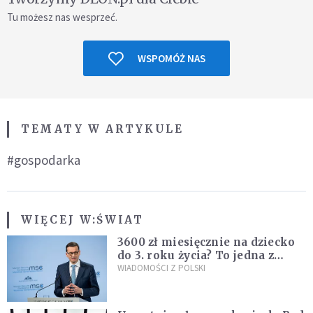
Tu możesz nas wesprzeć.
WSPOMÓŻ NAS
TEMATY W ARTYKULE
#gospodarka
WIĘCEJ W:
ŚWIAT
3600 zł miesięcznie na dziecko
do 3. roku życia? To jedna z
propozycji programu "Rozwój
WIADOMOŚCI Z POLSKI
Plus"