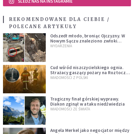
ŚLEDŹ NAS NA INSTAGRAMIE
REKOMENDOWANE DLA CIEBIE /
POLECANE ARTYKUŁY
Odszedł młodo, broniąc Ojczyzny. W
Nowym Sączu znaleziono zwłoki
mężczyzny z czasów potopu
WYDARZENIA
szwedzkiego
Cud wśród niszczycielskiego ognia.
Strażacy gaszący pożary na Roztoczu
opublikowali niezwykłe zdjęcie
WIADOMOŚCI Z POLSKI
Tragiczny finał górskiej wyprawy.
Diakon zginął w ataku niedźwiedzia
WIADOMOŚCI ZE ŚWIATA
Angela Merkel jako negocjator między