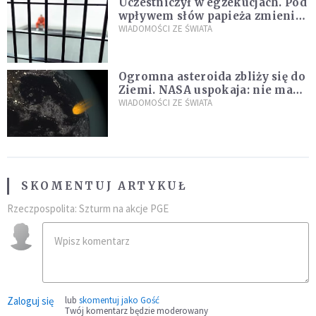
Uczestniczył w egzekucjach. Pod
wpływem słów papieża zmienił
zdanie
WIADOMOŚCI ZE ŚWIATA
Ogromna asteroida zbliży się do
Ziemi. NASA uspokaja: nie ma
zagrożenia
WIADOMOŚCI ZE ŚWIATA
SKOMENTUJ ARTYKUŁ
Rzeczpospolita: Szturm na akcje PGE
Zaloguj się
lub
skomentuj jako Gość
Twój komentarz będzie moderowany