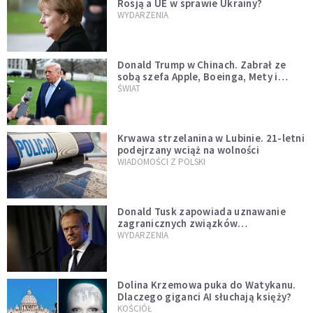
Rosją a UE w sprawie Ukrainy?
WYDARZENIA
Donald Trump w Chinach. Zabrał ze
sobą szefa Apple, Boeinga, Mety i
Muska
ŚWIAT
Krwawa strzelanina w Lubinie. 21-letni
podejrzany wciąż na wolności
WIADOMOŚCI Z POLSKI
Donald Tusk zapowiada uznawanie
zagranicznych związków
jednopłciowych. "Państwo oblało ten
WYDARZENIA
test"
Dolina Krzemowa puka do Watykanu.
Dlaczego giganci AI słuchają księży?
KOŚCIÓŁ