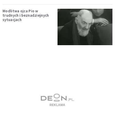
Modlitwa ojca Pio w
trudnych i beznadziejnych
sytuacjach