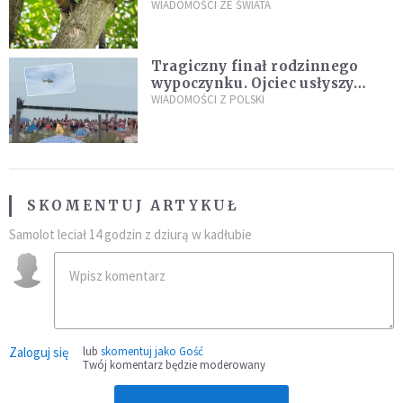
kaczki. W końcu popełnił
WIADOMOŚCI ZE ŚWIATA
fatalny błąd
Tragiczny finał rodzinnego
wypoczynku. Ojciec usłyszy
zarzuty
WIADOMOŚCI Z POLSKI
SKOMENTUJ ARTYKUŁ
Samolot leciał 14 godzin z dziurą w kadłubie
Zaloguj się
lub
skomentuj jako Gość
Twój komentarz będzie moderowany