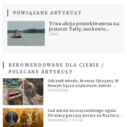
POWIĄZANE ARTYKUŁY
Trwa akcja poszukiwawcza na
jeziorze Tałty, nurkowie
pracują w ciemności
ŚWIAT
REKOMENDOWANE DLA CIEBIE /
POLECANE ARTYKUŁY
Odszedł młodo, broniąc Ojczyzny. W
Nowym Sączu znaleziono zwłoki
mężczyzny z czasów potopu
WYDARZENIA
szwedzkiego
Cud wśród niszczycielskiego ognia.
Strażacy gaszący pożary na Roztoczu
opublikowali niezwykłe zdjęcie
WIADOMOŚCI Z POLSKI