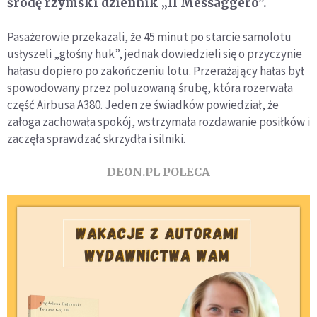
środę rzymski dziennik „Il Messaggero”.
Pasażerowie przekazali, że 45 minut po starcie samolotu
usłyszeli „głośny huk”, jednak dowiedzieli się o przyczynie
hałasu dopiero po zakończeniu lotu. Przerażający hałas był
spowodowany przez poluzowaną śrubę, która rozerwała
część Airbusa A380. Jeden ze świadków powiedział, że
załoga zachowała spokój, wstrzymała rozdawanie posiłków i
zaczęła sprawdzać skrzydła i silniki.
DEON.PL POLECA