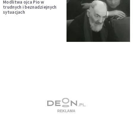
Modlitwa ojca Pio w
trudnych i beznadziejnych
sytuacjach