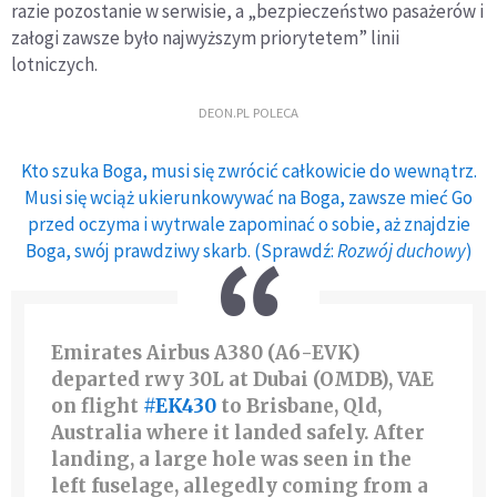
razie pozostanie w serwisie, a „bezpieczeństwo pasażerów i
załogi zawsze było najwyższym priorytetem” linii
lotniczych.
DEON.PL POLECA
Kto szuka Boga, musi się zwrócić całkowicie do wewnątrz.
Musi się wciąż ukierunkowywać na Boga, zawsze mieć Go
przed oczyma i wytrwale zapominać o sobie, aż znajdzie
Boga, swój prawdziwy skarb. (Sprawdź:
Rozwój duchowy
)
Emirates Airbus A380 (A6-EVK)
departed rwy 30L at Dubai (OMDB), VAE
on flight
#EK430
to Brisbane, Qld,
Australia where it landed safely. After
landing, a large hole was seen in the
left fuselage, allegedly coming from a