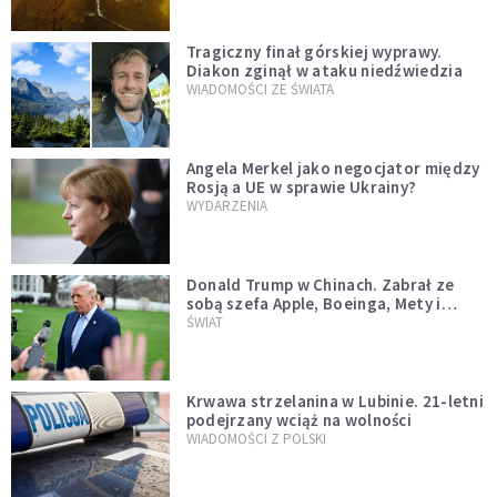
Tragiczny finał górskiej wyprawy.
Diakon zginął w ataku niedźwiedzia
WIADOMOŚCI ZE ŚWIATA
Angela Merkel jako negocjator między
Rosją a UE w sprawie Ukrainy?
WYDARZENIA
Donald Trump w Chinach. Zabrał ze
sobą szefa Apple, Boeinga, Mety i
Muska
ŚWIAT
Krwawa strzelanina w Lubinie. 21-letni
podejrzany wciąż na wolności
WIADOMOŚCI Z POLSKI