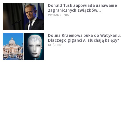
Donald Tusk zapowiada uznawanie
zagranicznych związków
jednopłciowych. "Państwo oblało ten
WYDARZENIA
test"
Dolina Krzemowa puka do Watykanu.
Dlaczego giganci AI słuchają księży?
KOŚCIÓŁ