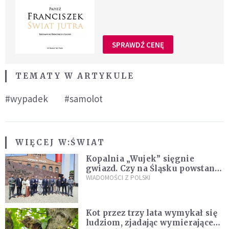
SPRAWDŹ CENĘ
TEMATY W ARTYKULE
#wypadek
#samolot
WIĘCEJ W:
ŚWIAT
Kopalnia „Wujek” sięgnie
gwiazd. Czy na Śląsku powstanie
„Dolina Krzemowa”?
WIADOMOŚCI Z POLSKI
Kot przez trzy lata wymykał się
ludziom, zjadając wymierające