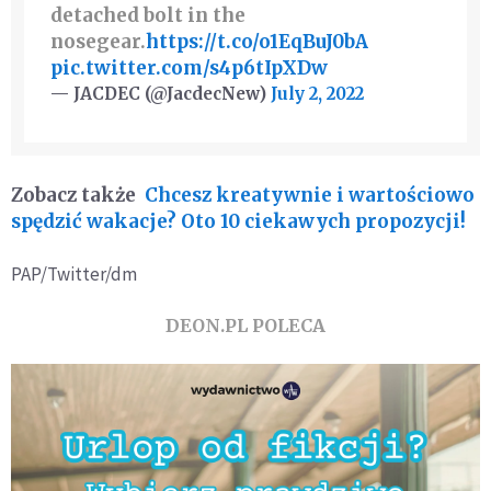
detached bolt in the
nosegear.
https://t.co/o1EqBuJ0bA
pic.twitter.com/s4p6tIpXDw
— JACDEC (@JacdecNew)
July 2, 2022
Zobacz także
Chcesz kreatywnie i wartościowo
spędzić wakacje? Oto 10 ciekawych propozycji!
PAP/Twitter/dm
DEON.PL POLECA