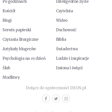
Po godzinach
Inteligentne życie
Kościół
Czytelnia
Blogi
Wideo
Serwis papieski
Duchowość
Czytania liturgiczne
Biblia
Artykuły blogerów
Świadectwa
Psychologia na co dzień
Ludzie i inspiracje
Ślub
Imiona i święci
Modlitwy
Dołącz do społeczności DEON.pl