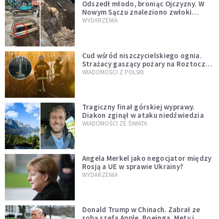
Odszedł młodo, broniąc Ojczyzny. W
Nowym Sączu znaleziono zwłoki
mężczyzny z czasów potopu
WYDARZENIA
szwedzkiego
Cud wśród niszczycielskiego ognia.
Strażacy gaszący pożary na Roztoczu
opublikowali niezwykłe zdjęcie
WIADOMOŚCI Z POLSKI
Tragiczny finał górskiej wyprawy.
Diakon zginął w ataku niedźwiedzia
WIADOMOŚCI ZE ŚWIATA
Angela Merkel jako negocjator między
Rosją a UE w sprawie Ukrainy?
WYDARZENIA
Donald Trump w Chinach. Zabrał ze
sobą szefa Apple, Boeinga, Mety i