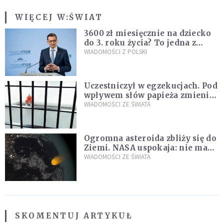
WIĘCEJ W:
ŚWIAT
3600 zł miesięcznie na dziecko
do 3. roku życia? To jedna z
propozycji programu "Rozwój
WIADOMOŚCI Z POLSKI
Plus"
Uczestniczył w egzekucjach. Pod
wpływem słów papieża zmienił
zdanie
WIADOMOŚCI ZE ŚWIATA
Ogromna asteroida zbliży się do
Ziemi. NASA uspokaja: nie ma
zagrożenia
WIADOMOŚCI ZE ŚWIATA
SKOMENTUJ ARTYKUŁ