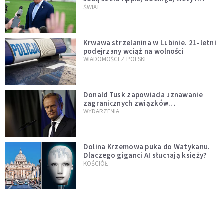
Muska
ŚWIAT
Krwawa strzelanina w Lubinie. 21-letni
podejrzany wciąż na wolności
WIADOMOŚCI Z POLSKI
Donald Tusk zapowiada uznawanie
zagranicznych związków
jednopłciowych. "Państwo oblało ten
WYDARZENIA
test"
Dolina Krzemowa puka do Watykanu.
Dlaczego giganci AI słuchają księży?
KOŚCIÓŁ