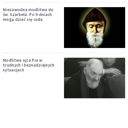
Niezawodna modlitwa do
św. Szarbela. Po 9 dniach
mogą dziać się cuda
Modlitwa ojca Pio w
trudnych i beznadziejnych
sytuacjach