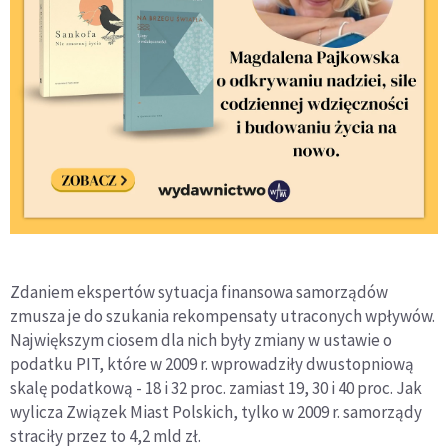
Zdaniem ekspertów sytuacja finansowa samorządów
zmusza je do szukania rekompensaty utraconych wpływów.
Największym ciosem dla nich były zmiany w ustawie o
podatku PIT, które w 2009 r. wprowadziły dwustopniową
skalę podatkową - 18 i 32 proc. zamiast 19, 30 i 40 proc. Jak
wylicza Związek Miast Polskich, tylko w 2009 r. samorządy
straciły przez to 4,2 mld zł.