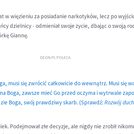
lat w więzieniu za posiadanie narkotyków, lecz po wyjściu
cy dzielnicy - odmieniał swoje życie, dbając o swoją ro
órkę Giannę.
DEON.PL POLECA
ga, musi się zwrócić całkowicie do wewnątrz. Musi się w
a Boga, zawsze mieć Go przed oczyma i wytrwale zap
dzie Boga, swój prawdziwy skarb. (Sprawdź:
Rozwój duc
iek. Podejmował złe decyzje, ale nigdy nie zrobił nikom