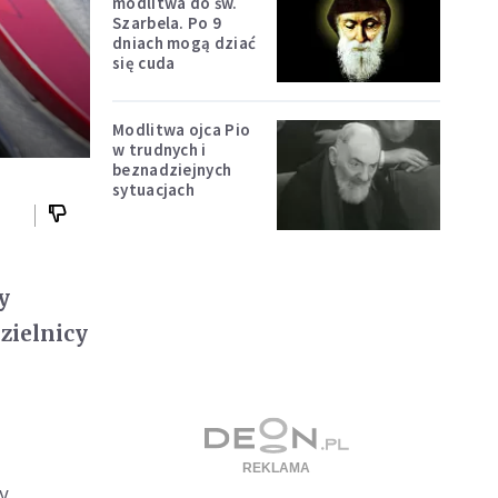
modlitwa do św.
Szarbela. Po 9
dniach mogą dziać
się cuda
Modlitwa ojca Pio
w trudnych i
beznadziejnych
sytuacjach
y
zielnicy
ny