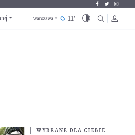
11
°
cej
Warszawa
WYBRANE DLA CIEBIE