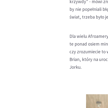
krzywdy" - mówi zn
by nie popełniali b
świat, trzeba było 
Dla wielu Afroamery
te ponad osiem minu
czy zrozumiecie to w
Brian, który na ur
Jorku.