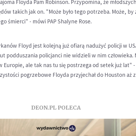
ajoma Floyda Pam Robinson. Przypomina, że młodszych 
łędów takich jak on. "Może było tego potrzeba. Może, by
jego śmierci" - mówi PAP Shalyne Rose.
kanów Floyd jest kolejną już ofiarą nadużyć policji w US
t podduszania policjanci nie widzieli w nim człowieka.
 Europie, ale tak nas tu się postrzega od setek już lat"
oczystości pogrzebowe Floyda przyjechał do Houston aż
DEON.PL POLECA