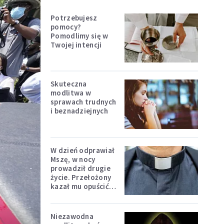
Potrzebujesz
pomocy?
Pomodlimy się w
Twojej intencji
Skuteczna
modlitwa w
sprawach trudnych
i beznadziejnych
W dzień odprawiał
Mszę, w nocy
prowadził drugie
życie. Przełożony
kazał mu opuścić
zakon
Niezawodna