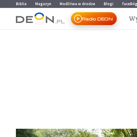
Przejdź do menu głównego
Przejdź do treści
Biblia
Magazyn
Modlitwa w drodze
Blogi
faceBó
Wy
Radio DEON