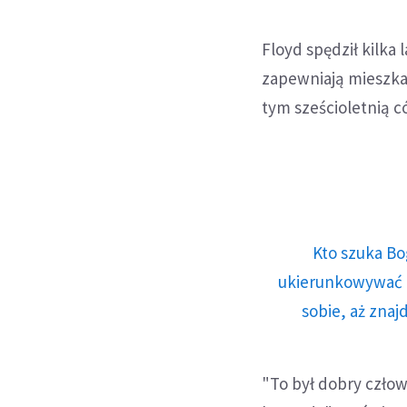
Floyd spędził kilka 
zapewniają mieszkań
tym sześcioletnią c
Kto szuka Bo
ukierunkowywać n
sobie, aż znaj
"To był dobry człow