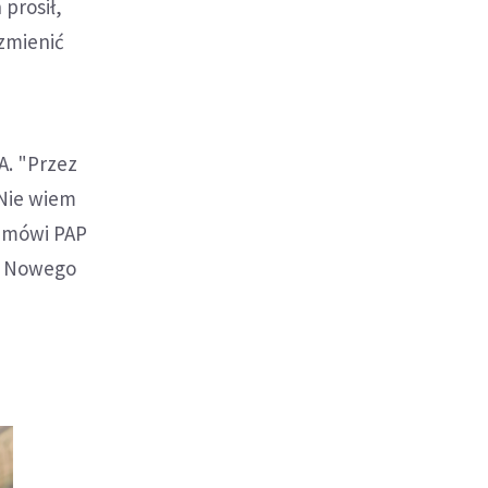
prosił,
 zmienić
A. "Przez
 Nie wiem
 - mówi PAP
 z Nowego