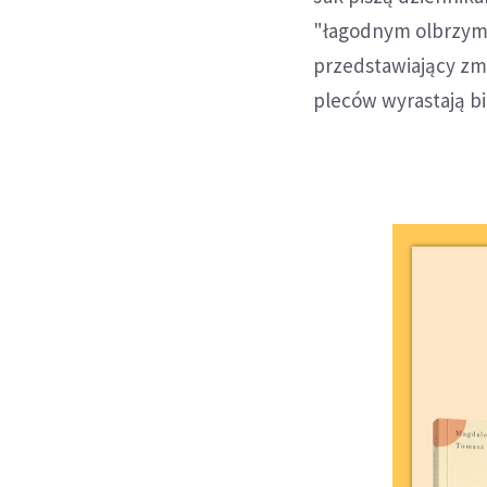
"łagodnym olbrzymem
przedstawiający zma
pleców wyrastają bi