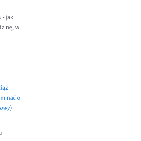
 - jak
dzinę, w
ciąż
ominać o
howy
)
u