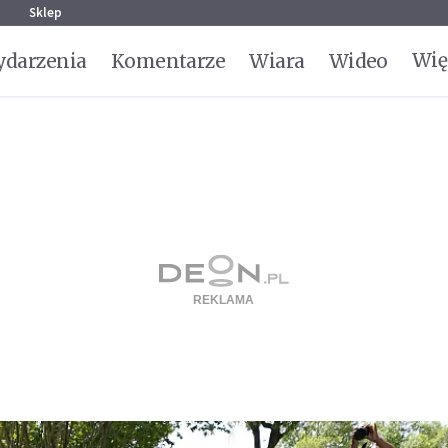
g
Sklep
Wię
darzenia
Komentarze
Wiara
Wideo