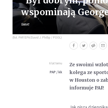
"Był dobrym, pomoc
wspominają George
ŚWIAT
(fot. PAP/EPA/David J. Phillip / POOL)
6 lat temu
Ze swoimi wzlot
kolega ze sport
PAP / kk
w Houston o zab
informuje PAP.
Jak piszą dziennika