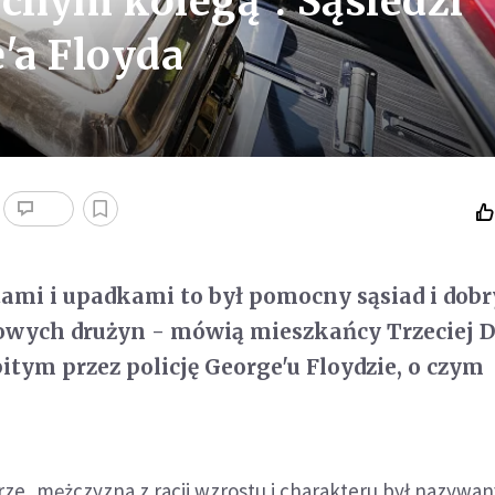
nym kolegą". Sąsiedzi
'a Floyda
ami i upadkami to był pomocny sąsiad i dobr
owych drużyn - mówią mieszkańcy Trzeciej D
itym przez policję George'u Floydzie, o czym
rze, mężczyzna z racji wzrostu i charakteru był nazywa