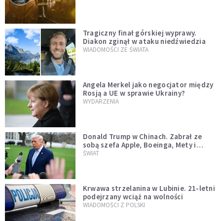
Tragiczny finał górskiej wyprawy.
Diakon zginął w ataku niedźwiedzia
WIADOMOŚCI ZE ŚWIATA
Angela Merkel jako negocjator między
Rosją a UE w sprawie Ukrainy?
WYDARZENIA
Donald Trump w Chinach. Zabrał ze
sobą szefa Apple, Boeinga, Mety i
Muska
ŚWIAT
Krwawa strzelanina w Lubinie. 21-letni
podejrzany wciąż na wolności
WIADOMOŚCI Z POLSKI