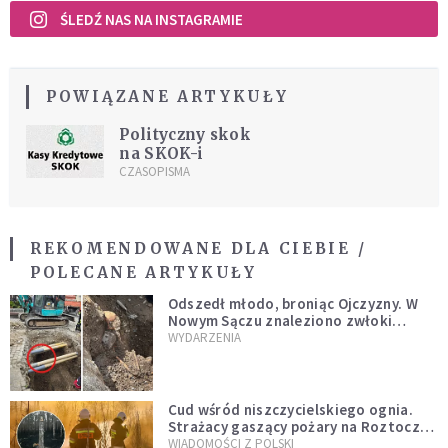
ŚLEDŹ NAS NA INSTAGRAMIE
POWIĄZANE ARTYKUŁY
Polityczny skok
na SKOK-i
CZASOPISMA
REKOMENDOWANE DLA CIEBIE /
POLECANE ARTYKUŁY
Odszedł młodo, broniąc Ojczyzny. W
Nowym Sączu znaleziono zwłoki
mężczyzny z czasów potopu
WYDARZENIA
szwedzkiego
Cud wśród niszczycielskiego ognia.
Strażacy gaszący pożary na Roztoczu
opublikowali niezwykłe zdjęcie
WIADOMOŚCI Z POLSKI