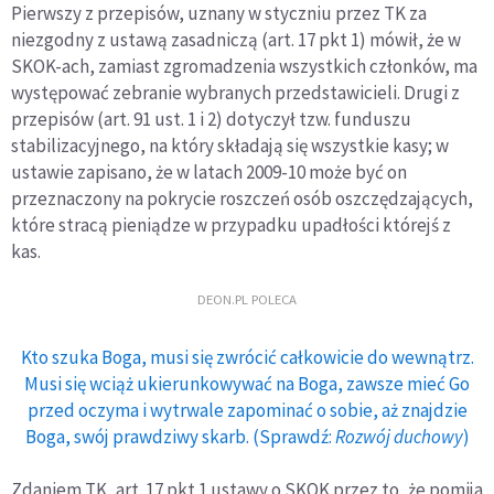
Pierwszy z przepisów, uznany w styczniu przez TK za
niezgodny z ustawą zasadniczą (art. 17 pkt 1) mówił, że w
SKOK-ach, zamiast zgromadzenia wszystkich członków, ma
występować zebranie wybranych przedstawicieli. Drugi z
przepisów (art. 91 ust. 1 i 2) dotyczył tzw. funduszu
stabilizacyjnego, na który składają się wszystkie kasy; w
ustawie zapisano, że w latach 2009-10 może być on
przeznaczony na pokrycie roszczeń osób oszczędzających,
które stracą pieniądze w przypadku upadłości którejś z
kas.
DEON.PL POLECA
Kto szuka Boga, musi się zwrócić całkowicie do wewnątrz.
Musi się wciąż ukierunkowywać na Boga, zawsze mieć Go
przed oczyma i wytrwale zapominać o sobie, aż znajdzie
Boga, swój prawdziwy skarb. (Sprawdź:
Rozwój duchowy
)
Zdaniem TK, art. 17 pkt 1 ustawy o SKOK przez to, że pomija