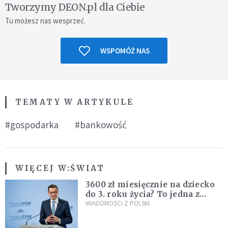
Tworzymy DEON.pl dla Ciebie
Tu możesz nas wesprzeć.
WSPOMÓŻ NAS
TEMATY W ARTYKULE
#gospodarka
#bankowość
WIĘCEJ W:
ŚWIAT
3600 zł miesięcznie na dziecko
do 3. roku życia? To jedna z
propozycji programu "Rozwój
WIADOMOŚCI Z POLSKI
Plus"