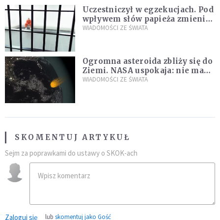
Uczestniczył w egzekucjach. Pod
wpływem słów papieża zmienił
zdanie
WIADOMOŚCI ZE ŚWIATA
Ogromna asteroida zbliży się do
Ziemi. NASA uspokaja: nie ma
zagrożenia
WIADOMOŚCI ZE ŚWIATA
SKOMENTUJ ARTYKUŁ
Sejm za poprawkami do ustawy o SKOK-ach
Zaloguj się
lub
skomentuj jako Gość