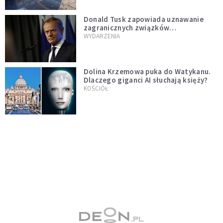
Donald Tusk zapowiada uznawanie
zagranicznych związków
jednopłciowych. "Państwo oblało ten
WYDARZENIA
test"
Dolina Krzemowa puka do Watykanu.
Dlaczego giganci AI słuchają księży?
KOŚCIÓŁ