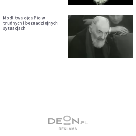
Modlitwa ojca Pio w
trudnych i beznadziejnych
sytuacjach