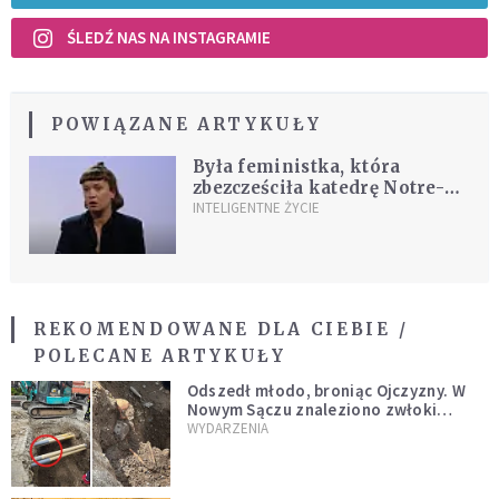
ŚLEDŹ NAS NA INSTAGRAMIE
POWIĄZANE ARTYKUŁY
Była feministka, która
zbezcześciła katedrę Notre-
Dame, przeprasza katolików
INTELIGENTNE ŻYCIE
REKOMENDOWANE DLA CIEBIE /
POLECANE ARTYKUŁY
Odszedł młodo, broniąc Ojczyzny. W
Nowym Sączu znaleziono zwłoki
mężczyzny z czasów potopu
WYDARZENIA
szwedzkiego