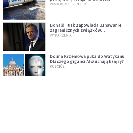
WIADOMOŚCI Z POLSKI
Donald Tusk zapowiada uznawanie
zagranicznych związków
jednopłciowych. "Państwo oblało ten
WYDARZENIA
test"
Dolina Krzemowa puka do Watykanu.
Dlaczego giganci AI słuchają księży?
KOŚCIÓŁ