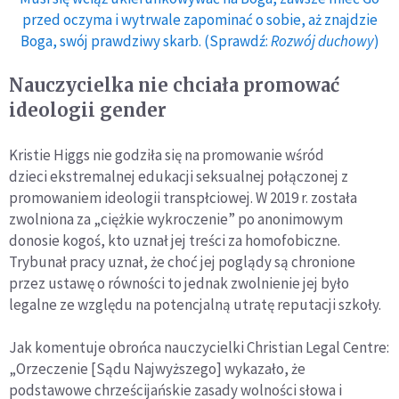
przed oczyma i wytrwale zapominać o sobie, aż znajdzie
Boga, swój prawdziwy skarb. (Sprawdź:
Rozwój duchowy
)
Nauczycielka nie chciała promować
ideologii gender
Kristie Higgs nie godziła się na promowanie wśród
dzieci ekstremalnej edukacji seksualnej połączonej z
promowaniem ideologii transpłciowej. W 2019 r. została
zwolniona za „ciężkie wykroczenie” po anonimowym
donosie kogoś, kto uznał jej treści za homofobiczne.
Trybunał pracy uznał, że choć jej poglądy są chronione
przez ustawę o równości to jednak zwolnienie jej było
legalne ze względu na potencjalną utratę reputacji szkoły.
Jak komentuje obrońca nauczycielki Christian Legal Centre:
„Orzeczenie [Sądu Najwyższego] wykazało, że
podstawowe chrześcijańskie zasady wolności słowa i