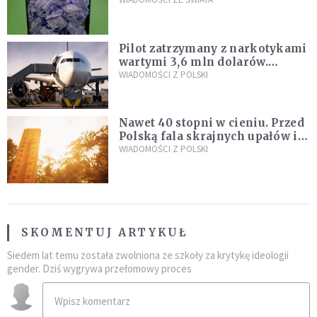
poszukiwania
Pilot zatrzymany z narkotykami
wartymi 3,6 mln dolarów.
Śledczy podejrzewają, że latał
WIADOMOŚCI Z POLSKI
pod ich wpływem
Nawet 40 stopni w cieniu. Przed
Polską fala skrajnych upałów i
gwałtowne burze
WIADOMOŚCI Z POLSKI
SKOMENTUJ ARTYKUŁ
Siedem lat temu została zwolniona ze szkoły za krytykę ideologii
gender. Dziś wygrywa przełomowy proces