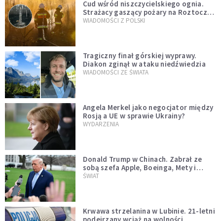
Cud wśród niszczycielskiego ognia.
Strażacy gaszący pożary na Roztoczu
opublikowali niezwykłe zdjęcie
WIADOMOŚCI Z POLSKI
Tragiczny finał górskiej wyprawy.
Diakon zginął w ataku niedźwiedzia
WIADOMOŚCI ZE ŚWIATA
Angela Merkel jako negocjator między
Rosją a UE w sprawie Ukrainy?
WYDARZENIA
Donald Trump w Chinach. Zabrał ze
sobą szefa Apple, Boeinga, Mety i
Muska
ŚWIAT
Krwawa strzelanina w Lubinie. 21-letni
podejrzany wciąż na wolności