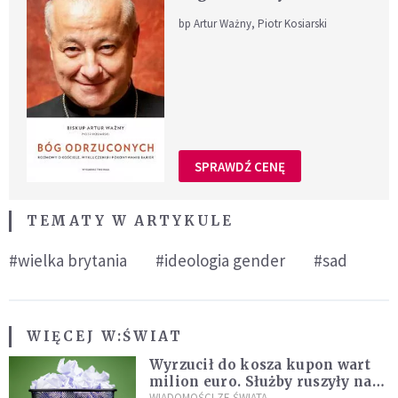
bp Artur Ważny, Piotr Kosiarski
SPRAWDŹ CENĘ
TEMATY W ARTYKULE
#wielka brytania
#ideologia gender
#sad
WIĘCEJ W:
ŚWIAT
Wyrzucił do kosza kupon wart
milion euro. Służby ruszyły na
WIADOMOŚCI ZE ŚWIATA