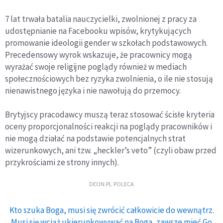
7 lat trwała batalia nauczycielki, zwolnionej z pracy za
udostępnianie na Facebooku wpisów, krytykujących
promowanie ideologii gender w szkołach podstawowych.
Precedensowy wyrok wskazuje, że pracownicy mogą
wyrażać swoje religijne poglądy również w mediach
społecznościowych bez ryzyka zwolnienia, o ile nie stosują
nienawistnego języka i nie nawołują do przemocy.
Brytyjscy pracodawcy muszą teraz stosować ścisłe kryteria
oceny proporcjonalności reakcji na poglądy pracowników i
nie mogą działać na podstawie potencjalnych strat
wizerunkowych, ani tzw. „heckler’s veto” (czyli obaw przed
przykrościami ze strony innych).
DEON.PL POLECA
Kto szuka Boga, musi się zwrócić całkowicie do wewnątrz.
Musi się wciąż ukierunkowywać na Boga, zawsze mieć Go