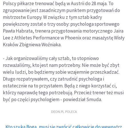
Polscy piłkarze trenować będą w Austrii do 28 maja. To
zgrupowanie jest zasadniczym punktem przygotowań do
mistrzostw Europy. W związku z tym sztab kadry
powiększony został o trzy osoby: psychologa sportowego
Pawła Habrata, trenera przygotowania motorycznego Jaira
Lee z Athletes Performance w Phoenix oraz masażystę Wisły
Kraków Zbigniewa Woźniaka.
- Jak organizowaliśmy cały sztab, to stopniowo
rozważaliśmy, kto jest nam potrzebny. Nie może być zbyt
wielu ludzi, bo będziemy sobie wzajemnie przeszkadzać.
Długo rozpatrywałem, czy zatrudnić psychologa i
ostatecznie na to przystałem. Będą z niego korzystać ci,
którzy naprawdę tego potrzebują. Przecież trener też musi
być po części psychologiem - powiedział Smuda.
DEON.PL POLECA
Kto szuka Boga, musi się zwrócić całkowicie do wewnątrz.