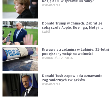
Rosją a UE w sprawie Ukrainy?
WYDARZENIA
Donald Trump w Chinach. Zabrał ze
sobą szefa Apple, Boeinga, Mety i
Muska
ŚWIAT
Krwawa strzelanina w Lubinie. 21-letni
podejrzany wciąż na wolności
WIADOMOŚCI Z POLSKI
Donald Tusk zapowiada uznawanie
zagranicznych związków
jednopłciowych. "Państwo oblało ten
WYDARZENIA
test"
Dolina Krzemowa puka do Watykanu.
Dlaczego giganci AI słuchają księży?
KOŚCIÓŁ