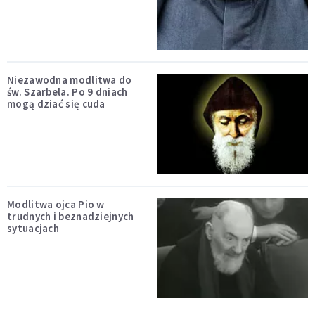
Niezawodna modlitwa do
św. Szarbela. Po 9 dniach
mogą dziać się cuda
Modlitwa ojca Pio w
trudnych i beznadziejnych
sytuacjach