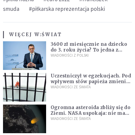
smuda
#piłkarska reprezentacja polski
WIĘCEJ W:
ŚWIAT
3600 zł miesięcznie na dziecko
do 3. roku życia? To jedna z
propozycji programu "Rozwój
WIADOMOŚCI Z POLSKI
Plus"
Uczestniczył w egzekucjach. Pod
wpływem słów papieża zmienił
zdanie
WIADOMOŚCI ZE ŚWIATA
Ogromna asteroida zbliży się do
Ziemi. NASA uspokaja: nie ma
zagrożenia
WIADOMOŚCI ZE ŚWIATA