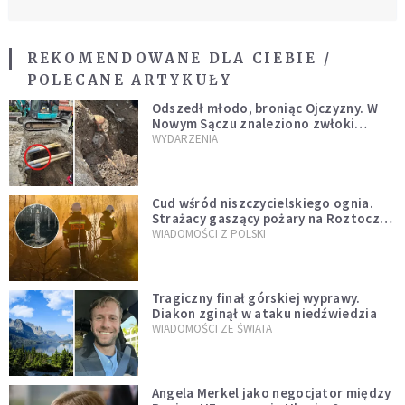
REKOMENDOWANE DLA CIEBIE /
POLECANE ARTYKUŁY
Odszedł młodo, broniąc Ojczyzny. W
Nowym Sączu znaleziono zwłoki
mężczyzny z czasów potopu
WYDARZENIA
szwedzkiego
Cud wśród niszczycielskiego ognia.
Strażacy gaszący pożary na Roztoczu
opublikowali niezwykłe zdjęcie
WIADOMOŚCI Z POLSKI
Tragiczny finał górskiej wyprawy.
Diakon zginął w ataku niedźwiedzia
WIADOMOŚCI ZE ŚWIATA
Angela Merkel jako negocjator między