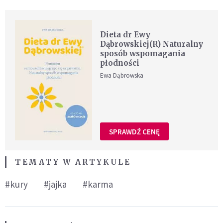
Dieta dr Ewy
Dąbrowskiej(R) Naturalny
sposób wspomagania
płodności
Ewa Dąbrowska
SPRAWDŹ CENĘ
TEMATY W ARTYKULE
#kury
#jajka
#karma