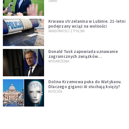
Muska
ŚWIAT
Krwawa strzelanina w Lubinie. 21-letni
podejrzany wciąż na wolności
WIADOMOŚCI Z POLSKI
Donald Tusk zapowiada uznawanie
zagranicznych związków
jednopłciowych. "Państwo oblało ten
WYDARZENIA
test"
Dolina Krzemowa puka do Watykanu.
Dlaczego giganci AI słuchają księży?
KOŚCIÓŁ