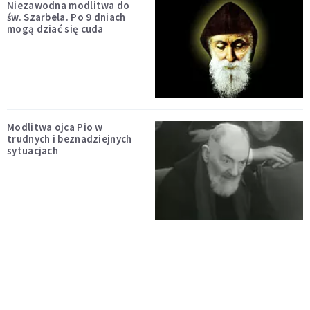
Niezawodna modlitwa do
św. Szarbela. Po 9 dniach
mogą dziać się cuda
Modlitwa ojca Pio w
trudnych i beznadziejnych
sytuacjach