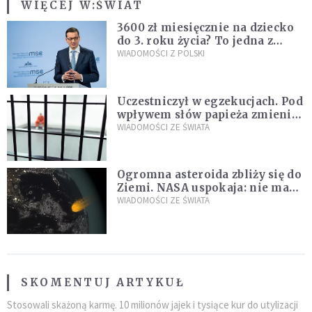
WIĘCEJ W:
ŚWIAT
3600 zł miesięcznie na dziecko
do 3. roku życia? To jedna z
propozycji programu "Rozwój
WIADOMOŚCI Z POLSKI
Plus"
Uczestniczył w egzekucjach. Pod
wpływem słów papieża zmienił
zdanie
WIADOMOŚCI ZE ŚWIATA
Ogromna asteroida zbliży się do
Ziemi. NASA uspokaja: nie ma
zagrożenia
WIADOMOŚCI ZE ŚWIATA
SKOMENTUJ ARTYKUŁ
Stosowali skażoną karmę. 10 milionów jajek i tysiące kur do utylizacji