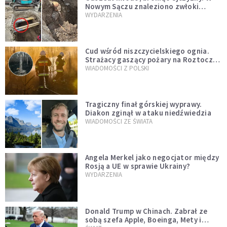
Nowym Sączu znaleziono zwłoki
mężczyzny z czasów potopu
WYDARZENIA
szwedzkiego
Cud wśród niszczycielskiego ognia.
Strażacy gaszący pożary na Roztoczu
opublikowali niezwykłe zdjęcie
WIADOMOŚCI Z POLSKI
Tragiczny finał górskiej wyprawy.
Diakon zginął w ataku niedźwiedzia
WIADOMOŚCI ZE ŚWIATA
Angela Merkel jako negocjator między
Rosją a UE w sprawie Ukrainy?
WYDARZENIA
Donald Trump w Chinach. Zabrał ze
sobą szefa Apple, Boeinga, Mety i