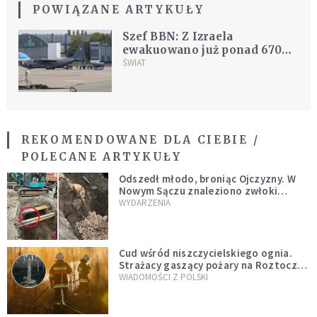
POWIĄZANE ARTYKUŁY
Szef BBN: Z Izraela
ewakuowano już ponad 670
polskich obywateli
ŚWIAT
REKOMENDOWANE DLA CIEBIE /
POLECANE ARTYKUŁY
Odszedł młodo, broniąc Ojczyzny. W
Nowym Sączu znaleziono zwłoki
mężczyzny z czasów potopu
WYDARZENIA
szwedzkiego
Cud wśród niszczycielskiego ognia.
Strażacy gaszący pożary na Roztoczu
opublikowali niezwykłe zdjęcie
WIADOMOŚCI Z POLSKI