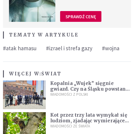
SPRAWDŹ CENĘ
TEMATY W ARTYKULE
#atak hamasu
#izrael i strefa gazy
#wojna
WIĘCEJ W:
ŚWIAT
Kopalnia „Wujek” sięgnie
gwiazd. Czy na Śląsku powstanie
„Dolina Krzemowa”?
WIADOMOŚCI Z POLSKI
Kot przez trzy lata wymykał się
ludziom, zjadając wymierające
kaczki. W końcu popełnił
WIADOMOŚCI ZE ŚWIATA
fatalny błąd