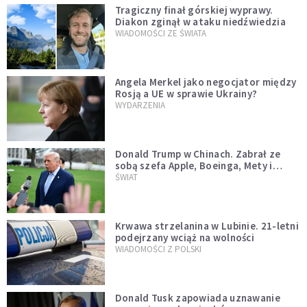
Tragiczny finał górskiej wyprawy.
Diakon zginął w ataku niedźwiedzia
WIADOMOŚCI ZE ŚWIATA
Angela Merkel jako negocjator między
Rosją a UE w sprawie Ukrainy?
WYDARZENIA
Donald Trump w Chinach. Zabrał ze
sobą szefa Apple, Boeinga, Mety i
Muska
ŚWIAT
Krwawa strzelanina w Lubinie. 21-letni
podejrzany wciąż na wolności
WIADOMOŚCI Z POLSKI
Donald Tusk zapowiada uznawanie