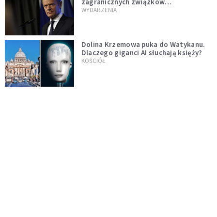
zagranicznych związków
jednopłciowych. "Państwo oblało ten
WYDARZENIA
test"
Dolina Krzemowa puka do Watykanu.
Dlaczego giganci AI słuchają księży?
KOŚCIÓŁ