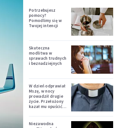
Potrzebujesz
pomocy?
Pomodlimy się w
Twojej intencji
Skuteczna
modlitwa w
sprawach trudnych
i beznadziejnych
W dzień odprawiał
Mszę, w nocy
prowadził drugie
życie. Przełożony
kazał mu opuścić
zakon
Niezawodna