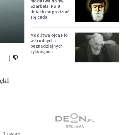
modlitwa do św.
Szarbela. Po 9
dniach mogą dziać
się cuda
Modlitwa ojca Pio
w trudnych i
beznadziejnych
sytuacjach
ięki
 „Russian