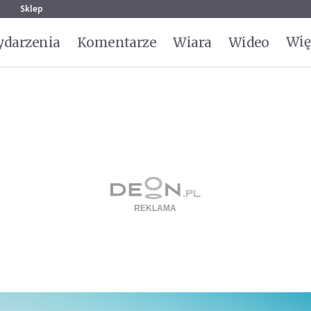
g
Sklep
Wię
darzenia
Komentarze
Wiara
Wideo