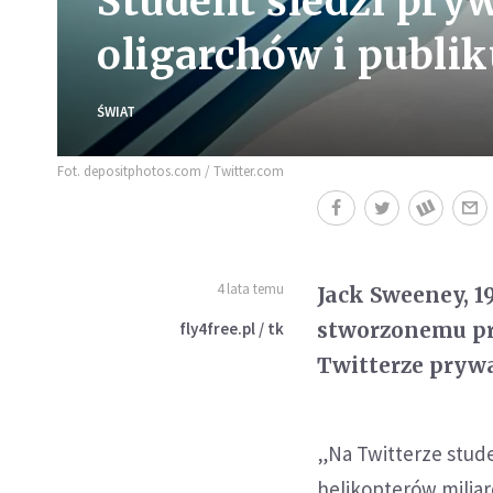
Student śledzi pryw
oligarchów i publiku
ŚWIAT
Fot. depositphotos.com / Twitter.com
4 lata temu
Jack Sweeney, 19
stworzonemu prz
fly4free.pl / tk
Twitterze prywa
„Na Twitterze stude
helikopterów milia