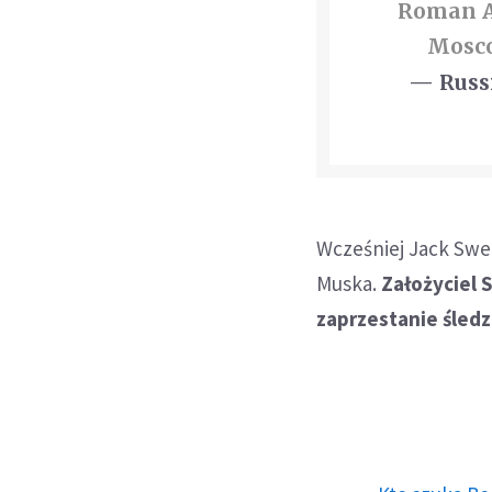
Roman A
Mosco
— Russi
Wcześniej Jack Swe
Muska.
Założyciel 
zaprzestanie śled