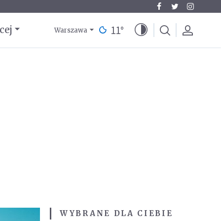
11
°
cej
Warszawa
WYBRANE DLA CIEBIE