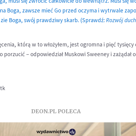
ga, musi się zwrócić całkowicie do wewnątrz. Musi się w
a Boga, zawsze mieć Go przed oczyma i wytrwale zap
dzie Boga, swój prawdziwy skarb. (Sprawdź:
Rozwój duc
ięcenia, którą w to włożyłem, jest ogromna i pięć tysięc
to porzucić – odpowiedział Muskowi Sweeney i zażądał 
 tk
DEON.PL POLECA