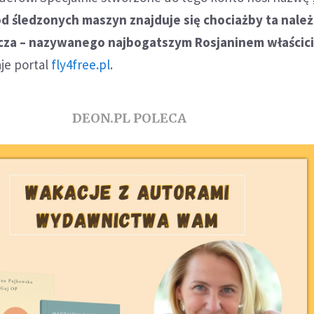
d śledzonych maszyn znajduje się chociażby ta nale
za – nazywanego najbogatszym Rosjaninem właścici
je portal
fly4free.pl
.
DEON.PL POLECA