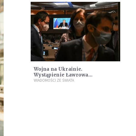
Wojna na Ukrainie.
Wystąpienie Ławrowa
zbojkotowane na forum ONZ
WIADOMOŚCI ZE ŚWIATA