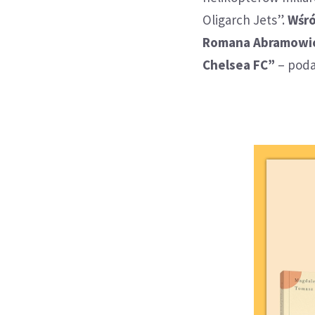
Oligarch Jets”.
Wśró
Romana Abramowic
Chelsea FC”
– poda