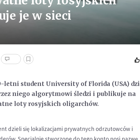
atne loty rosyjskich
je je w sieci
-letni student University of Florida (USA) dz
ez niego algorytmowi śledzi i publikuje na
tne loty rosyjskich oligarchów.
nt dzieli się lokalizacjami prywatnych odrzutowców i
rderów. Specjalnie stworzone do tego konto nosi nazwę