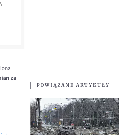
,
Elona
mian za
POWIĄZANE ARTYKUŁY