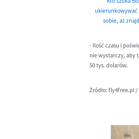
Kto szuka Bo
ukierunkowywać n
sobie, aż znaj
- Ilość czasu i pośw
nie wystarczy, aby 
50 tys. dolarów.
Źródło: fly4free.pl /