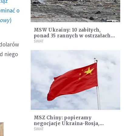
ciąż
ominać o
howy
)
MSW Ukrainy: 10 zabitych,
ponad 35 rannych w ostrzałach
Charkowa
ŚWIAT
y dolarów
od niego
MSZ Chiny: popieramy
negocjacje Ukraina-Rosja,
liczymy, że będą kontynuowane
ŚWIAT