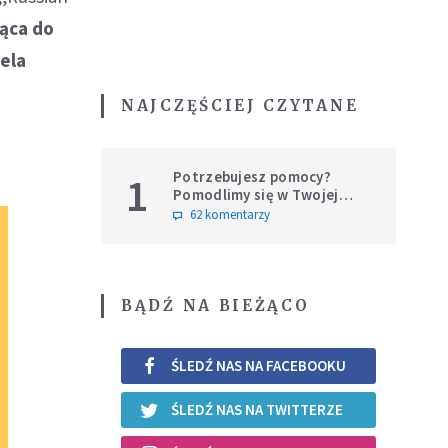
żąca do
ela
NAJCZĘŚCIEJ CZYTANE
Potrzebujesz pomocy?
1
Pomodlimy się w Twojej
intencji
62 komentarzy
BĄDŹ NA BIEŻĄCO
ŚLEDŹ NAS NA FACEBOOKU
ŚLEDŹ NAS NA TWITTERZE