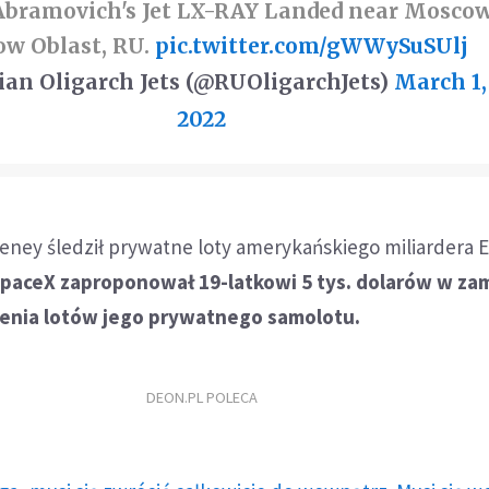
bramovich's Jet LX-RAY Landed near Moscow
w Oblast, RU.
pic.twitter.com/gWWySuSUlj
an Oligarch Jets (@RUOligarchJets)
March 1,
2022
eney śledził prywatne loty amerykańskiego miliardera 
SpaceX zaproponował 19-latkowi 5 tys. dolarów w za
zenia lotów jego prywatnego samolotu.
DEON.PL POLECA