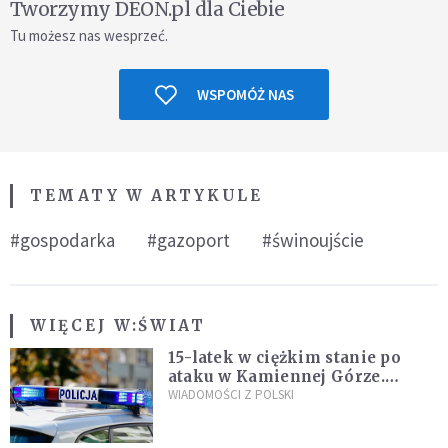
Tworzymy DEON.pl dla Ciebie
Tu możesz nas wesprzeć.
WSPOMÓŻ NAS
TEMATY W ARTYKULE
#gospodarka
#gazoport
#świnoujście
WIĘCEJ W:
ŚWIAT
15-latek w ciężkim stanie po
ataku w Kamiennej Górze.
Policja zatrzymała dwóch
WIADOMOŚCI Z POLSKI
nastolatków