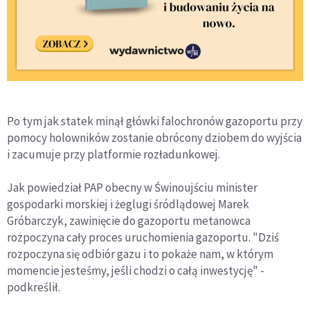
Po tym jak statek minął główki falochronów gazoportu przy
pomocy holowników zostanie obrócony dziobem do wyjścia
i zacumuje przy platformie rozładunkowej.
Jak powiedział PAP obecny w Świnoujściu minister
gospodarki morskiej i żeglugi śródlądowej Marek
Gróbarczyk, zawinięcie do gazoportu metanowca
rozpoczyna cały proces uruchomienia gazoportu. "Dziś
rozpoczyna się odbiór gazu i to pokaże nam, w którym
momencie jesteśmy, jeśli chodzi o całą inwestycję" -
podkreślił.