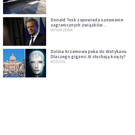
Donald Tusk zapowiada uznawanie
zagranicznych związków
jednopłciowych. "Państwo oblało ten
WYDARZENIA
test"
Dolina Krzemowa puka do Watykanu.
Dlaczego giganci AI słuchają księży?
KOŚCIÓŁ