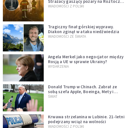
Strażacy gaszący pożary na Roztoczu
opublikowali niezwykłe zdjęcie
WIADOMOŚCI Z POLSKI
Tragiczny finał górskiej wyprawy.
Diakon zginął w ataku niedźwiedzia
WIADOMOŚCI ZE ŚWIATA
Angela Merkel jako negocjator między
Rosją a UE w sprawie Ukrainy?
WYDARZENIA
Donald Trump w Chinach. Zabrał ze
sobą szefa Apple, Boeinga, Mety i
Muska
ŚWIAT
Krwawa strzelanina w Lubinie. 21-letni
podejrzany wciąż na wolności
WIADOMOŚCI Z POLSKI