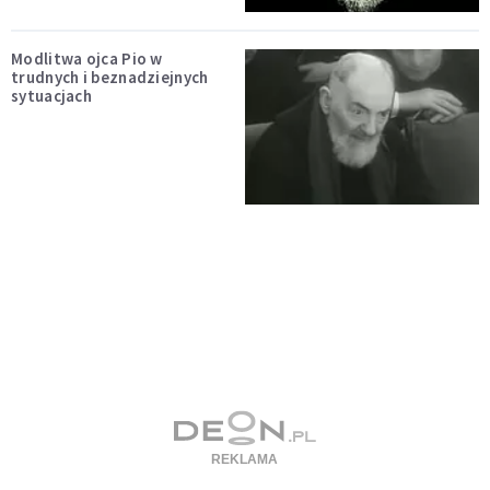
Modlitwa ojca Pio w
trudnych i beznadziejnych
sytuacjach