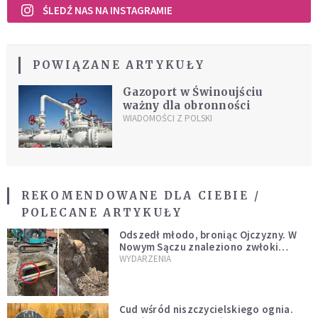
ŚLEDŹ NAS NA INSTAGRAMIE
POWIĄZANE ARTYKUŁY
Gazoport w Świnoujściu
ważny dla obronności
WIADOMOŚCI Z POLSKI
REKOMENDOWANE DLA CIEBIE /
POLECANE ARTYKUŁY
Odszedł młodo, broniąc Ojczyzny. W
Nowym Sączu znaleziono zwłoki
mężczyzny z czasów potopu
WYDARZENIA
szwedzkiego
Cud wśród niszczycielskiego ognia.