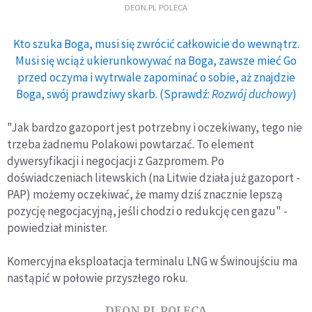
DEON.PL POLECA
Kto szuka Boga, musi się zwrócić całkowicie do wewnątrz.
Musi się wciąż ukierunkowywać na Boga, zawsze mieć Go
przed oczyma i wytrwale zapominać o sobie, aż znajdzie
Boga, swój prawdziwy skarb. (Sprawdź:
Rozwój duchowy
)
"Jak bardzo gazoport jest potrzebny i oczekiwany, tego nie
trzeba żadnemu Polakowi powtarzać. To element
dywersyfikacji i negocjacji z Gazpromem. Po
doświadczeniach litewskich (na Litwie działa już gazoport -
PAP) możemy oczekiwać, że mamy dziś znacznie lepszą
pozycję negocjacyjną, jeśli chodzi o redukcję cen gazu" -
powiedział minister.
Komercyjna eksploatacja terminalu LNG w Świnoujściu ma
nastąpić w połowie przyszłego roku.
DEON.PL POLECA