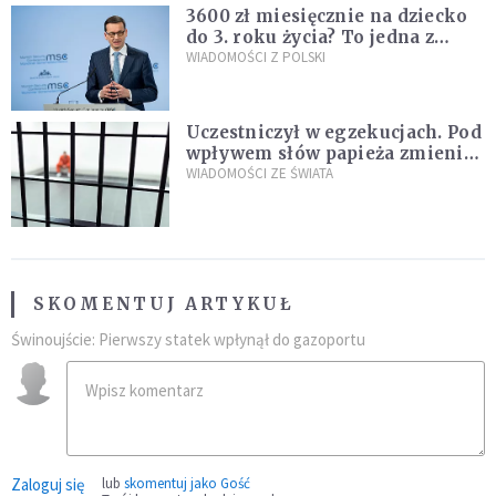
3600 zł miesięcznie na dziecko
do 3. roku życia? To jedna z
propozycji programu "Rozwój
WIADOMOŚCI Z POLSKI
Plus"
Uczestniczył w egzekucjach. Pod
wpływem słów papieża zmienił
zdanie
WIADOMOŚCI ZE ŚWIATA
SKOMENTUJ ARTYKUŁ
Świnoujście: Pierwszy statek wpłynął do gazoportu
Zaloguj się
lub
skomentuj jako Gość