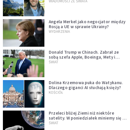
WIADOMOŚCI ZE ŚWIATA
Angela Merkel jako negocjator między
Rosją a UE w sprawie Ukrainy?
WYDARZENIA
Donald Trump w Chinach. Zabrał ze
sobą szefa Apple, Boeinga, Mety i
Muska
ŚWIAT
Dolina Krzemowa puka do Watykanu.
Dlaczego giganci AI słuchają księży?
KOŚCIÓŁ
Przeleci bliżej Ziemi niż niektóre
satelity. W poniedziałek miniemy się z
asteroidą, która poprzedzi znacznie
ŚWIAT
większego "gościa"