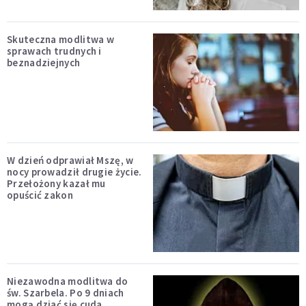
Skuteczna modlitwa w
sprawach trudnych i
beznadziejnych
W dzień odprawiał Mszę, w
nocy prowadził drugie życie.
Przełożony kazał mu
opuścić zakon
Niezawodna modlitwa do
św. Szarbela. Po 9 dniach
mogą dziać się cuda