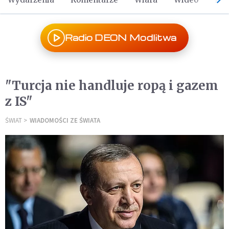
Radio DEON Modlitwa
"Turcja nie handluje ropą i gazem
z IS"
ŚWIAT
WIADOMOŚCI ZE ŚWIATA