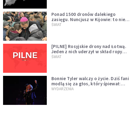
Ponad 1500 dronów dalekiego
zasięgu. Nuncjusz w Kijowie: to nie
wygląda na wolę zakończenia wojny
ŚWIAT
[PILNE] Rosyjskie drony nad Łotwą.
Jeden z nich uderzył w skład ropy
naftowej
ŚWIAT
Bonnie Tyler walczy o życie. Dziś fani
modlą się za głos, który śpiewał:
"Lord, help me"
WYDARZENIA