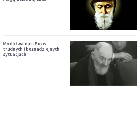
Modlitwa ojca Pio w
trudnych i beznadziejnych
sytuacjach