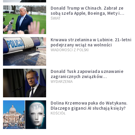
Donald Trump w Chinach. Zabrał ze
sobą szefa Apple, Boeinga, Mety i
Muska
ŚWIAT
Krwawa strzelanina w Lubinie. 21-letni
podejrzany wciąż na wolności
WIADOMOŚCI Z POLSKI
Donald Tusk zapowiada uznawanie
zagranicznych związków
jednopłciowych. "Państwo oblało ten
WYDARZENIA
test"
Dolina Krzemowa puka do Watykanu.
Dlaczego giganci AI słuchają księży?
KOŚCIÓŁ