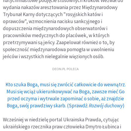
natychmiastowe podjęcie stosownych kroków. Wezwał do
wydania nakazów aresztowania przez Międzynarodowy
Trybunał Karny dotyczących "rosyjskich katów i
oprawców", wzmocnienia nacisku sankcyjnego i
dopuszczenia międzynarodowych obserwatorów i
pracowników medycznych do placówek, w których
przetrzymywani są jeńcy. Zaapelował również o to, by
społeczność międzynarodowa pomogła w uwolnieniu
jeńców i wszystkich nielegalnie więzionych osób.
DEON.PL POLECA
Kto szuka Boga, musi się zwrócić całkowicie do wewnątrz.
Musi się wciąż ukierunkowywać na Boga, zawsze mieć Go
przed oczyma i wytrwale zapominać o sobie, aż znajdzie
Boga, swój prawdziwy skarb. (Sprawdź:
Rozwój duchowy
)
Wcześniej w niedzielę portal Ukrainska Prawda, cytując
ukraińskiego rzecznika praw człowieka Dmytro Łubinca i