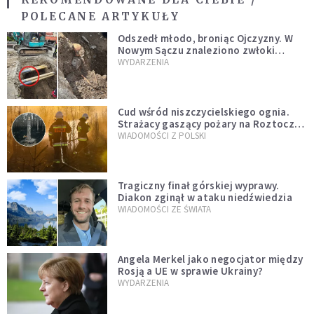
POLECANE ARTYKUŁY
Odszedł młodo, broniąc Ojczyzny. W
Nowym Sączu znaleziono zwłoki
mężczyzny z czasów potopu
WYDARZENIA
szwedzkiego
Cud wśród niszczycielskiego ognia.
Strażacy gaszący pożary na Roztoczu
opublikowali niezwykłe zdjęcie
WIADOMOŚCI Z POLSKI
Tragiczny finał górskiej wyprawy.
Diakon zginął w ataku niedźwiedzia
WIADOMOŚCI ZE ŚWIATA
Angela Merkel jako negocjator między
Rosją a UE w sprawie Ukrainy?
WYDARZENIA