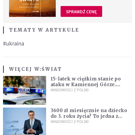
SPRAWDŹ CENĘ
TEMATY W ARTYKULE
#ukraina
WIĘCEJ W:
ŚWIAT
15-latek w ciężkim stanie po
ataku w Kamiennej Górze.
Policja zatrzymała dwóch
WIADOMOŚCI Z POLSKI
nastolatków
3600 zł miesięcznie na dziecko
do 3. roku życia? To jedna z
propozycji programu "Rozwój
WIADOMOŚCI Z POLSKI
Plus"