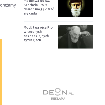
modlitwa do św.
 porażamy
Szarbela. Po 9
dniach mogą dziać
się cuda
Modlitwa ojca Pio
w trudnych i
beznadziejnych
sytuacjach