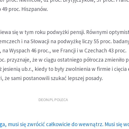
o 49 proc. Hiszpanów.
ziewa się w tym roku podwyżki pensji. Równymi optymis
emczech i na Słowacji na podwyżkę liczy 55 proc. badan
, na Wyspach 46 proc., we Francji i w Czechach 43 proc.
c. przyznaje, że w ciągu ostatniego półrocza zmieniło pr
esienią ub.r., kiedy to były zwolnienia w firmie i cięcia
, że sami postanowili szukać lepszej posady.
DEON.PL POLECA
ga, musi się zwrócić całkowicie do wewnątrz. Musi się w