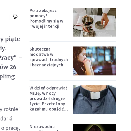
Potrzebujesz
pomocy?
Pomodlimy się w
Twojej intencji
y piąte
y.
Skuteczna
modlitwa w
Pracy" –
sprawach trudnych
i beznadziejnych
ów 26
mpling
W dzień odprawiał
Mszę, w nocy
prowadził drugie
życie. Przełożony
y rośnie"
kazał mu opuścić
zakon
darki i
Niezawodna
 o pracę,