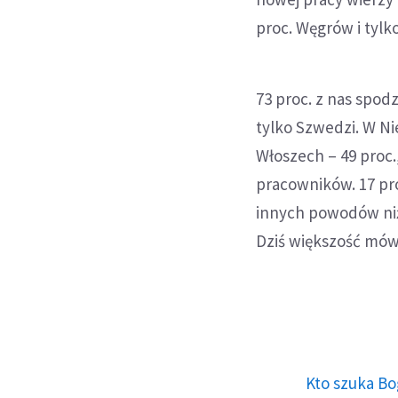
proc. Węgrów i tylk
73 proc. z nas spod
tylko Szwedzi. W Ni
Włoszech – 49 proc.
pracowników. 17 pro
innych powodów niż j
Dziś większość mówi
Kto szuka Bo