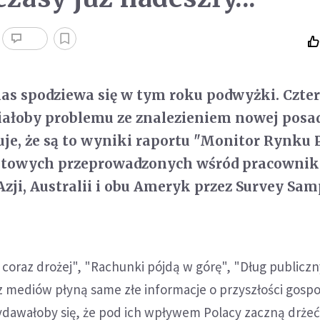
nas spodziewa się w tym roku podwyżki. Czter
iałoby problemu ze znalezieniem nowej posad
je, że są to wyniki raportu "Monitor Rynku 
etowych przeprowadzonych wśród pracownik
Azji, Australii i obu Ameryk przez Survey Sa
coraz drożej", "Rachunki pójdą w górę", "Dług publiczn
 z mediów płyną same złe informacje o przyszłości gospo
ydawałoby się, że pod ich wpływem Polacy zaczną drżeć