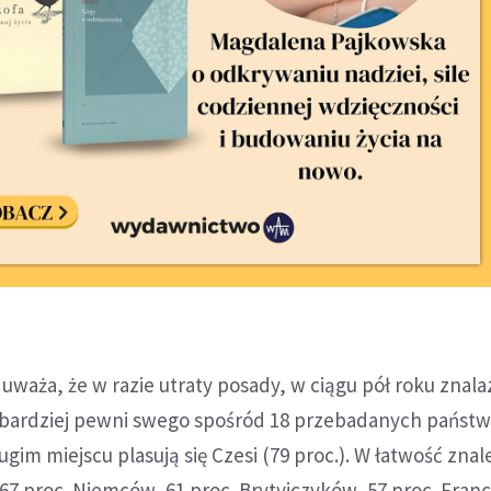
 uważa, że w razie utraty posady, w ciągu pół roku znala
bardziej pewni swego spośród 18 przebadanych państ
gim miejscu plasują się Czesi (79 proc.). W łatwość znal
67 proc. Niemców, 61 proc. Brytyjczyków, 57 proc. Fran