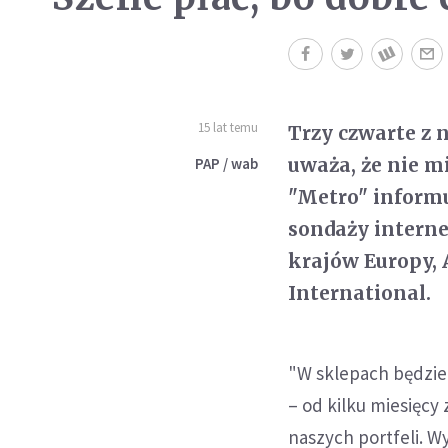
15 lat temu
Trzy czwarte z 
uważa, że nie m
PAP / wab
"Metro" informu
sondaży intern
krajów Europy, 
International.
"W sklepach będzie 
– od kilku miesięcy
naszych portfeli. W