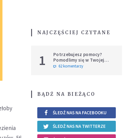
NAJCZĘŚCIEJ CZYTANE
Potrzebujesz pomocy?
1
Pomodlimy się w Twojej
intencji
62 komentarzy
BĄDŹ NA BIEŻĄCO
złoby
ŚLEDŹ NAS NA FACEBOOKU
w
ŚLEDŹ NAS NA TWITTERZE
ezienia
cuzów, 56