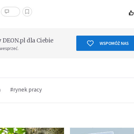
DEON.pl dla Ciebie
WSPOMÓŻ NAS
 wesprzeć.
a
#rynek pracy