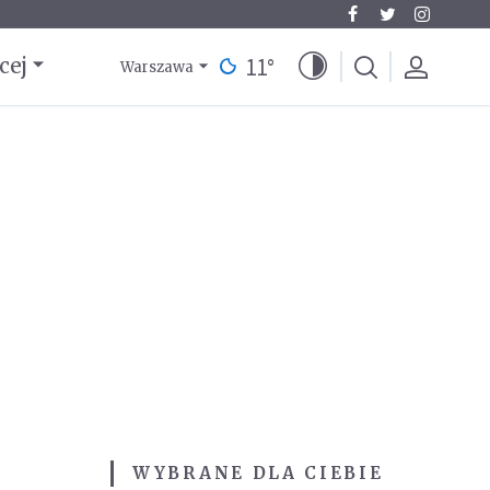
11
°
cej
Warszawa
WYBRANE DLA CIEBIE