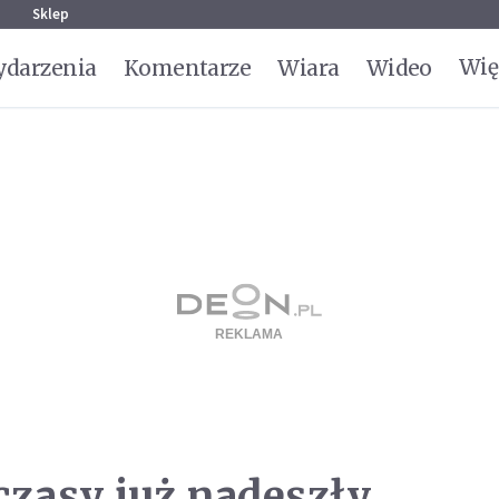
g
Sklep
Wię
darzenia
Komentarze
Wiara
Wideo
czasy już nadeszły...