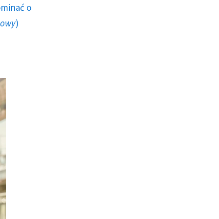
ominać o
howy
)