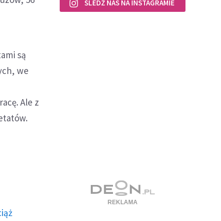
ŚLEDŹ NAS NA INSTAGRAMIE
tami są
ych, we
acę. Ale z
 etatów.
ciąż