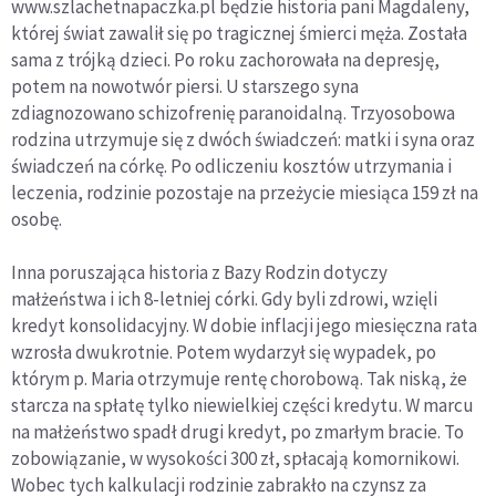
www.szlachetnapaczka.pl będzie historia pani Magdaleny,
której świat zawalił się po tragicznej śmierci męża. Została
sama z trójką dzieci. Po roku zachorowała na depresję,
potem na nowotwór piersi. U starszego syna
zdiagnozowano schizofrenię paranoidalną. Trzyosobowa
rodzina utrzymuje się z dwóch świadczeń: matki i syna oraz
świadczeń na córkę. Po odliczeniu kosztów utrzymania i
leczenia, rodzinie pozostaje na przeżycie miesiąca 159 zł na
osobę.
Inna poruszająca historia z Bazy Rodzin dotyczy
małżeństwa i ich 8-letniej córki. Gdy byli zdrowi, wzięli
kredyt konsolidacyjny. W dobie inflacji jego miesięczna rata
wzrosła dwukrotnie. Potem wydarzył się wypadek, po
którym p. Maria otrzymuje rentę chorobową. Tak niską, że
starcza na spłatę tylko niewielkiej części kredytu. W marcu
na małżeństwo spadł drugi kredyt, po zmarłym bracie. To
zobowiązanie, w wysokości 300 zł, spłacają komornikowi.
Wobec tych kalkulacji rodzinie zabrakło na czynsz za