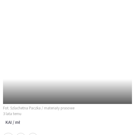
Fot. Szlachetna Paczka / materiały prasowe
3 lata temu
KAI / mł