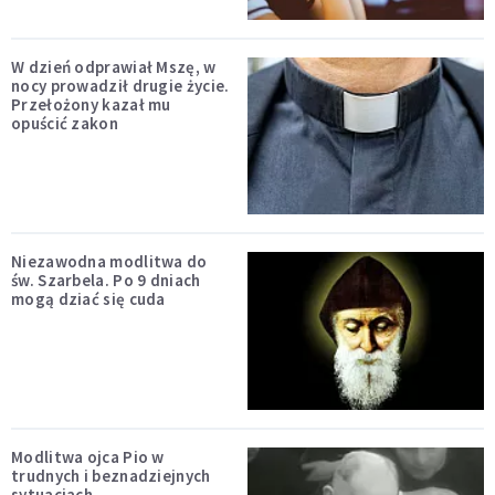
W dzień odprawiał Mszę, w
nocy prowadził drugie życie.
Przełożony kazał mu
opuścić zakon
Niezawodna modlitwa do
św. Szarbela. Po 9 dniach
mogą dziać się cuda
Modlitwa ojca Pio w
trudnych i beznadziejnych
sytuacjach