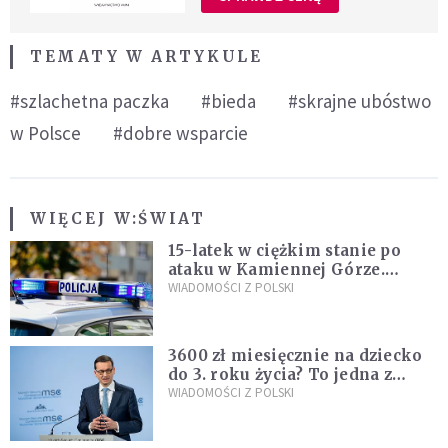
TEMATY W ARTYKULE
#szlachetna paczka
#bieda
#skrajne ubóstwo
w Polsce
#dobre wsparcie
WIĘCEJ W:
ŚWIAT
15-latek w ciężkim stanie po
ataku w Kamiennej Górze.
Policja zatrzymała dwóch
WIADOMOŚCI Z POLSKI
nastolatków
3600 zł miesięcznie na dziecko
do 3. roku życia? To jedna z
propozycji programu "Rozwój
WIADOMOŚCI Z POLSKI
Plus"