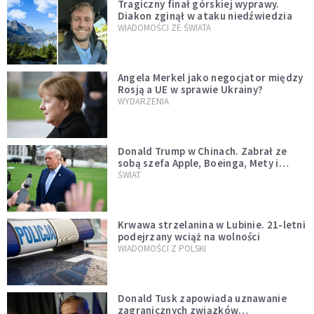
Tragiczny finał górskiej wyprawy.
Diakon zginął w ataku niedźwiedzia
WIADOMOŚCI ZE ŚWIATA
Angela Merkel jako negocjator między
Rosją a UE w sprawie Ukrainy?
WYDARZENIA
Donald Trump w Chinach. Zabrał ze
sobą szefa Apple, Boeinga, Mety i
Muska
ŚWIAT
Krwawa strzelanina w Lubinie. 21-letni
podejrzany wciąż na wolności
WIADOMOŚCI Z POLSKI
Donald Tusk zapowiada uznawanie
zagranicznych związków