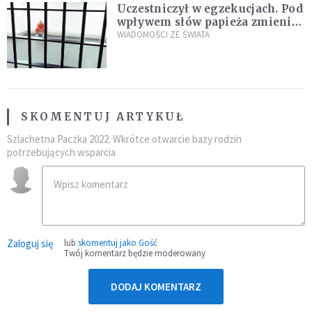
Uczestniczył w egzekucjach. Pod
wpływem słów papieża zmienił
zdanie
WIADOMOŚCI ZE ŚWIATA
SKOMENTUJ ARTYKUŁ
Szlachetna Paczka 2022. Wkrótce otwarcie bazy rodzin
potrzebujących wsparcia
Zaloguj się
lub
skomentuj jako Gość
Twój komentarz będzie moderowany
DODAJ KOMENTARZ