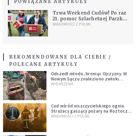
POWIĄZANE ARTYKUŁY
Trwa Weekend Cudów! Po raz
21. pomoc Szlachetnej Paczki
trafia do tysięcy rodzin
WIADOMOŚCI Z POLSKI
REKOMENDOWANE DLA CIEBIE /
POLECANE ARTYKUŁY
Odszedł młodo, broniąc Ojczyzny. W
Nowym Sączu znaleziono zwłoki
mężczyzny z czasów potopu
WYDARZENIA
szwedzkiego
Cud wśród niszczycielskiego ognia.
Strażacy gaszący pożary na Roztoczu
opublikowali niezwykłe zdjęcie
WIADOMOŚCI Z POLSKI