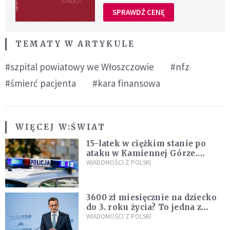
SPRAWDŹ CENĘ
TEMATY W ARTYKULE
#szpital powiatowy we Włoszczowie
#nfz
#śmierć pacjenta
#kara finansowa
WIĘCEJ W:
ŚWIAT
15-latek w ciężkim stanie po
ataku w Kamiennej Górze.
Policja zatrzymała dwóch
WIADOMOŚCI Z POLSKI
nastolatków
3600 zł miesięcznie na dziecko
do 3. roku życia? To jedna z
propozycji programu "Rozwój
WIADOMOŚCI Z POLSKI
Plus"