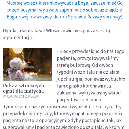
Musi się wciąż ukierunkowywać na Boga, zawsze mieć Go
przed oczyma i wytrwale zapominać o sobie, aż znajdzie
Boga, swój prawdziwy skarb. (Sprawdź:
Rozwój duchowy
)
Dyrekcja szpitala we Włoszczowie nie zgadza się z tą
argumentacją.
- Kiedy przywieziono do nas tego
pacjenta, przygotowywaliśmy
strefę buforową. Od dwóch
tygodni w szpitalu nie działała
już chirurgia, ponieważ wybuchło
tam ognisko koronawirusa.
Pokaz sztucznych
ogni dla małych
Zakażenia wykrywaliśmy wśród
pacjentów
WIADOMOŚCI Z POLSKI
pacjentów i personelu.
Uniwersyteckiego
Tymczasem z naszych obserwacji wynikało, że to był ostry
Szpitala Dziecięcego
przypadek chirurgiczny, który wymagał pilnego położenia
pacjenta na stole operacyjnym. Gdyby postąpiono tak, jak
sugerowaliśmy i pacjenta zawieziono do szpitala, w którym