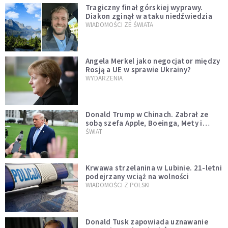
Tragiczny finał górskiej wyprawy.
Diakon zginął w ataku niedźwiedzia
WIADOMOŚCI ZE ŚWIATA
Angela Merkel jako negocjator między
Rosją a UE w sprawie Ukrainy?
WYDARZENIA
Donald Trump w Chinach. Zabrał ze
sobą szefa Apple, Boeinga, Mety i
Muska
ŚWIAT
Krwawa strzelanina w Lubinie. 21-letni
podejrzany wciąż na wolności
WIADOMOŚCI Z POLSKI
Donald Tusk zapowiada uznawanie