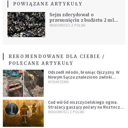
POWIĄZANE ARTYKUŁY
Sejm zdecydował o
przesunięciu z budżetu 2 mld
zł na NFZ
WIADOMOŚCI Z POLSKI
REKOMENDOWANE DLA CIEBIE /
POLECANE ARTYKUŁY
Odszedł młodo, broniąc Ojczyzny. W
Nowym Sączu znaleziono zwłoki
mężczyzny z czasów potopu
WYDARZENIA
szwedzkiego
Cud wśród niszczycielskiego ognia.
Strażacy gaszący pożary na Roztoczu
opublikowali niezwykłe zdjęcie
WIADOMOŚCI Z POLSKI