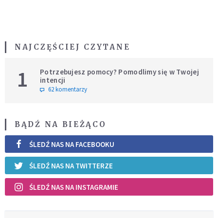
NAJCZĘŚCIEJ CZYTANE
1
Potrzebujesz pomocy? Pomodlimy się w Twojej
intencji
62 komentarzy
BĄDŹ NA BIEŻĄCO
ŚLEDŹ NAS NA FACEBOOKU
ŚLEDŹ NAS NA TWITTERZE
ŚLEDŹ NAS NA INSTAGRAMIE