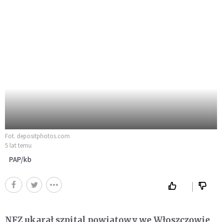
Fot. depositphotos.com
5 lat temu
PAP/kb
NFZ ukarał szpital powiatowy we Włoszczowie