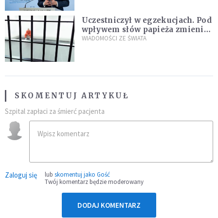
Uczestniczył w egzekucjach. Pod
wpływem słów papieża zmienił
zdanie
WIADOMOŚCI ZE ŚWIATA
SKOMENTUJ ARTYKUŁ
Szpital zapłaci za śmierć pacjenta
Zaloguj się
lub
skomentuj jako Gość
Twój komentarz będzie moderowany
DODAJ KOMENTARZ