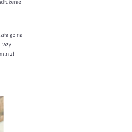
adłużenie
ziła go na
 razy
 mln zł