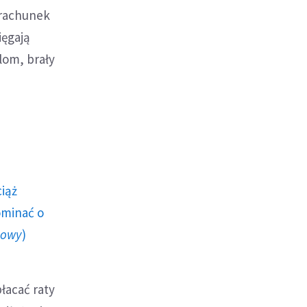
, rachunek
ięgają
lom, brały
ciąż
ominać o
howy
)
płacać raty