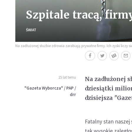
Szpitale tracą, firm
ŚWIAT
Na zadłużonej służbie zdrowia zarabiają prywatne firmy. Ich zyski liczy si
15 lat temu
Na zadłużonej sł
dziesiątki mili
"Gazeta Wyborcza" / PAP /
drr
dzisiejsza "Gaz
Fatalny stan naszej 
tak wysokie zaległo