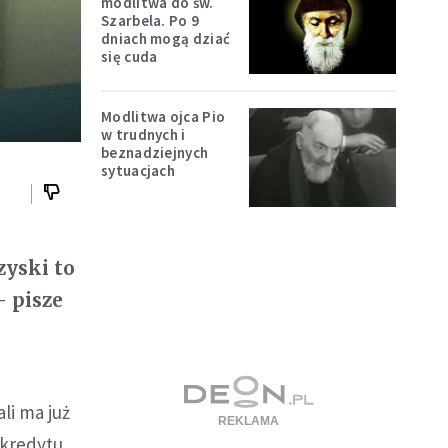
modlitwa do św.
Szarbela. Po 9
dniach mogą dziać
się cuda
Modlitwa ojca Pio
w trudnych i
beznadziejnych
sytuacjach
zyski to
- pisze
ali ma już
 kredytu