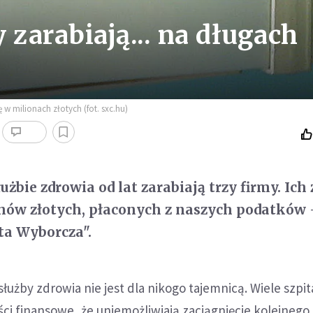
y zarabiają... na długach
ę w milionach złotych (fot. sxc.hu)
użbie zdrowia od lat zarabiają trzy firmy. Ich 
onów złotych, płaconych z naszych podatków 
eta Wyborcza".
służby zdrowia nie jest dla nikogo tajemnicą. Wiele szpit
ści finansowe, że uniemożliwiają zaciągnięcie kolejnego