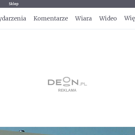
g
Sklep
Wię
darzenia
Komentarze
Wiara
Wideo