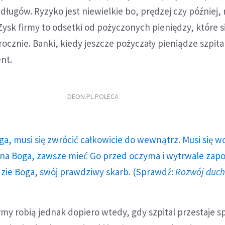
 długów. Ryzyko jest niewielkie bo, prędzej czy później
sk firmy to odsetki od pożyczonych pieniędzy, które s
rocznie. Banki, kiedy jeszcze pożyczały pieniądze szpita
ent.
DEON.PL POLECA
ga, musi się zwrócić całkowicie do wewnątrz. Musi się w
a Boga, zawsze mieć Go przed oczyma i wytrwale zap
dzie Boga, swój prawdziwy skarb. (Sprawdź:
Rozwój duc
irmy robią jednak dopiero wtedy, gdy szpital przestaje s