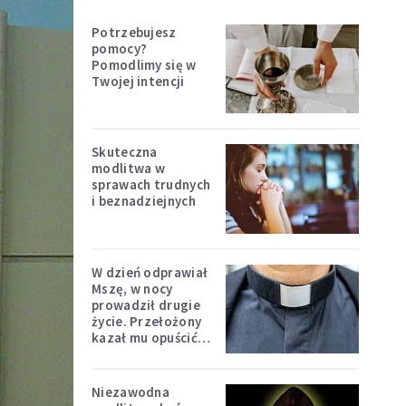
Potrzebujesz
pomocy?
Pomodlimy się w
Twojej intencji
Skuteczna
modlitwa w
sprawach trudnych
i beznadziejnych
W dzień odprawiał
Mszę, w nocy
prowadził drugie
życie. Przełożony
kazał mu opuścić
zakon
Niezawodna