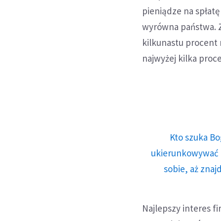
pieniądze na spłatę
wyrówna państwa. Zy
kilkunastu procent 
najwyżej kilka proc
Kto szuka Bo
ukierunkowywać n
sobie, aż znaj
Najlepszy interes f