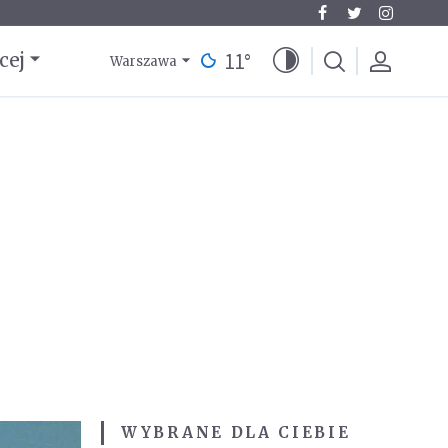
11
°
cej
Warszawa
WYBRANE DLA CIEBIE