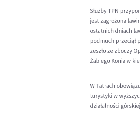
Służby TPN przypom
jest zagrożona lawi
ostatnich dniach la
podmuch przeciął p
zeszło ze zboczy Op
Żabiego Konia w ki
W Tatrach obowiązu
turystyki w wyższyc
działalności górski