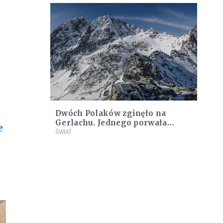
Dwóch Polaków zginęło na
Gerlachu. Jednego porwała
e
lawina, drugi spadł w przepaść
ŚWIAT