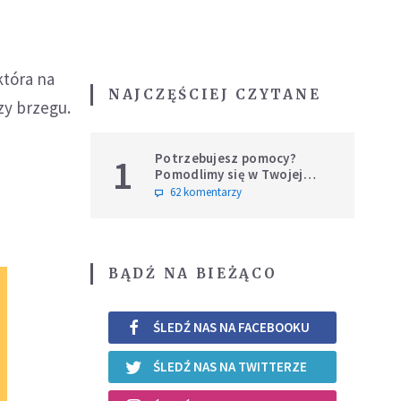
która na
NAJCZĘŚCIEJ CZYTANE
zy brzegu.
Potrzebujesz pomocy?
1
Pomodlimy się w Twojej
intencji
62 komentarzy
BĄDŹ NA BIEŻĄCO
ŚLEDŹ NAS NA FACEBOOKU
ŚLEDŹ NAS NA TWITTERZE