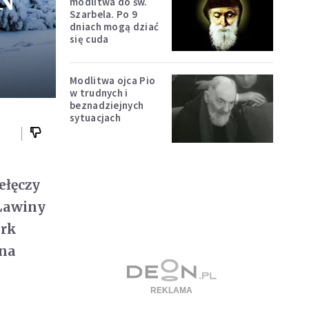
PN
modlitwa do św.
Szarbela. Po 9
dniach mogą dziać
się cuda
Modlitwa ojca Pio
w trudnych i
beznadziejnych
sytuacjach
ełęczy
 Lawiny
ark
 na