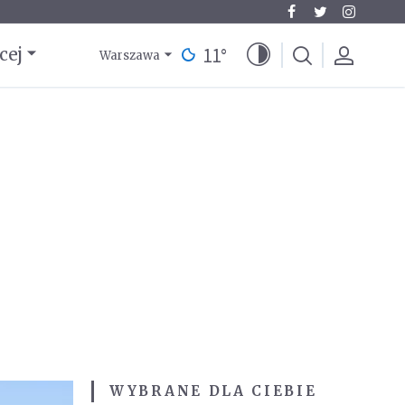
11
°
cej
Warszawa
WYBRANE DLA CIEBIE