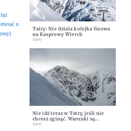
ciąż
ominać o
Tatry: Nie działa kolejka linowa
howy
)
na Kasprowy Wierch
ŚWIAT
Nie idź teraz w Tatry, jeśli nie
chcesz zginąć. Warunki są
skrajnie niekorzystne
ŚWIAT