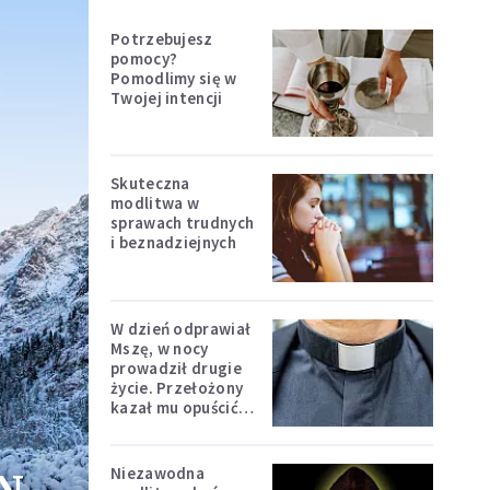
Potrzebujesz
pomocy?
Pomodlimy się w
Twojej intencji
Skuteczna
modlitwa w
sprawach trudnych
i beznadziejnych
W dzień odprawiał
Mszę, w nocy
prowadził drugie
życie. Przełożony
kazał mu opuścić
zakon
Niezawodna