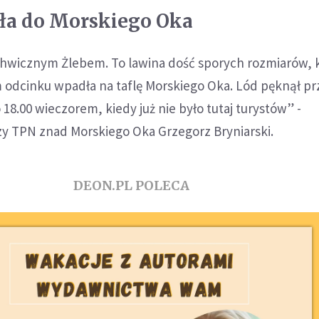
ła do Morskiego Oka
chwicznym Żlebem. To lawina dość sporych rozmiarów, 
odcinku wpadła na taflę Morskiego Oka. Lód pęknął pr
 18.00 wieczorem, kiedy już nie było tutaj turystów” -
zy TPN znad Morskiego Oka Grzegorz Bryniarski.
DEON.PL POLECA