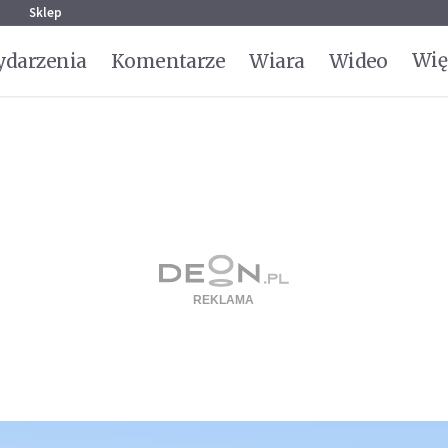
g
Sklep
Wię
darzenia
Komentarze
Wiara
Wideo