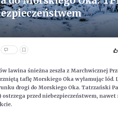
ła do Morskiego Oka. T
ebezpieczeństwem
w lawina śnieżna zeszła z Marchwicznej Prz
rzniętą taflę Morskiego Oka wyłamując lód.
erunku drogi do Morskiego Oka. Tatrzański P
 ostrzega przed niebezpieczeństwem, nawet
kcie.