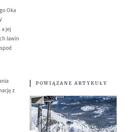
ego Oka
W
a jej
ch lawin
 spod
ania
POWIĄZANE ARTYKUŁY
nację z