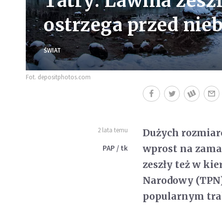
Tatry: Lawina zesz
ostrzega przed ni
ŚWIAT
Fot. depositphotos.com
2 lata temu
Dużych rozmiaró
wprost na zama
PAP / tk
zeszły też w ki
Narodowy (TPN)
popularnym tra