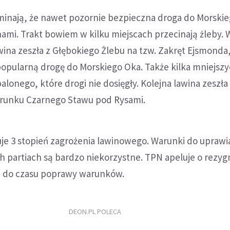
inają, że nawet pozornie bezpieczna droga do Morski
nami. Trakt bowiem w kilku miejscach przecinają żleby. 
wina zeszła z Głębokiego Żlebu na tzw. Zakręt Ejsmonda, 
opularną drogę do Morskiego Oka. Także kilka mniejszy
alonego, które drogi nie dosięgły. Kolejna lawina zeszła
erunku Czarnego Stawu pod Rysami.
je 3 stopień zagrożenia lawinowego. Warunki do uprawi
h partiach są bardzo niekorzystne. TPN apeluje o rezyg
ej do czasu poprawy warunków.
DEON.PL POLECA