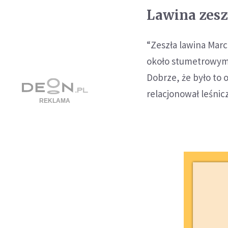
Lawina zesz
“Zeszła lawina Mar
około stumetrowym 
Dobrze, że było to o
relacjonował leśnic