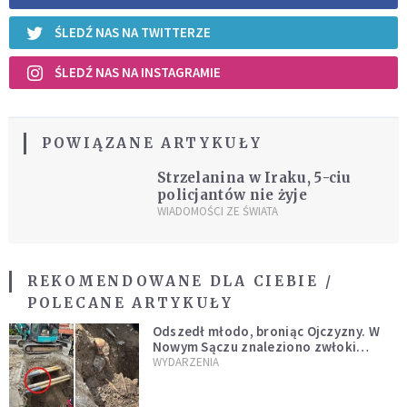
ŚLEDŹ NAS NA TWITTERZE
ŚLEDŹ NAS NA INSTAGRAMIE
POWIĄZANE ARTYKUŁY
Strzelanina w Iraku, 5-ciu
policjantów nie żyje
WIADOMOŚCI ZE ŚWIATA
REKOMENDOWANE DLA CIEBIE /
POLECANE ARTYKUŁY
Odszedł młodo, broniąc Ojczyzny. W
Nowym Sączu znaleziono zwłoki
mężczyzny z czasów potopu
WYDARZENIA
szwedzkiego