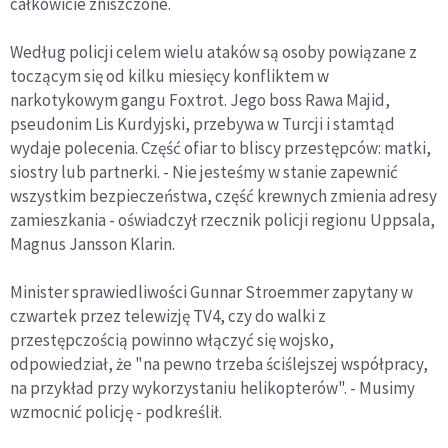
całkowicie zniszczone.
Według policji celem wielu ataków są osoby powiązane z
toczącym się od kilku miesięcy konfliktem w
narkotykowym gangu Foxtrot. Jego boss Rawa Majid,
pseudonim Lis Kurdyjski, przebywa w Turcji i stamtąd
wydaje polecenia. Część ofiar to bliscy przestępców: matki,
siostry lub partnerki. - Nie jesteśmy w stanie zapewnić
wszystkim bezpieczeństwa, część krewnych zmienia adresy
zamieszkania - oświadczył rzecznik policji regionu Uppsala,
Magnus Jansson Klarin.
Minister sprawiedliwości Gunnar Stroemmer zapytany w
czwartek przez telewizję TV4, czy do walki z
przestępczością powinno włączyć się wojsko,
odpowiedział, że "na pewno trzeba ściślejszej współpracy,
na przykład przy wykorzystaniu helikopterów". - Musimy
wzmocnić policję - podkreślił.