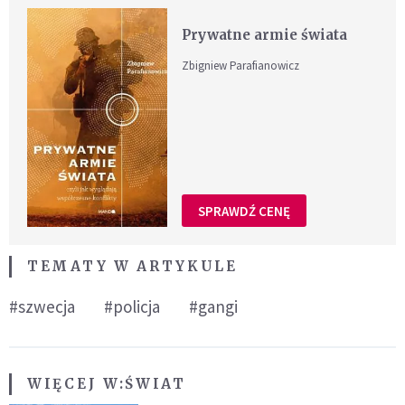
Prywatne armie świata
Zbigniew Parafianowicz
SPRAWDŹ CENĘ
TEMATY W ARTYKULE
#szwecja
#policja
#gangi
WIĘCEJ W:
ŚWIAT