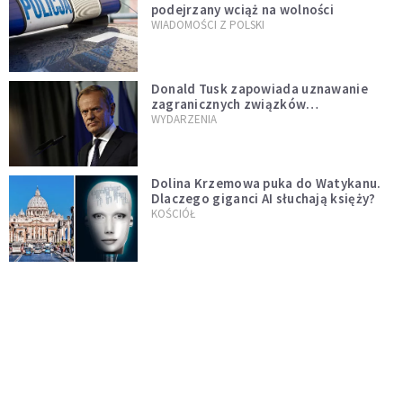
podejrzany wciąż na wolności
WIADOMOŚCI Z POLSKI
Donald Tusk zapowiada uznawanie
zagranicznych związków
jednopłciowych. "Państwo oblało ten
WYDARZENIA
test"
Dolina Krzemowa puka do Watykanu.
Dlaczego giganci AI słuchają księży?
KOŚCIÓŁ