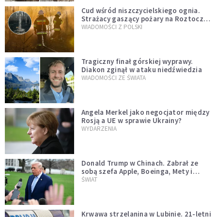
Cud wśród niszczycielskiego ognia.
Strażacy gaszący pożary na Roztoczu
opublikowali niezwykłe zdjęcie
WIADOMOŚCI Z POLSKI
Tragiczny finał górskiej wyprawy.
Diakon zginął w ataku niedźwiedzia
WIADOMOŚCI ZE ŚWIATA
Angela Merkel jako negocjator między
Rosją a UE w sprawie Ukrainy?
WYDARZENIA
Donald Trump w Chinach. Zabrał ze
sobą szefa Apple, Boeinga, Mety i
Muska
ŚWIAT
Krwawa strzelanina w Lubinie. 21-letni