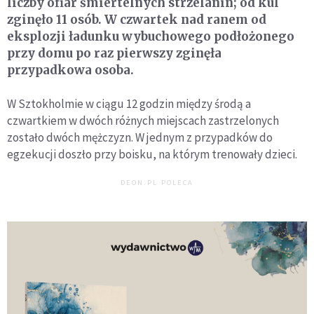
liczby ofiar śmiertelnych strzelanin; od kul
zginęło 11 osób. W czwartek nad ranem od
eksplozji ładunku wybuchowego podłożonego
przy domu po raz pierwszy zginęła
przypadkowa osoba.
W Sztokholmie w ciągu 12 godzin między środą a
czwartkiem w dwóch różnych miejscach zastrzelonych
zostało dwóch mężczyzn. W jednym z przypadków do
egzekucji doszło przy boisku, na którym trenowały dzieci.
DEON.PL POLECA