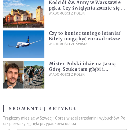
Kościół św. Anny w Warszawie
pęka. Czy świątynia zsunie się ze
skarpy?
WIADOMOŚCI Z POLSKI
Czy to koniec taniego latania?
Bilety mogą być coraz droższe
WIADOMOŚCI ZE ŚWIATA
Mister Polski idzie na Jasną
Górę. Szuka tam głębi i
spotkania
WIADOMOŚCI Z POLSKI
SKOMENTUJ ARTYKUŁ
Tragiczny miesiąc w Szwecji: Coraz więcej strzelanin i wybuchów. Po
raz pierwszy zginęła przypadkowa osoba