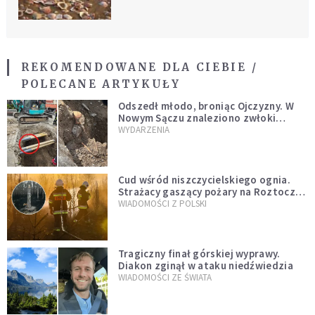
REKOMENDOWANE DLA CIEBIE /
POLECANE ARTYKUŁY
Odszedł młodo, broniąc Ojczyzny. W
Nowym Sączu znaleziono zwłoki
mężczyzny z czasów potopu
WYDARZENIA
szwedzkiego
Cud wśród niszczycielskiego ognia.
Strażacy gaszący pożary na Roztoczu
opublikowali niezwykłe zdjęcie
WIADOMOŚCI Z POLSKI
Tragiczny finał górskiej wyprawy.
Diakon zginął w ataku niedźwiedzia
WIADOMOŚCI ZE ŚWIATA