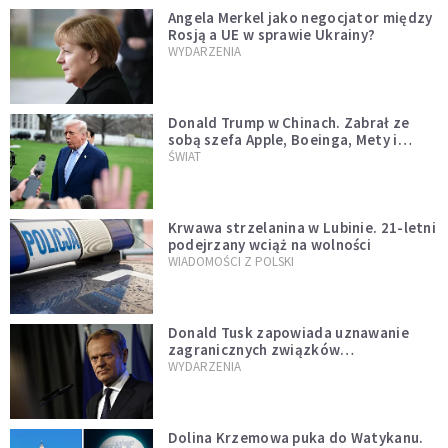
Angela Merkel jako negocjator między
Rosją a UE w sprawie Ukrainy?
WYDARZENIA
Donald Trump w Chinach. Zabrał ze
sobą szefa Apple, Boeinga, Mety i
Muska
ŚWIAT
Krwawa strzelanina w Lubinie. 21-letni
podejrzany wciąż na wolności
WIADOMOŚCI Z POLSKI
Donald Tusk zapowiada uznawanie
zagranicznych związków
jednopłciowych. "Państwo oblało ten
WYDARZENIA
test"
Dolina Krzemowa puka do Watykanu.