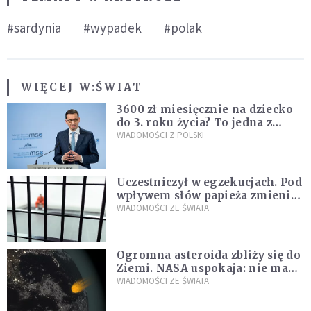
#sardynia
#wypadek
#polak
WIĘCEJ W:
ŚWIAT
3600 zł miesięcznie na dziecko
do 3. roku życia? To jedna z
propozycji programu "Rozwój
WIADOMOŚCI Z POLSKI
Plus"
Uczestniczył w egzekucjach. Pod
wpływem słów papieża zmienił
zdanie
WIADOMOŚCI ZE ŚWIATA
Ogromna asteroida zbliży się do
Ziemi. NASA uspokaja: nie ma
zagrożenia
WIADOMOŚCI ZE ŚWIATA