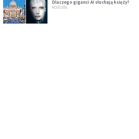
Dlaczego giganci AI słuchają księży?
KOŚCIÓŁ