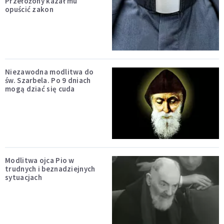
Przełożony kazał mu
opuścić zakon
Niezawodna modlitwa do
św. Szarbela. Po 9 dniach
mogą dziać się cuda
Modlitwa ojca Pio w
trudnych i beznadziejnych
sytuacjach