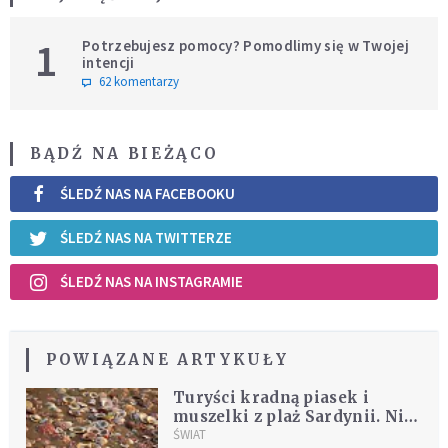
1
Potrzebujesz pomocy? Pomodlimy się w Twojej
intencji
62 komentarzy
BĄDŹ NA BIEŻĄCO
ŚLEDŹ NAS NA FACEBOOKU
ŚLEDŹ NAS NA TWITTERZE
ŚLEDŹ NAS NA INSTAGRAMIE
POWIĄZANE ARTYKUŁY
Turyści kradną piasek i
muszelki z plaż Sardynii. Nie
pomagają wysokie kary
ŚWIAT