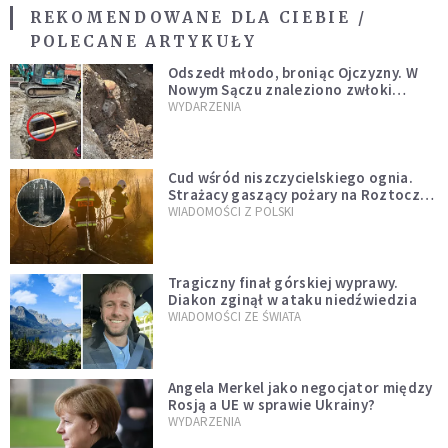
REKOMENDOWANE DLA CIEBIE /
POLECANE ARTYKUŁY
Odszedł młodo, broniąc Ojczyzny. W
Nowym Sączu znaleziono zwłoki
mężczyzny z czasów potopu
WYDARZENIA
szwedzkiego
Cud wśród niszczycielskiego ognia.
Strażacy gaszący pożary na Roztoczu
opublikowali niezwykłe zdjęcie
WIADOMOŚCI Z POLSKI
Tragiczny finał górskiej wyprawy.
Diakon zginął w ataku niedźwiedzia
WIADOMOŚCI ZE ŚWIATA
Angela Merkel jako negocjator między
Rosją a UE w sprawie Ukrainy?
WYDARZENIA