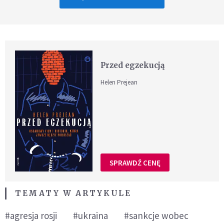
Przed egzekucją
Helen Prejean
SPRAWDŹ CENĘ
TEMATY W ARTYKULE
#agresja rosji
#ukraina
#sankcje wobec