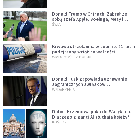
Donald Trump w Chinach. Zabrał ze
sobą szefa Apple, Boeinga, Mety i
Muska
ŚWIAT
Krwawa strzelanina w Lubinie. 21-letni
podejrzany wciąż na wolności
WIADOMOŚCI Z POLSKI
Donald Tusk zapowiada uznawanie
zagranicznych związków
jednopłciowych. "Państwo oblało ten
WYDARZENIA
test"
Dolina Krzemowa puka do Watykanu.
Dlaczego giganci AI słuchają księży?
KOŚCIÓŁ