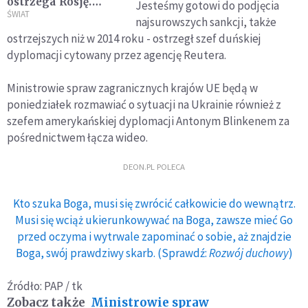
ostrzega Rosję.
Jesteśmy gotowi do podjęcia
Wywiad informuje o
ŚWIAT
najsurowszych sankcji, także
próbie osadzenia
ostrzejszych niż w 2014 roku - ostrzegł szef duńskiej
prorosyjskiego
dyplomacji cytowany przez agencję Reutera.
rządu w Kijowie
Ministrowie spraw zagranicznych krajów UE będą w
poniedziałek rozmawiać o sytuacji na Ukrainie również z
szefem amerykańskiej dyplomacji Antonym Blinkenem za
pośrednictwem łącza wideo.
DEON.PL POLECA
Kto szuka Boga, musi się zwrócić całkowicie do wewnątrz.
Musi się wciąż ukierunkowywać na Boga, zawsze mieć Go
przed oczyma i wytrwale zapominać o sobie, aż znajdzie
Boga, swój prawdziwy skarb. (Sprawdź:
Rozwój duchowy
)
Źródło: PAP / tk
Zobacz także
Ministrowie spraw