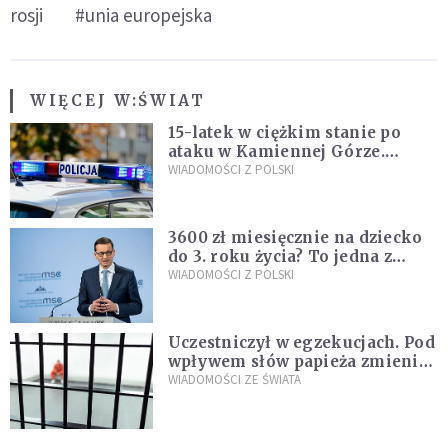
rosji
#unia europejska
WIĘCEJ W:
ŚWIAT
15-latek w ciężkim stanie po
ataku w Kamiennej Górze.
Policja zatrzymała dwóch
WIADOMOŚCI Z POLSKI
nastolatków
3600 zł miesięcznie na dziecko
do 3. roku życia? To jedna z
propozycji programu "Rozwój
WIADOMOŚCI Z POLSKI
Plus"
Uczestniczył w egzekucjach. Pod
wpływem słów papieża zmienił
zdanie
WIADOMOŚCI ZE ŚWIATA