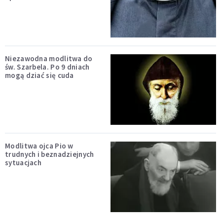
Niezawodna modlitwa do
św. Szarbela. Po 9 dniach
mogą dziać się cuda
Modlitwa ojca Pio w
trudnych i beznadziejnych
sytuacjach