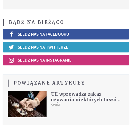
BĄDŹ NA BIEŻĄCO
ŚLEDŹ NAS NA FACEBOOKU
ŚLEDŹ NAS NA TWITTERZE
ŚLEDŹ NAS NA INSTAGRAMIE
POWIĄZANE ARTYKUŁY
UE wprowadza zakaz
używania niektórych tuszów
do tatuażu. Są toksyczne
ŚWIAT