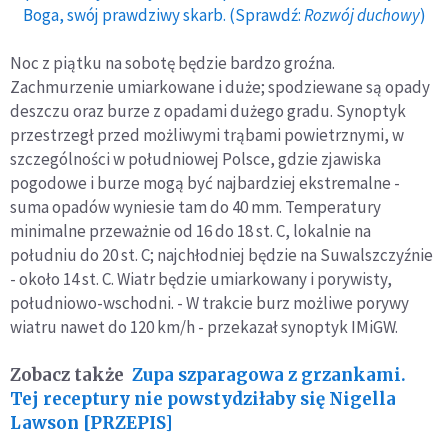
Boga, swój prawdziwy skarb. (Sprawdź:
Rozwój duchowy
)
Noc z piątku na sobotę będzie bardzo groźna.
Zachmurzenie umiarkowane i duże; spodziewane są opady
deszczu oraz burze z opadami dużego gradu. Synoptyk
przestrzegł przed możliwymi trąbami powietrznymi, w
szczególności w południowej Polsce, gdzie zjawiska
pogodowe i burze mogą być najbardziej ekstremalne -
suma opadów wyniesie tam do 40 mm. Temperatury
minimalne przeważnie od 16 do 18 st. C, lokalnie na
południu do 20 st. C; najchłodniej będzie na Suwalszczyźnie
- około 14 st. C. Wiatr będzie umiarkowany i porywisty,
południowo-wschodni. - W trakcie burz możliwe porywy
wiatru nawet do 120 km/h - przekazał synoptyk IMiGW.
Zobacz także
Zupa szparagowa z grzankami.
Tej receptury nie powstydziłaby się Nigella
Lawson [PRZEPIS]