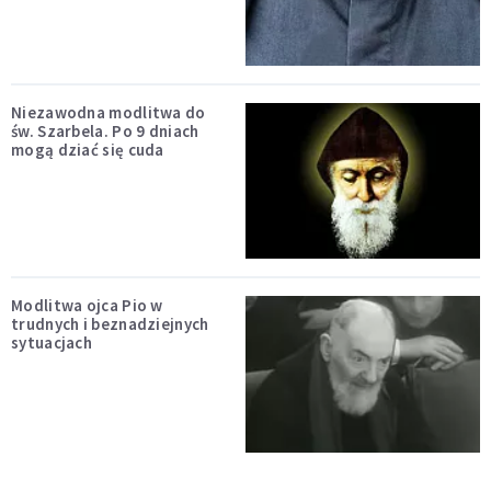
Niezawodna modlitwa do
św. Szarbela. Po 9 dniach
mogą dziać się cuda
Modlitwa ojca Pio w
trudnych i beznadziejnych
sytuacjach