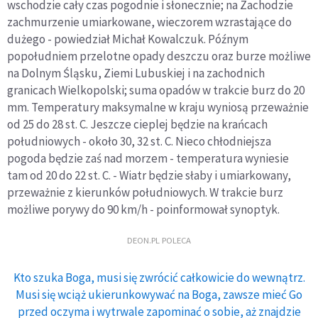
wschodzie cały czas pogodnie i słonecznie; na Zachodzie
zachmurzenie umiarkowane, wieczorem wzrastające do
dużego - powiedział Michał Kowalczuk. Późnym
popołudniem przelotne opady deszczu oraz burze możliwe
na Dolnym Śląsku, Ziemi Lubuskiej i na zachodnich
granicach Wielkopolski; suma opadów w trakcie burz do 20
mm. Temperatury maksymalne w kraju wyniosą przeważnie
od 25 do 28 st. C. Jeszcze cieplej będzie na krańcach
południowych - około 30, 32 st. C. Nieco chłodniejsza
pogoda będzie zaś nad morzem - temperatura wyniesie
tam od 20 do 22 st. C. - Wiatr będzie słaby i umiarkowany,
przeważnie z kierunków południowych. W trakcie burz
możliwe porywy do 90 km/h - poinformował synoptyk.
DEON.PL POLECA
Kto szuka Boga, musi się zwrócić całkowicie do wewnątrz.
Musi się wciąż ukierunkowywać na Boga, zawsze mieć Go
przed oczyma i wytrwale zapominać o sobie, aż znajdzie