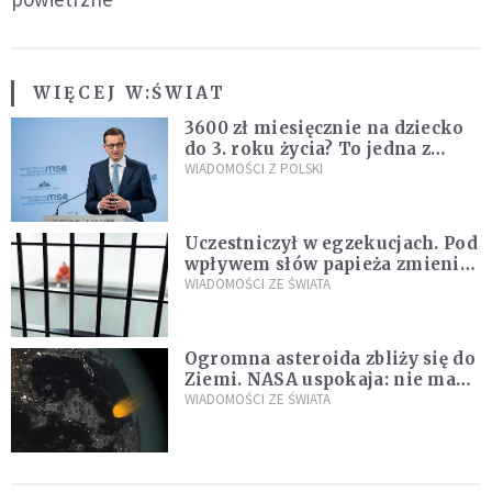
WIĘCEJ W:
ŚWIAT
3600 zł miesięcznie na dziecko
do 3. roku życia? To jedna z
propozycji programu "Rozwój
WIADOMOŚCI Z POLSKI
Plus"
Uczestniczył w egzekucjach. Pod
wpływem słów papieża zmienił
zdanie
WIADOMOŚCI ZE ŚWIATA
Ogromna asteroida zbliży się do
Ziemi. NASA uspokaja: nie ma
zagrożenia
WIADOMOŚCI ZE ŚWIATA