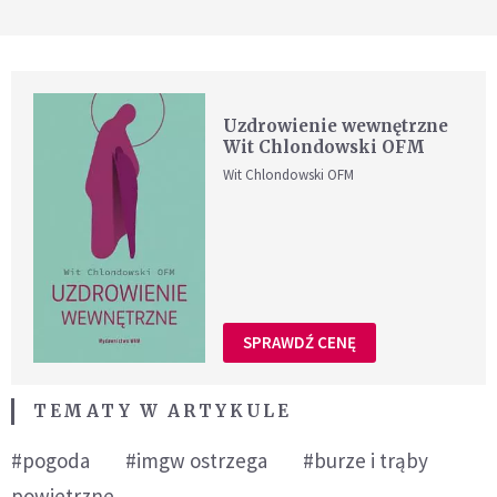
Uzdrowienie wewnętrzne
Wit Chlondowski OFM
Wit Chlondowski OFM
SPRAWDŹ CENĘ
TEMATY W ARTYKULE
#pogoda
#imgw ostrzega
#burze i trąby
powietrzne