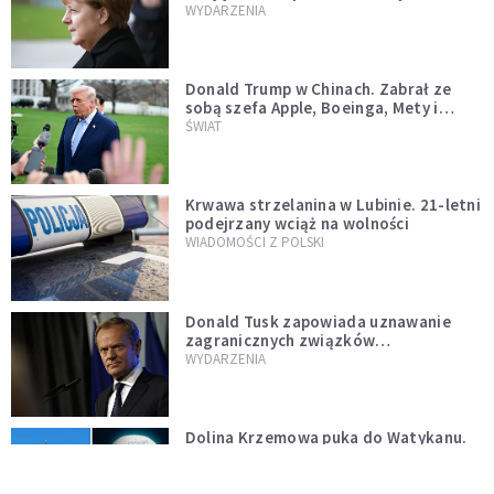
WYDARZENIA
Donald Trump w Chinach. Zabrał ze
sobą szefa Apple, Boeinga, Mety i
Muska
ŚWIAT
Krwawa strzelanina w Lubinie. 21-letni
podejrzany wciąż na wolności
WIADOMOŚCI Z POLSKI
Donald Tusk zapowiada uznawanie
zagranicznych związków
jednopłciowych. "Państwo oblało ten
WYDARZENIA
test"
Dolina Krzemowa puka do Watykanu.
Dlaczego giganci AI słuchają księży?
KOŚCIÓŁ