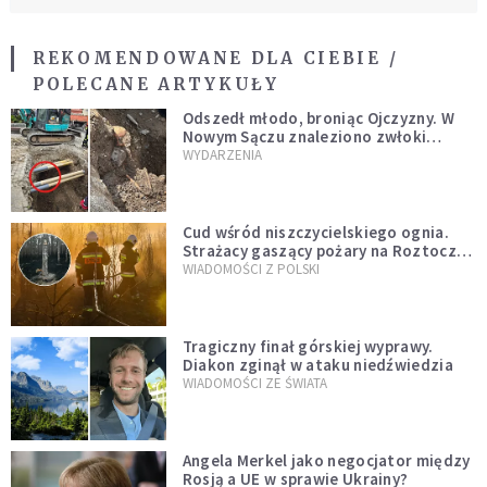
REKOMENDOWANE DLA CIEBIE /
POLECANE ARTYKUŁY
Odszedł młodo, broniąc Ojczyzny. W
Nowym Sączu znaleziono zwłoki
mężczyzny z czasów potopu
WYDARZENIA
szwedzkiego
Cud wśród niszczycielskiego ognia.
Strażacy gaszący pożary na Roztoczu
opublikowali niezwykłe zdjęcie
WIADOMOŚCI Z POLSKI
Tragiczny finał górskiej wyprawy.
Diakon zginął w ataku niedźwiedzia
WIADOMOŚCI ZE ŚWIATA
Angela Merkel jako negocjator między
Rosją a UE w sprawie Ukrainy?