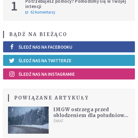
1
Potrzebujesz pomocy? Pomodlimy się w Twojej
intencji
62 komentarzy
BĄDŹ NA BIEŻĄCO
ŚLEDŹ NAS NA FACEBOOKU
ŚLEDŹ NAS NA TWITTERZE
ŚLEDŹ NAS NA INSTAGRAMIE
POWIĄZANE ARTYKUŁY
IMGW ostrzega przed
oblodzeniem dla południowej
połowy kraju
ŚWIAT