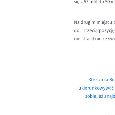
się z 57 mld do 50 m
Na drugim miejscu 
dol. Trzecią pozycj
nie stracił nic ze s
Kto szuka Bo
ukierunkowywać n
sobie, aż znaj