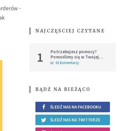
arderów -
jak
NAJCZĘŚCIEJ CZYTANE
Potrzebujesz pomocy?
1
Pomodlimy się w Twojej
intencji
62 komentarzy
BĄDŹ NA BIEŻĄCO
ŚLEDŹ NAS NA FACEBOOKU
ŚLEDŹ NAS NA TWITTERZE