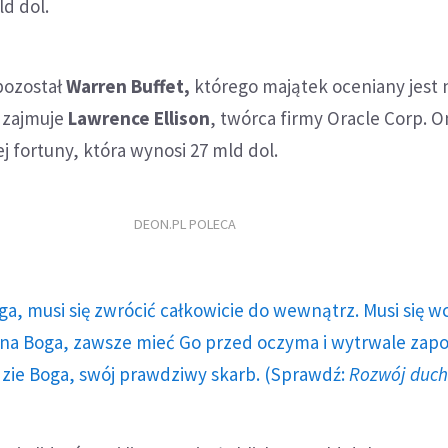
ld dol.
pozostał
Warren Buffet,
którego majątek oceniany jest 
ę zajmuje
Lawrence Ellison
, twórca firmy Oracle Corp. O
wej fortuny, która wynosi 27 mld dol.
DEON.PL POLECA
ga, musi się zwrócić całkowicie do wewnątrz. Musi się w
a Boga, zawsze mieć Go przed oczyma i wytrwale zap
dzie Boga, swój prawdziwy skarb. (Sprawdź:
Rozwój duc