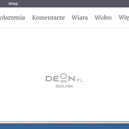
g
Sklep
Wię
darzenia
Komentarze
Wiara
Wideo