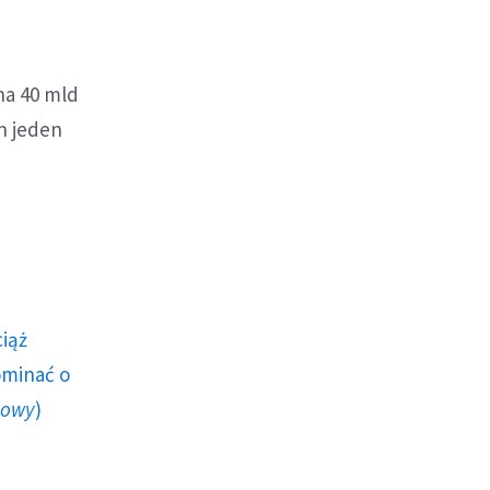
na 40 mld
n jeden
ciąż
ominać o
howy
)