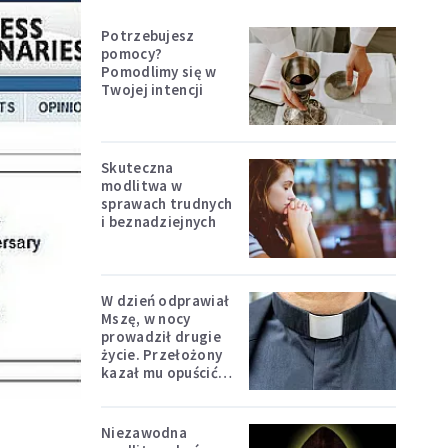
Potrzebujesz
pomocy?
Pomodlimy się w
Twojej intencji
Skuteczna
modlitwa w
sprawach trudnych
i beznadziejnych
W dzień odprawiał
Mszę, w nocy
prowadził drugie
życie. Przełożony
kazał mu opuścić
zakon
Niezawodna