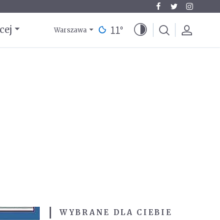
11
°
cej
Warszawa
WYBRANE DLA CIEBIE