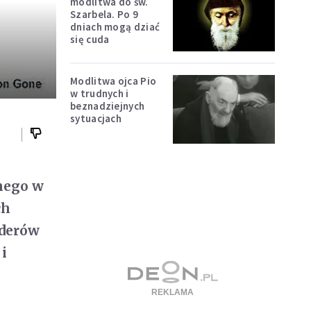
modlitwa do św.
Szarbela. Po 9
dniach mogą dziać
się cuda
Modlitwa ojca Pio
w trudnych i
beznadziejnych
sytuacjach
nego w
ch
rderów
 i