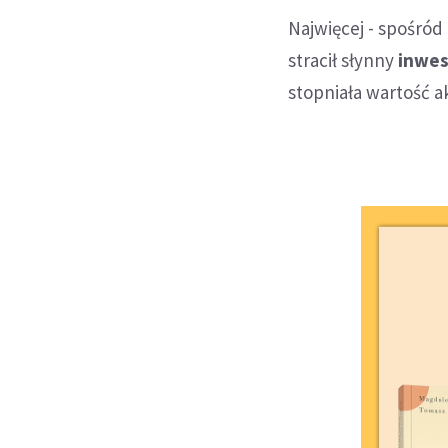
Najwięcej - spośród
stracił słynny
inwes
stopniała wartość a