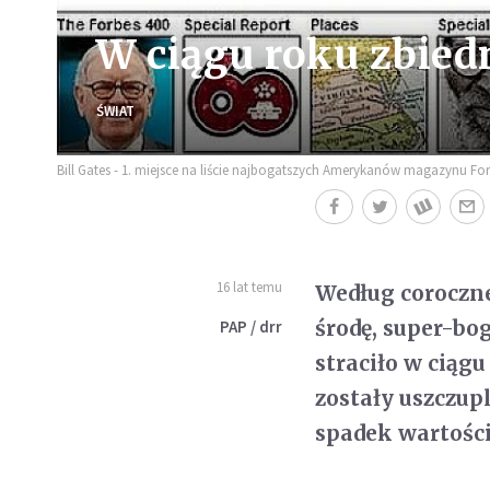
W ciągu roku zbied
ŚWIAT
Bill Gates - 1. miejsce na liście najbogatszych Amerykanów magazynu Fo
16 lat temu
Według coroczn
środę, super-bo
PAP / drr
straciło w ciąg
zostały uszczupl
spadek wartości