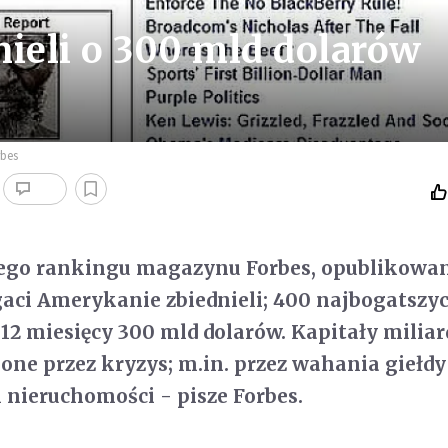
nieli o 300 mld dolarów
rbes
ego rankingu magazynu Forbes, opublikowa
gaci Amerykanie zbiednieli; 400 najbogatszy
u 12 miesięcy 300 mld dolarów. Kapitały milia
one przez kryzys; m.in. przez wahania giełdy
 nieruchomości - pisze Forbes.