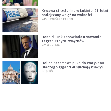
Krwawa strzelanina w Lubinie. 21-letni
podejrzany wciąż na wolności
WIADOMOŚCI Z POLSKI
Donald Tusk zapowiada uznawanie
zagranicznych związków
jednopłciowych. "Państwo oblało ten
WYDARZENIA
test"
Dolina Krzemowa puka do Watykanu.
Dlaczego giganci AI słuchają księży?
KOŚCIÓŁ