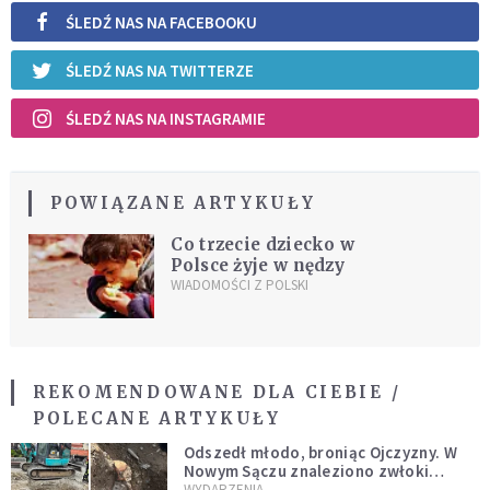
ŚLEDŹ NAS NA FACEBOOKU
ŚLEDŹ NAS NA TWITTERZE
ŚLEDŹ NAS NA INSTAGRAMIE
POWIĄZANE ARTYKUŁY
Co trzecie dziecko w
Polsce żyje w nędzy
WIADOMOŚCI Z POLSKI
REKOMENDOWANE DLA CIEBIE /
POLECANE ARTYKUŁY
Odszedł młodo, broniąc Ojczyzny. W
Nowym Sączu znaleziono zwłoki
mężczyzny z czasów potopu
WYDARZENIA