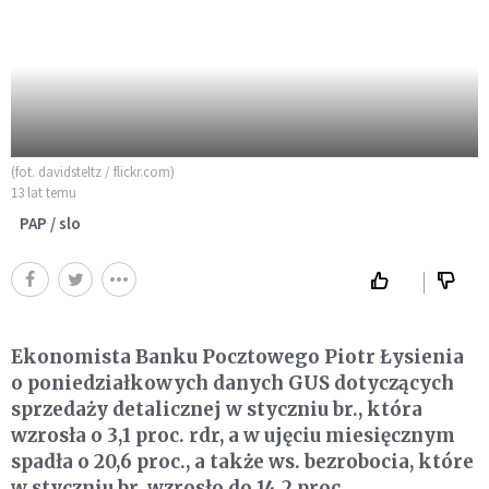
(fot. davidsteltz / flickr.com)
13 lat temu
PAP / slo
Ekonomista Banku Pocztowego Piotr Łysienia
o poniedziałkowych danych GUS dotyczących
sprzedaży detalicznej w styczniu br., która
wzrosła o 3,1 proc. rdr, a w ujęciu miesięcznym
spadła o 20,6 proc., a także ws. bezrobocia, które
w styczniu br. wzrosło do 14,2 proc.