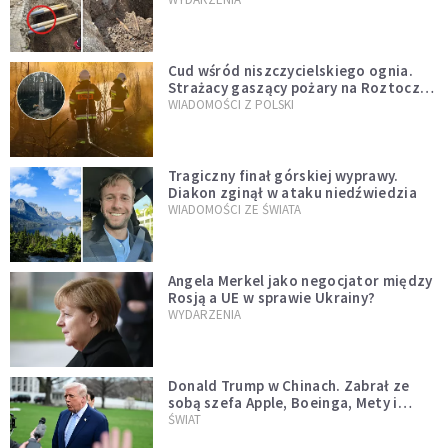
szwedzkiego
Cud wśród niszczycielskiego ognia.
Strażacy gaszący pożary na Roztoczu
opublikowali niezwykłe zdjęcie
WIADOMOŚCI Z POLSKI
Tragiczny finał górskiej wyprawy.
Diakon zginął w ataku niedźwiedzia
WIADOMOŚCI ZE ŚWIATA
Angela Merkel jako negocjator między
Rosją a UE w sprawie Ukrainy?
WYDARZENIA
Donald Trump w Chinach. Zabrał ze
sobą szefa Apple, Boeinga, Mety i
Muska
ŚWIAT