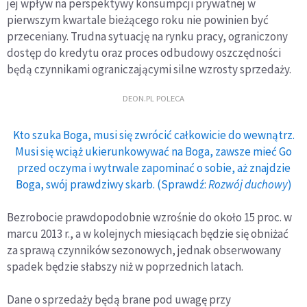
jej wpływ na perspektywy konsumpcji prywatnej w
pierwszym kwartale bieżącego roku nie powinien być
przeceniany. Trudna sytuację na rynku pracy, ograniczony
dostęp do kredytu oraz proces odbudowy oszczędności
będą czynnikami ograniczającymi silne wzrosty sprzedaży.
DEON.PL POLECA
Kto szuka Boga, musi się zwrócić całkowicie do wewnątrz.
Musi się wciąż ukierunkowywać na Boga, zawsze mieć Go
przed oczyma i wytrwale zapominać o sobie, aż znajdzie
Boga, swój prawdziwy skarb. (Sprawdź:
Rozwój duchowy
)
Bezrobocie prawdopodobnie wzrośnie do około 15 proc. w
marcu 2013 r., a w kolejnych miesiącach będzie się obniżać
za sprawą czynników sezonowych, jednak obserwowany
spadek będzie słabszy niż w poprzednich latach.
Dane o sprzedaży będą brane pod uwagę przy