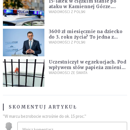
15-latek w ciężkim stanie po
ataku w Kamiennej Górze.
Policja zatrzymała dwóch
WIADOMOŚCI Z POLSKI
nastolatków
3600 zł miesięcznie na dziecko
do 3. roku życia? To jedna z
propozycji programu "Rozwój
WIADOMOŚCI Z POLSKI
Plus"
Uczestniczył w egzekucjach. Pod
wpływem słów papieża zmienił
zdanie
WIADOMOŚCI ZE ŚWIATA
SKOMENTUJ ARTYKUŁ
"W marcu bezrobocie wzrośnie do ok. 15 proc."