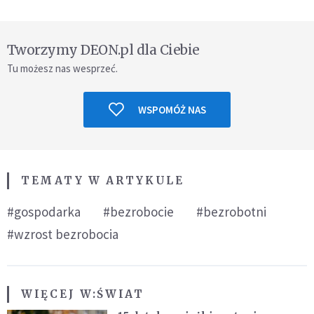
Tworzymy DEON.pl dla Ciebie
Tu możesz nas wesprzeć.
WSPOMÓŻ NAS
TEMATY W ARTYKULE
#gospodarka
#bezrobocie
#bezrobotni
#wzrost bezrobocia
WIĘCEJ W:
ŚWIAT