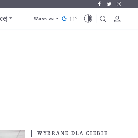
11
°
cej
Warszawa
WYBRANE DLA CIEBIE