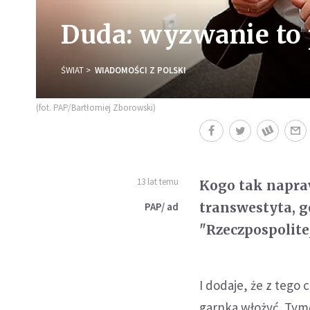
Duda: wyzwanie to p
ŚWIAT
WIADOMOŚCI Z POLSKI
(fot. PAP/Bartłomiej Zborowski)
13 lat temu
Kogo tak napraw
transwestyta, g
PAP/ ad
"Rzeczpospolite
I dodaje, że z tego 
garnka włożyć. Tym