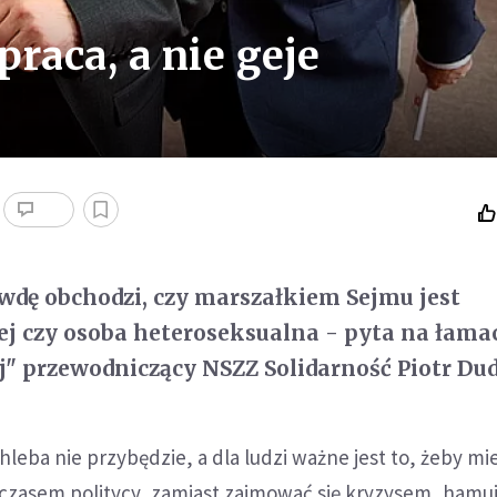
raca, a nie geje
dę obchodzi, czy marszałkiem Sejmu jest
ej czy osoba heteroseksualna - pyta na łama
j" przewodniczący NSZZ Solidarność Piotr Dud
chleba nie przybędzie, a dla ludzi ważne jest to, żeby mie
czasem politycy, zamiast zajmować się kryzysem, hamu