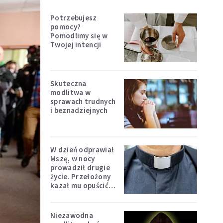
Potrzebujesz
pomocy?
Pomodlimy się w
Twojej intencji
Skuteczna
modlitwa w
sprawach trudnych
i beznadziejnych
W dzień odprawiał
Mszę, w nocy
prowadził drugie
życie. Przełożony
kazał mu opuścić
zakon
Niezawodna