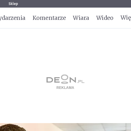
g
Sklep
Wię
darzenia
Komentarze
Wiara
Wideo