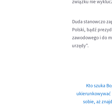
związku nie wyklucz
Duda stanowczo za
Polski, bądź prezy
zawodowego i do moi
urzędy".
Kto szuka Bo
ukierunkowywać n
sobie, aż znaj