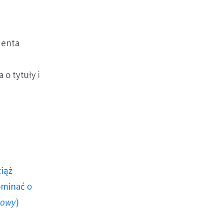
denta
o tytuły i
ciąż
ominać o
howy
)