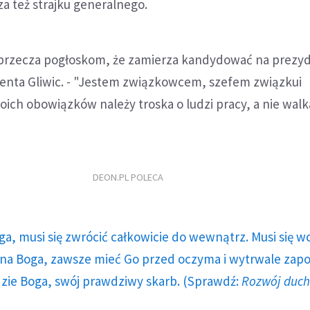
a też strajku generalnego.
przecza pogłoskom, że zamierza kandydować na prezy
denta Gliwic. - "Jestem związkowcem, szefem związkui
ch obowiązków należy troska o ludzi pracy, a nie walka 
DEON.PL POLECA
ga, musi się zwrócić całkowicie do wewnątrz. Musi się w
a Boga, zawsze mieć Go przed oczyma i wytrwale zap
dzie Boga, swój prawdziwy skarb. (Sprawdź:
Rozwój duc