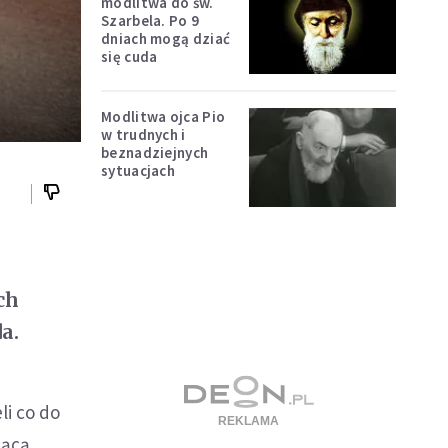
modlitwa do św.
Szarbela. Po 9
dniach mogą dziać
się cuda
Modlitwa ojca Pio
w trudnych i
beznadziejnych
sytuacjach
ch
a.
li co do
jącą