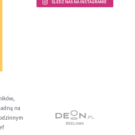
ŚLEDŹ NAS NA INSTAGRAMIE
ników,
padną na
ogodzinnym
ef